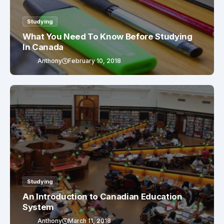
Studying
What You Need To Know Before Studying
In Canada
Anthony
February 10, 2018
Studying
An Introduction to Canadian Education
System
Anthony
March 11, 2018