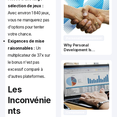
sélection de jeux :
Avec environ 1 840 jeux,
vous ne manquerez pas
d'options pour tenter
votre chance.
Personal Development
Exigences de mise
Why Personal
raisonnables :
Un
Development Is
Important In Business
multiplicateur de 37x sur
Success
le bonus n'est pas
excessif comparé à
d'autres plateformes.
Les
Inconvénie
nts
Compliance