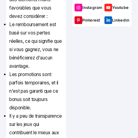
favorables que vous
Instagram
Youtube
devez considérer :
Pinterest
Linkedin
Le remboursement est
basé sur vos pertes
réelles, ce qui signifie que
si vous gagnez, vous ne
bénéficierez d'aucun
avantage.
Les promotions sont
parfois temporaires, et il
n'est pas garanti que ce
bonus soit toujours
disponible.
Il y a peu de transparence
sur les jeux qui
contribuent le mieux aux