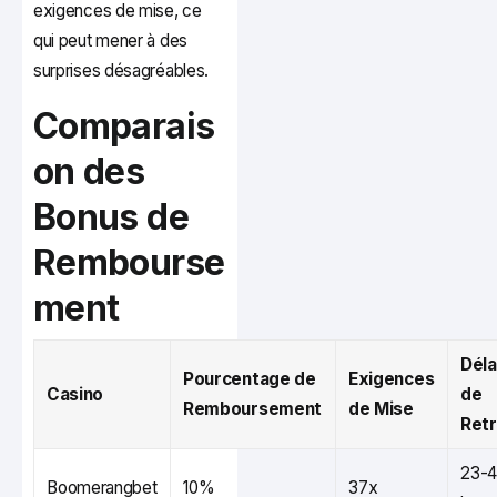
exigences de mise, ce
qui peut mener à des
surprises désagréables.
Comparais
on des
Bonus de
Rembourse
ment
Déla
Pourcentage de
Exigences
Casino
de
Remboursement
de Mise
Retr
23-
Boomerangbet
10%
37x