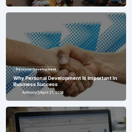
Personal Development
Why Personal Development Is Important In
Business Success
Anthony
April 21, 2018