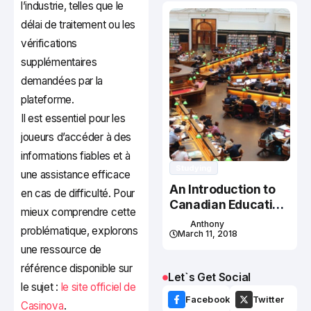
l’industrie, telles que le
délai de traitement ou les
vérifications
supplémentaires
demandées par la
plateforme.
Il est essentiel pour les
joueurs d’accéder à des
informations fiables et à
Studying
une assistance efficace
An Introduction to
en cas de difficulté. Pour
Canadian Education
mieux comprendre cette
System
Anthony
problématique, explorons
March 11, 2018
une ressource de
référence disponible sur
Let`s Get Social
le sujet :
le site officiel de
Facebook
Twitter
Casinova
.