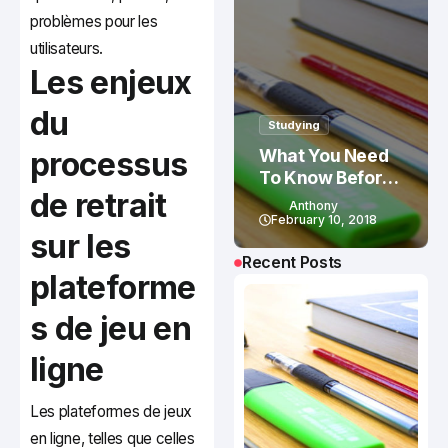
problèmes pour les
utilisateurs.
Les enjeux
du
Studying
processus
What You Need
To Know Before
de retrait
Studying In
Anthony
Canada
February 10, 2018
sur les
Recent Posts
plateforme
s de jeu en
ligne
Les plateformes de jeux
en ligne, telles que celles