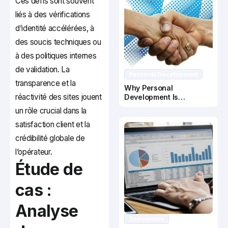
Ces défis sont souvent
liés à des vérifications
d’identité accélérées, à
des soucis techniques ou
à des politiques internes
de validation. La
Personal Development
transparence et la
Why Personal
réactivité des sites jouent
Development Is
Important In Business
un rôle crucial dans la
Success
satisfaction client et la
crédibilité globale de
l’opérateur.
Étude de
cas :
Analyse
Compliance