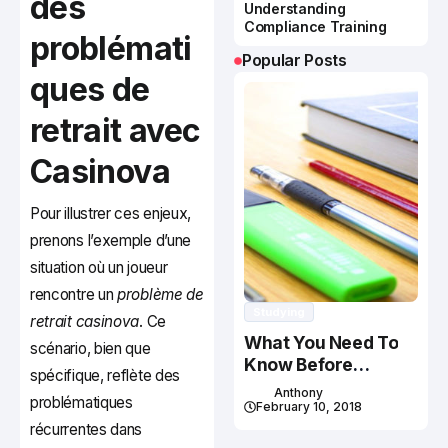
des
Understanding
Compliance Training
problémati
Popular Posts
ques de
retrait avec
Casinova
Pour illustrer ces enjeux,
prenons l’exemple d’une
situation où un joueur
rencontre un
problème de
Studying
retrait casinova
. Ce
What You Need To
scénario, bien que
Know Before
spécifique, reflète des
Studying In Canada
Anthony
problématiques
February 10, 2018
récurrentes dans