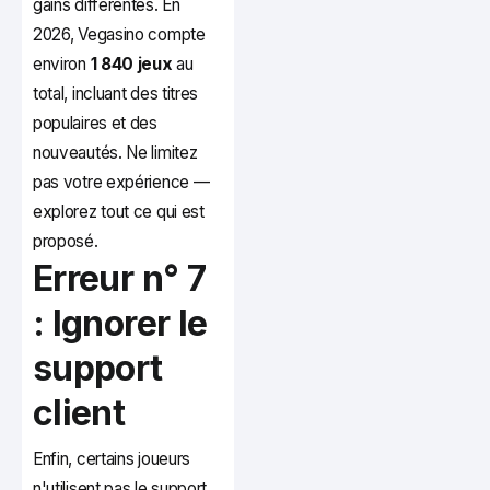
gains différentes. En
2026, Vegasino compte
environ
1 840 jeux
au
total, incluant des titres
populaires et des
nouveautés. Ne limitez
pas votre expérience —
explorez tout ce qui est
proposé.
Erreur n° 7
: Ignorer le
support
client
Enfin, certains joueurs
n'utilisent pas le support