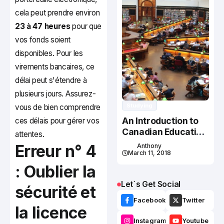
cela peut prendre environ
23 à 47 heures
pour que
vos fonds soient
disponibles. Pour les
virements bancaires, ce
délai peut s'étendre à
plusieurs jours. Assurez-
Studying
vous de bien comprendre
An Introduction to
ces délais pour gérer vos
Canadian Education
attentes.
System
Erreur n° 4
Anthony
March 11, 2018
: Oublier la
Let`s Get Social
sécurité et
Facebook
Twitter
la licence
Instagram
Youtube