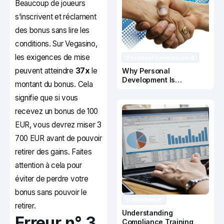
Beaucoup de joueurs
s’inscrivent et réclament
des bonus sans lire les
conditions. Sur Vegasino,
les exigences de mise
Personal Development
peuvent atteindre
37x
le
Why Personal
Development Is
montant du bonus. Cela
Important In Business
signifie que si vous
Success
recevez un bonus de 100
EUR, vous devrez miser 3
700 EUR avant de pouvoir
retirer des gains. Faites
attention à cela pour
éviter de perdre votre
bonus sans pouvoir le
Compliance
retirer.
Understanding
Erreur n° 3
Compliance Training