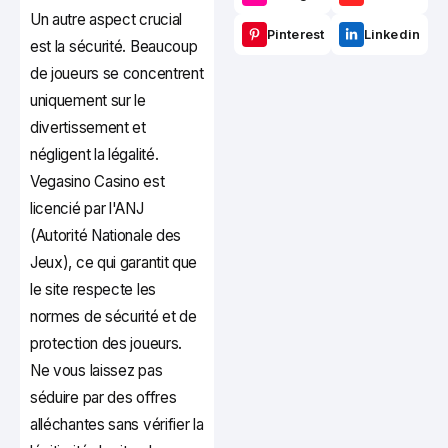
Un autre aspect crucial
Pinterest
Linkedin
est la sécurité. Beaucoup
de joueurs se concentrent
uniquement sur le
divertissement et
négligent la légalité.
Vegasino Casino est
licencié par l'ANJ
(Autorité Nationale des
Jeux), ce qui garantit que
le site respecte les
normes de sécurité et de
protection des joueurs.
Ne vous laissez pas
séduire par des offres
alléchantes sans vérifier la