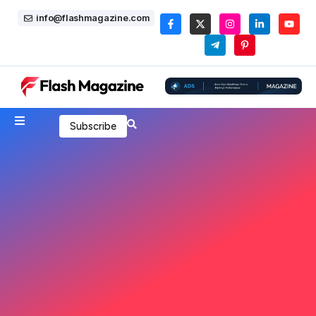
info@flashmagazine.com
Subscribe