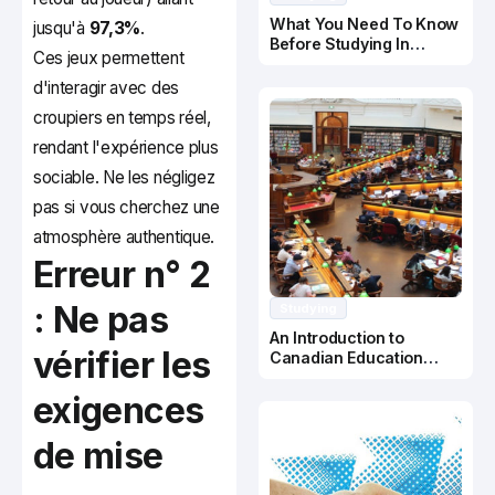
What You Need To Know
jusqu'à
97,3%
.
Before Studying In
Ces jeux permettent
Canada
d'interagir avec des
croupiers en temps réel,
rendant l'expérience plus
sociable. Ne les négligez
pas si vous cherchez une
atmosphère authentique.
Erreur n° 2
: Ne pas
Studying
An Introduction to
vérifier les
Canadian Education
System
exigences
de mise