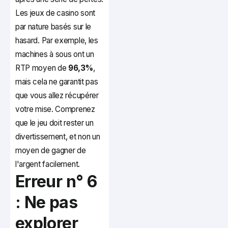
Les jeux de casino sont
par nature basés sur le
hasard. Par exemple, les
machines à sous ont un
RTP moyen de
96,3%
,
mais cela ne garantit pas
que vous allez récupérer
votre mise. Comprenez
que le jeu doit rester un
divertissement, et non un
moyen de gagner de
l'argent facilement.
Erreur n° 6
: Ne pas
explorer