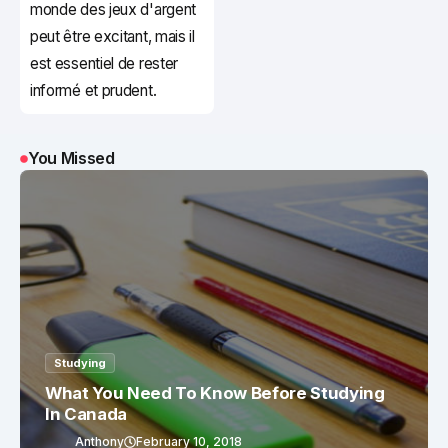
monde des jeux d'argent
peut être excitant, mais il
est essentiel de rester
informé et prudent.
You Missed
Studying
What You Need To Know Before Studying
In Canada
Anthony
February 10, 2018