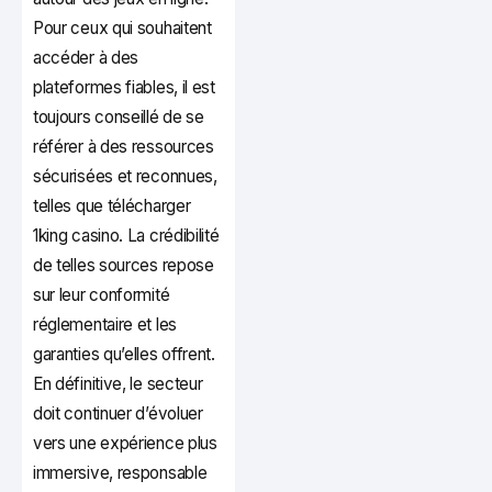
Pour ceux qui souhaitent
accéder à des
plateformes fiables, il est
toujours conseillé de se
référer à des ressources
sécurisées et reconnues,
telles que télécharger
1king casino. La crédibilité
de telles sources repose
sur leur conformité
réglementaire et les
garanties qu’elles offrent.
En définitive, le secteur
doit continuer d’évoluer
vers une expérience plus
immersive, responsable