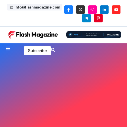
info@flashmagazine.com
Subscribe