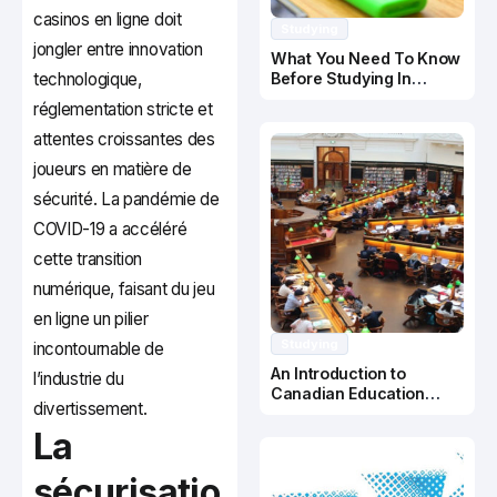
casinos en ligne doit
Studying
jongler entre innovation
What You Need To Know
technologique,
Before Studying In
Canada
réglementation stricte et
attentes croissantes des
joueurs en matière de
sécurité. La pandémie de
COVID-19 a accéléré
cette transition
numérique, faisant du jeu
en ligne un pilier
Studying
incontournable de
An Introduction to
l’industrie du
Canadian Education
divertissement.
System
La
sécurisatio