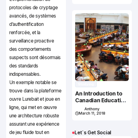
protocoles de cryptage
avancés, de systèmes
d’authentification
renforcée, et la
surveillance proactive
des comportements
suspects sont désormais
des standards
indispensables.
Un exemple notable se
Studying
trouve dans la plateforme
An Introduction to
ouvre Lurebait et joue en
Canadian Education
System
ligne, qui met en œuvre
Anthony
March 11, 2018
une architecture robuste
assurant une expérience
de jeu fluide tout en
Let`s Get Social