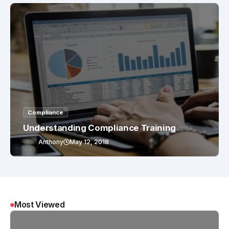
Compliance
Understanding Compliance Training
Anthony
May 12, 2018
Most Viewed