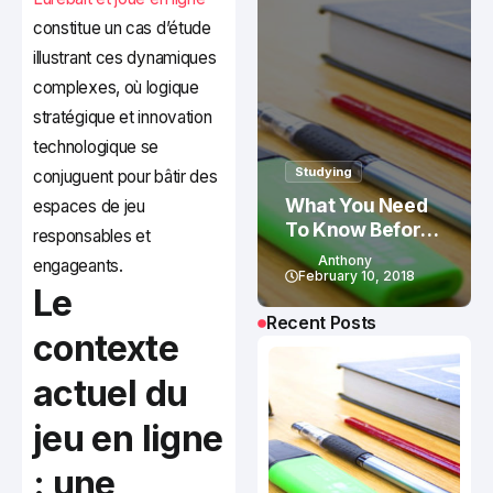
constitue un cas d’étude
illustrant ces dynamiques
complexes, où logique
stratégique et innovation
technologique se
Studying
conjuguent pour bâtir des
What You Need
espaces de jeu
To Know Before
responsables et
Studying In
Anthony
engageants.
Canada
February 10, 2018
Le
Recent Posts
contexte
actuel du
jeu en ligne
: une