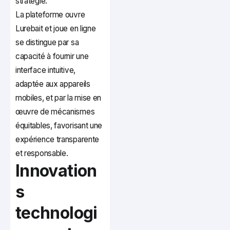
stratégie.
La plateforme ouvre
Lurebait et joue en ligne
se distingue par sa
capacité à fournir une
interface intuitive,
adaptée aux appareils
mobiles, et par la mise en
œuvre de mécanismes
équitables, favorisant une
expérience transparente
et responsable.
Innovation
s
technologi