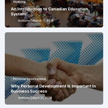
Studying
An Introduction to Canadian Education
System
Anthony
March 11, 2018
Personal Development
Why Personal Development Is Important In
Business Success
Anthony
April 21, 2018