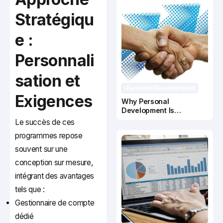
Stratégiqu
e :
Personnali
sation et
Personal Development
Exigences
Why Personal
Development Is
Important In Business
Le succès de ces
Success
programmes repose
souvent sur une
conception sur mesure,
intégrant des avantages
tels que :
Gestionnaire de compte
dédié