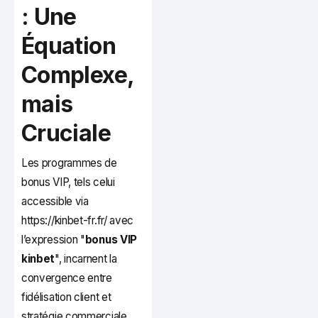
: Une
Équation
Complexe,
mais
Cruciale
Les programmes de
bonus VIP, tels celui
accessible via
https://kinbet-fr.fr/ avec
l’expression "
bonus VIP
kinbet
", incarnent la
convergence entre
fidélisation client et
stratégie commerciale