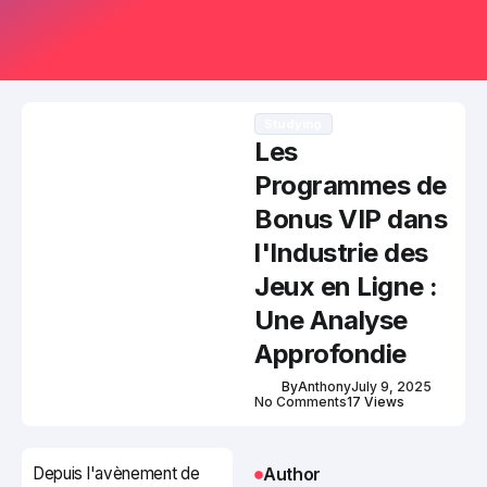
Studying
Les
Programmes de
Bonus VIP dans
l'Industrie des
Jeux en Ligne :
Une Analyse
Approfondie
By
Anthony
July 9, 2025
No Comments
17 Views
Depuis l'avènement de
Author