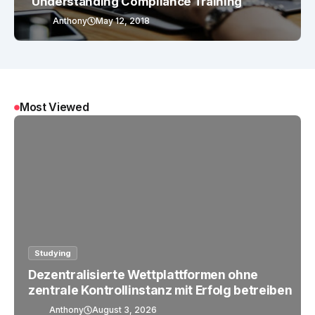
Understanding Compliance Training
Anthony
May 12, 2018
Most Viewed
Studying
Dezentralisierte Wettplattformen ohne
zentrale Kontrollinstanz mit Erfolg betreiben
Anthony
August 3, 2026