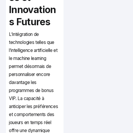
Innovation
s Futures
L’intégration de
technologies telles que
l’intelligence artificielle et
le machine learning
permet désormais de
personnaliser encore
davantage les
programmes de bonus
VIP. La capacité à
anticiper les préférences
et comportements des
joueurs en temps réel
offre une dynamique