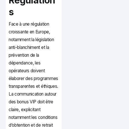
Régulation
s
Face à une régulation
croissante en Europe,
notamment la législation
anti-blanchiment et la
prévention de la
dépendance, les
opérateurs doivent
élaborer des programmes
transparentes et éthiques.
La communication autour
des bonus VIP doit être
claire, explicitant
notamment les conditions
d’obtention et de retrait