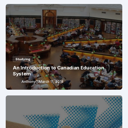
Studying
An Introduction to Canadian Education
System
Anthony
March 11, 2018