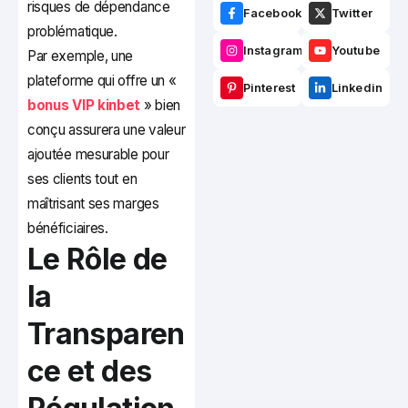
risques de dépendance
Facebook
Twitter
problématique.
Instagram
Youtube
Par exemple, une
plateforme qui offre un «
Pinterest
Linkedin
bonus VIP kinbet
» bien
conçu assurera une valeur
ajoutée mesurable pour
ses clients tout en
maîtrisant ses marges
bénéficiaires.
Le Rôle de
la
Transparen
ce et des