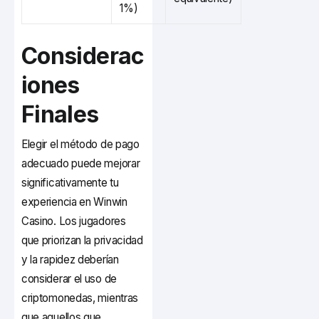
1%)
Considerac
iones
Finales
Elegir el método de pago
adecuado puede mejorar
significativamente tu
experiencia en Winwin
Casino. Los jugadores
que priorizan la privacidad
y la rapidez deberían
considerar el uso de
criptomonedas, mientras
que aquellos que