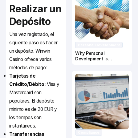
Realizar un
Depósito
Una vez registrado, el
siguiente paso es hacer
Personal Development
un depósito. Winwin
Why Personal
Development Is
Casino ofrece varios
Important In Business
métodos de pago:
Success
Tarjetas de
Crédito/Débito:
Visa y
Mastercard son
populares. El depósito
mínimo es de 20 EUR y
los tiempos son
instantáneos.
Compliance
Transferencias