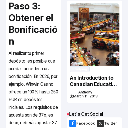
Paso 3:
Obtener el
Bonificació
n
Al realizar tu primer
depósito, es posible que
puedas acceder a una
Studying
bonificación. En 2026, por
An Introduction to
Canadian Education
ejemplo, Winwin Casino
System
ofrece un 100% hasta 250
Anthony
March 11, 2018
EUR en depósitos
iniciales. Los requisitos de
Let`s Get Social
apuesta son de 37x, es
decir, deberás apostar 37
Facebook
Twitter