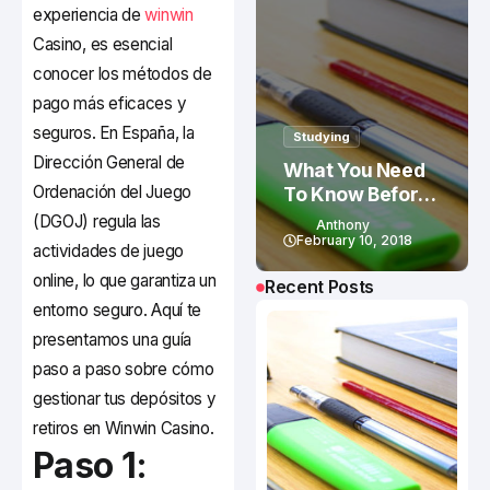
experiencia de
winwin
Casino, es esencial
conocer los métodos de
pago más eficaces y
seguros. En España, la
Studying
Dirección General de
What You Need
Ordenación del Juego
To Know Before
Studying In
(DGOJ) regula las
Anthony
Canada
February 10, 2018
actividades de juego
online, lo que garantiza un
Recent Posts
entorno seguro. Aquí te
presentamos una guía
paso a paso sobre cómo
gestionar tus depósitos y
retiros en Winwin Casino.
Paso 1: