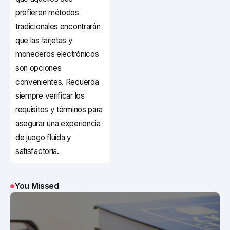
prefieren métodos
tradicionales encontrarán
que las tarjetas y
monederos electrónicos
son opciones
convenientes. Recuerda
siempre verificar los
requisitos y términos para
asegurar una experiencia
de juego fluida y
satisfactoria.
You Missed