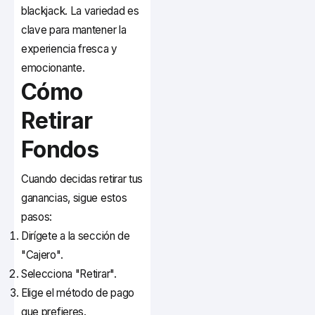
blackjack. La variedad es
clave para mantener la
experiencia fresca y
emocionante.
Cómo
Retirar
Fondos
Cuando decidas retirar tus
ganancias, sigue estos
pasos:
Dirígete a la sección de
"Cajero".
Selecciona "Retirar".
Elige el método de pago
que prefieres.