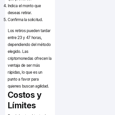
Indica el monto que
deseas retirar.
Confirma la solicitud.
Los retiros pueden tardar
entre 23 y 47 horas,
dependiendo del método
elegido. Las
criptomonedas ofrecen la
ventaja de ser más
rápidas, lo que es un
punto a favor para
quienes buscan agilidad.
Costos y
Límites