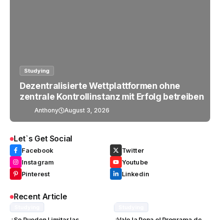
Studying
Dezentralisierte Wettplattformen ohne
zentrale Kontrollinstanz mit Erfolg betreiben
Anthony
August 3, 2026
Let`s Get Social
Facebook
Twitter
Instagram
Youtube
Pinterest
Linkedin
Recent Article
Studying
Studying
¿Se Pueden Limitar las
¿Vale la Pena el Programa de