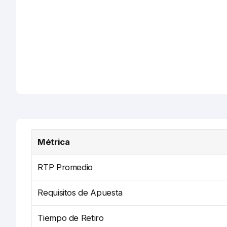
Métrica
RTP Promedio
Requisitos de Apuesta
Tiempo de Retiro