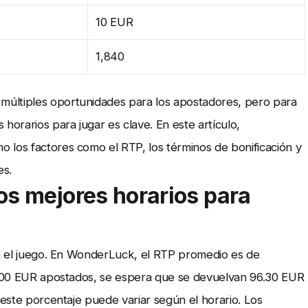
10 EUR
1,840
últiples oportunidades para los apostadores, pero para
horarios para jugar es clave. En este artículo,
 los factores como el RTP, los términos de bonificación y
es.
os mejores horarios para
en el juego. En WonderLuck, el RTP promedio es de
a 100 EUR apostados, se espera que se devuelvan 96.30 EUR
 este porcentaje puede variar según el horario. Los