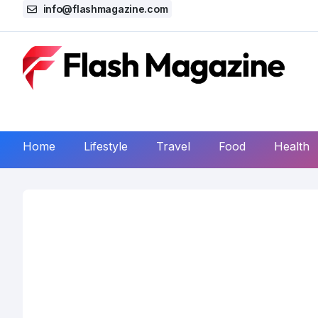
info@flashmagazine.com
Home
Lifestyle
Travel
Food
Health