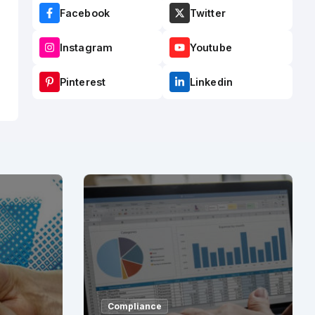
Facebook
Twitter
Instagram
Youtube
Pinterest
Linkedin
Compliance