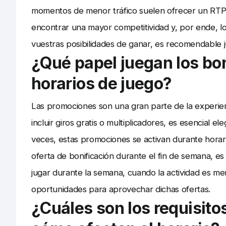
momentos de menor tráfico suelen ofrecer un RTP m
encontrar una mayor competitividad y, por ende, lo
vuestras posibilidades de ganar, es recomendable 
¿Qué papel juegan los bo
horarios de juego?
Las promociones son una gran parte de la experi
incluir giros gratis o multiplicadores, es esencial
veces, estas promociones se activan durante horar
oferta de bonificación durante el fin de semana, 
jugar durante la semana, cuando la actividad es m
oportunidades para aprovechar dichas ofertas.
¿Cuáles son los requisit