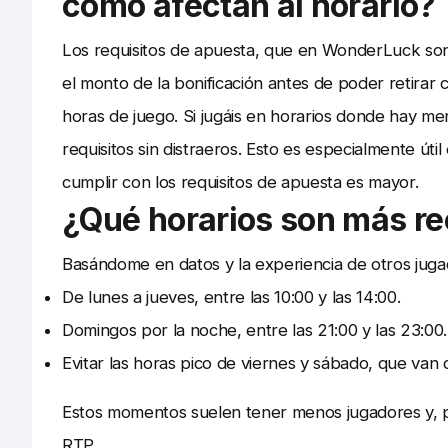
cómo afectan al horario?
Los requisitos de apuesta, que en WonderLuck son
el monto de la bonificación antes de poder retirar c
horas de juego. Si jugáis en horarios donde hay m
requisitos sin distraeros. Esto es especialmente úti
cumplir con los requisitos de apuesta es mayor.
¿Qué horarios son más r
Basándome en datos y la experiencia de otros juga
De lunes a jueves, entre las 10:00 y las 14:00.
Domingos por la noche, entre las 21:00 y las 23:00.
Evitar las horas pico de viernes y sábado, que van 
Estos momentos suelen tener menos jugadores y, 
RTP.