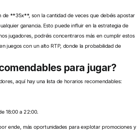
 de **35x**, son la cantidad de veces que debéis apostar
ualquier ganancia. Esto puede influir en la estrategia de
enos jugadores, podréis concentraros más en cumplir estos
l en juegos con un alto RTP, donde la probabilidad de
ecomendables para jugar?
dores, aquí hay una lista de horarios recomendables:
de 18:00 a 22:00.
por ende, más oportunidades para explotar promociones y