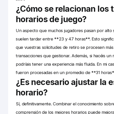
¿Cómo se relacionan los t
horarios de juego?
Un aspecto que muchos jugadores pasan por alto so
suelen tardar entre **23 y 47 horas**. Esto signifi
que vuestras solicitudes de retiro se procesen má
transacciones que gestionar. Además, si hacéis un 
podríais tener una experiencia más fluida. En mi ca
fueron procesadas en un promedio de **31 horas*
¿Es necesario ajustar la 
horario?
Sí, definitivamente. Combinar el conocimiento sobre
comprensión de los mejores horarios puede mejorar 