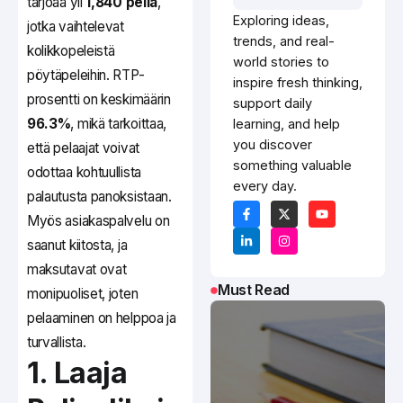
tarjoaa yli
1,840 peliä
,
Exploring ideas,
jotka vaihtelevat
trends, and real-
kolikkopeleistä
world stories to
pöytäpeleihin. RTP-
inspire fresh thinking,
prosentti on keskimäärin
support daily
96.3%
, mikä tarkoittaa,
learning, and help
you discover
että pelaajat voivat
something valuable
odottaa kohtuullista
every day.
palautusta panoksistaan.
Myös asiakaspalvelu on
saanut kiitosta, ja
maksutavat ovat
Must Read
monipuoliset, joten
pelaaminen on helppoa ja
turvallista.
1. Laaja