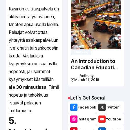
Kasinon asiakaspalvelu on
aktiivinen ja ystävällinen,
tarjoten apua useilla kielillä.
Pelaajat voivat ottaa
yhteyttä asiakaspalveluun
live-chatin tai sähköpostin
Studying
kautta. Vastauksia
An Introduction to
kysymyksiin on saatavilla
Canadian Education
nopeasti, ja useimmat
System
Anthony
kysymykset käsitellään
March 11, 2018
alle
30 minuutissa
. Tämä
nopeus ja tehokkuus
Let`s Get Social
lisäävät pelaajien
Facebook
Twitter
luottamusta.
5.
Instagram
Youtube