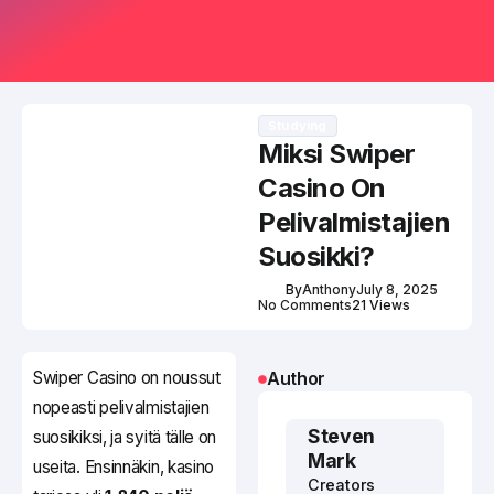
Studying
Miksi Swiper
Casino On
Pelivalmistajien
Suosikki?
By
Anthony
July 8, 2025
No Comments
21 Views
Swiper Casino on noussut
Author
nopeasti pelivalmistajien
Steven
suosikiksi, ja syitä tälle on
Mark
useita. Ensinnäkin, kasino
Creators