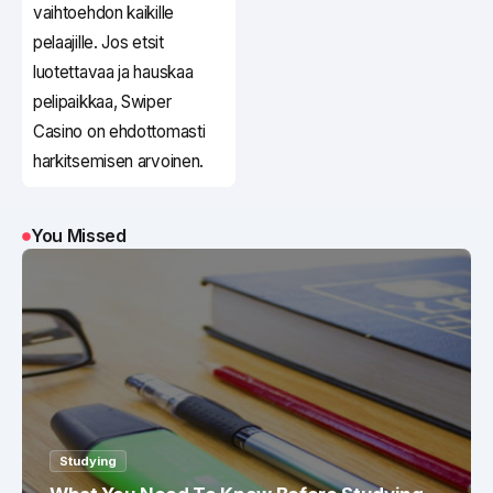
vaihtoehdon kaikille
pelaajille. Jos etsit
luotettavaa ja hauskaa
pelipaikkaa, Swiper
Casino on ehdottomasti
harkitsemisen arvoinen.
You Missed
Studying