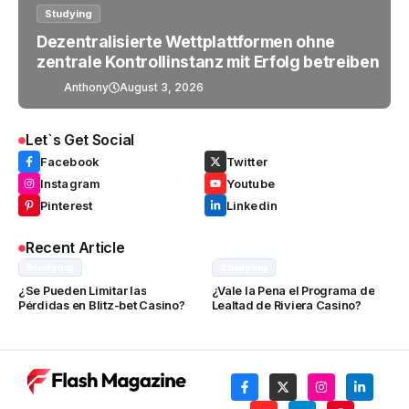
Studying
Dezentralisierte Wettplattformen ohne
zentrale Kontrollinstanz mit Erfolg betreiben
Anthony
August 3, 2026
Let`s Get Social
Facebook
Twitter
Instagram
Youtube
Pinterest
Linkedin
Recent Article
Studying
Studying
¿Se Pueden Limitar las
¿Vale la Pena el Programa de
Pérdidas en Blitz-bet Casino?
Lealtad de Riviera Casino?