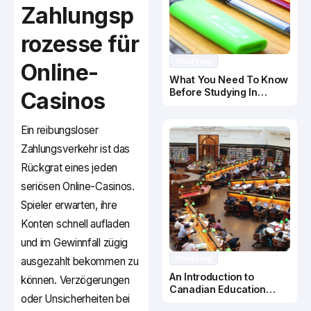
Zahlungsp
rozesse für
Studying
Online-
What You Need To Know
Before Studying In
Casinos
Canada
Ein reibungsloser
Zahlungsverkehr ist das
Rückgrat eines jeden
seriösen Online-Casinos.
Spieler erwarten, ihre
Konten schnell aufladen
und im Gewinnfall zügig
Studying
ausgezahlt bekommen zu
An Introduction to
können. Verzögerungen
Canadian Education
oder Unsicherheiten bei
System