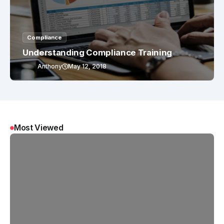
Compliance
Understanding Compliance Training
Anthony
May 12, 2018
Most Viewed