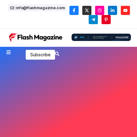
info@flashmagazine.com
Subscribe