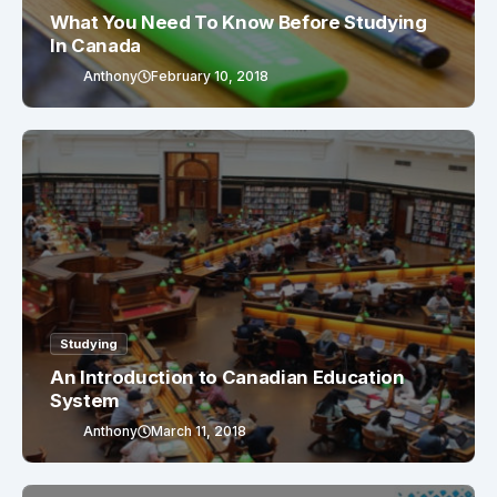
What You Need To Know Before Studying
In Canada
Anthony
February 10, 2018
Studying
An Introduction to Canadian Education
System
Anthony
March 11, 2018