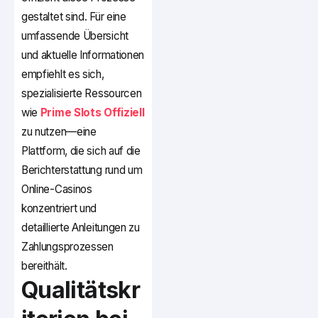
gestaltet sind. Für eine
umfassende Übersicht
und aktuelle Informationen
empfiehlt es sich,
spezialisierte Ressourcen
wie
Prime Slots Offiziell
zu nutzen—eine
Plattform, die sich auf die
Berichterstattung rund um
Online-Casinos
konzentriert und
detaillierte Anleitungen zu
Zahlungsprozessen
bereithält.
Qualitätskr