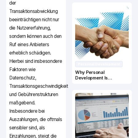
der
Transaktionsabwicklung
beeinträchtigen nicht nur
die Nutzererfahrung,
sondern können auch den
Ruf eines Anbieters
erheblich schädigen.
Hierbei sind insbesondere
Personal Development
Faktoren wie
Why Personal
Datenschutz,
Development Is
Important In Business
Transaktionsgeschwindigkeit
Success
und Gebührenstrukturen
maßgebend.
Insbesondere bei
Auszahlungen, die oftmals
sensibler sind, als
Einzahlungen, steigt die