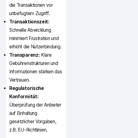
die Transaktionen vor
unbefugtem Zugriff.
Transaktionszeit:
Schnelle Abwicklung
minimiert Frustration und
erhöht die Nutzerbindung.
Transparenz:
Klare
Gebührenstrukturen und
Informationen stärken das
Vertrauen.
Regulatorische
Konformität:
Überprüfung der Anbieter
auf Einhaltung
gesetzlicher Vorgaben,
z.B. EU-Richtlinien.