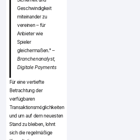
Geschwindigkeit
miteinander zu
vereinen – für
Anbieter wie
Spieler
gleichermaßen." –
Branchenanalyst,
Digitale Payments
Für eine vertiefte
Betrachtung der
verfügbaren
Transaktionsmöglichkeiten
und um auf dem neuesten
Stand zu bleiben, lohnt
sich die regelmäßige