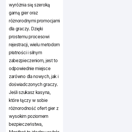
wyróżnia się szeroką
gamą gier oraz
różnorodnymi promocjami
dla graczy. Dzięki
prostemu procesowi
rejestracji, wielu metodom
płatności i silnym
zabezpieczeniom, jest to
odpowiednie miejsce
zarówno dla nowych, jak i
doświadczonych graczy.
Jeśli szukasz kasyna,
które łączy w sobie
różnorodność ofert gier z
wysokim poziomem
bezpieczeństwa,