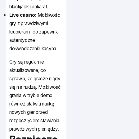
blackjack i bakarat.
Live casino:
Możliwość
gry z prawdziwymi
krupierami, co zapewnia
autentyczne
doświadczenie kasyna.
Gry są regularnie
aktualizowane, co
sprawia, że gracze nigdy
się nie nudzą. Możliwość
grania w trybie demo
również ułatwia naukę
nowych gier przed
rozpoczęciem stawiania
prawdziwych pieniędzy.