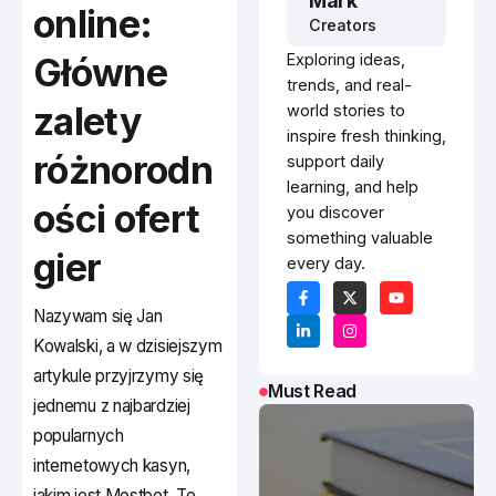
Mark
online:
Creators
Główne
Exploring ideas,
trends, and real-
zalety
world stories to
inspire fresh thinking,
różnorodn
support daily
learning, and help
ości ofert
you discover
something valuable
gier
every day.
Nazywam się Jan
Kowalski, a w dzisiejszym
artykule przyjrzymy się
Must Read
jednemu z najbardziej
popularnych
internetowych kasyn,
jakim jest Mostbet. To