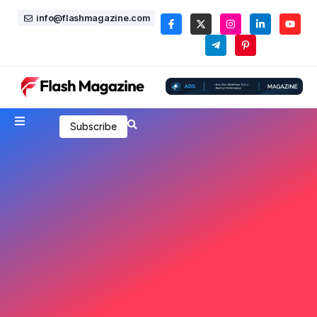
info@flashmagazine.com
Subscribe