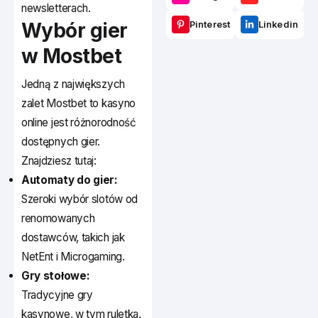
newsletterach.
Wybór gier
Pinterest
Linkedin
w Mostbet
Jedną z największych
zalet Mostbet to kasyno
online jest różnorodność
dostępnych gier.
Znajdziesz tutaj:
Automaty do gier:
Szeroki wybór slotów od
renomowanych
dostawców, takich jak
NetEnt i Microgaming.
Gry stołowe:
Tradycyjne gry
kasynowe, w tym ruletka,