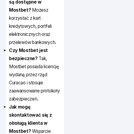
są dostępne w
Mostbet?
Możesz
korzystać z kart
kredytowych, portfeli
elektronicznych oraz
przelewów bankowych.
Czy Mostbet jest
bezpieczne?
Tak,
Mostbet posiada licencję
wydaną przez rząd
Curacao i stosuje
zaawansowane protokoły
zabezpieczeń.
Jak mogę
skontaktować się z
obsługą klienta w
Mostbet?
Wsparcie