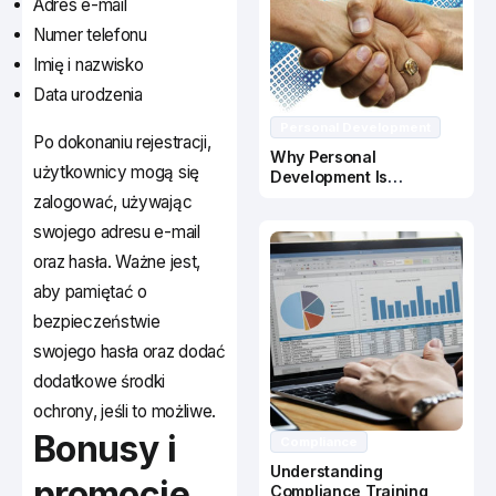
Adres e-mail
Numer telefonu
Imię i nazwisko
Data urodzenia
Personal Development
Po dokonaniu rejestracji,
Why Personal
użytkownicy mogą się
Development Is
Important In Business
zalogować, używając
Success
swojego adresu e-mail
oraz hasła. Ważne jest,
aby pamiętać o
bezpieczeństwie
swojego hasła oraz dodać
dodatkowe środki
ochrony, jeśli to możliwe.
Bonusy i
Compliance
Understanding
promocje
Compliance Training