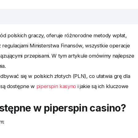
ód polskich graczy, oferuje różnorodne metody wpłat,
regulacjami Ministerstwa Finansów, wszystkie operacje
iązującymi przepisami. W tym artykule omówimy najlepsze
ia.
bywać się w polskich złotych (PLN), co ułatwia grę dla
y są dostępne w
piperspin kasyno
i jakie są ich kluczowe
stępne w piperspin casino?
m: