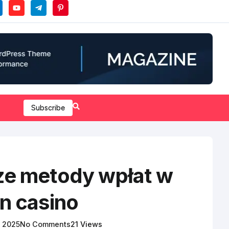
Subscribe
ze metody wpłat w
in casino
, 2025
No Comments
21 Views