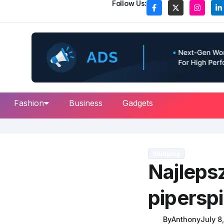
Follow Us:
Fashion
Business
Gadgets
Studying
Najleps
pipersp
By
Anthony
July 8