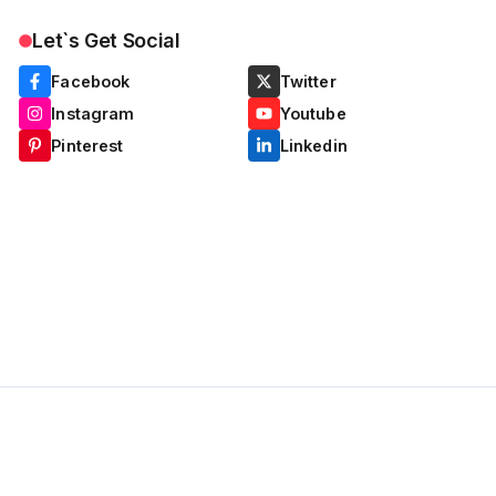
Let`s Get Social
Facebook
Twitter
Instagram
Youtube
Pinterest
Linkedin