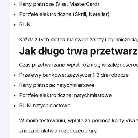
Karty płatnicze (Visa, MasterCard)
Portfele elektroniczne (Skrill, Neteller)
BLIK
Każda z tych metod ma swoje zalety i ograniczeni
Jak długo trwa przetwarz
Czas przetwarzania wpłat różni się w zależności 
Przelewy bankowe: zazwyczaj 1-3 dni robocze
Karty płatnicze: natychmiastowe
Portfele elektroniczne: natychmiastowe
BLIK: natychmiastowe
W moim testowaniu, wpłata za pomocą karty Visa z
znacznie ułatwia rozpoczęcie gry.