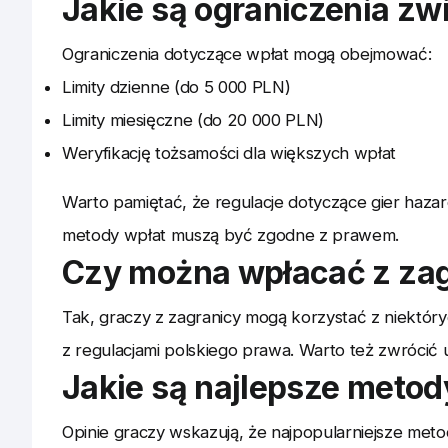
Jakie są ograniczenia zw
Ograniczenia dotyczące wpłat mogą obejmować:
Limity dzienne (do 5 000 PLN)
Limity miesięczne (do 20 000 PLN)
Weryfikację tożsamości dla większych wpłat
Warto pamiętać, że regulacje dotyczące gier haza
metody wpłat muszą być zgodne z prawem.
Czy można wpłacać z za
Tak, graczy z zagranicy mogą korzystać z niektóry
z regulacjami polskiego prawa. Warto też zwrócić
Jakie są najlepsze metod
Opinie graczy wskazują, że najpopularniejsze meto