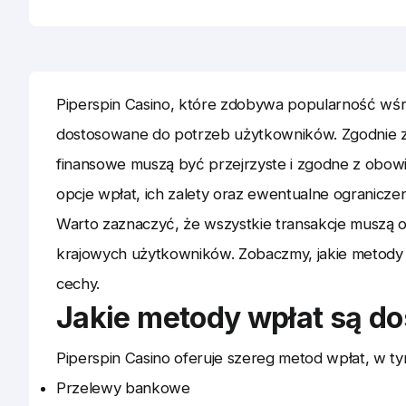
Piperspin Casino, które zdobywa popularność wśr
dostosowane do potrzeb użytkowników. Zgodnie z 
finansowe muszą być przejrzyste i zgodne z obow
opcje wpłat, ich zalety oraz ewentualne ograniczen
Warto zaznaczyć, że wszystkie transakcje muszą od
krajowych użytkowników. Zobaczmy, jakie metod
cechy.
Jakie metody wpłat są do
Piperspin Casino oferuje szereg metod wpłat, w ty
Przelewy bankowe