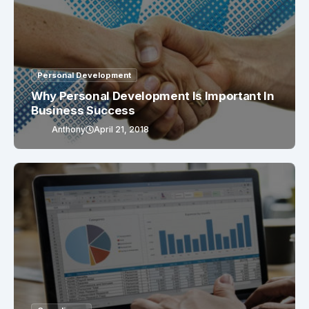
Personal Development
Why Personal Development Is Important In
Business Success
Anthony
April 21, 2018