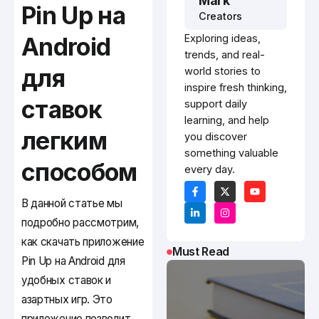
Mark
Pin Up на
Creators
Android
Exploring ideas,
trends, and real-
для
world stories to
inspire fresh thinking,
ставок
support daily
learning, and help
легким
you discover
something valuable
способом
every day.
В данной статье мы
подробно рассмотрим,
как скачать приложение
Must Read
Pin Up на Android для
удобных ставок и
азартных игр. Это
приложение позволит