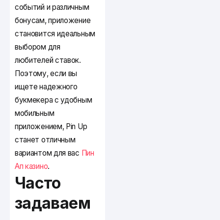
событий и различным
бонусам, приложение
становится идеальным
выбором для
любителей ставок.
Поэтому, если вы
ищете надежного
букмекера с удобным
мобильным
приложением, Pin Up
станет отличным
вариантом для вас
Пин
Ап казино
.
Часто
задаваем