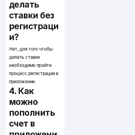
делать
ставки без
регистраци
и?
Нет, для того чтобы
делать ставки
необходимо пройти
процесс регистрации в
приложении.
4. Как
можно
пополнить
счет в
приложени