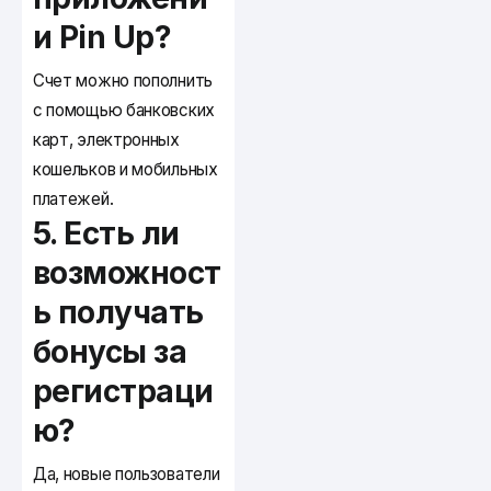
и Pin Up?
Счет можно пополнить
с помощью банковских
карт, электронных
кошельков и мобильных
платежей.
5. Есть ли
возможност
ь получать
бонусы за
регистраци
ю?
Да, новые пользователи