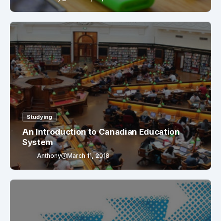
Studying
An Introduction to Canadian Education
System
Anthony
March 11, 2018