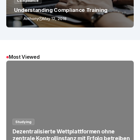
Compliance
Understanding Compliance Training
Anthony
May 12, 2018
Most Viewed
Studying
Dezentralisierte Wettplattformen ohne
zentrale Kontrollinstanz mit Erfolg betreiben