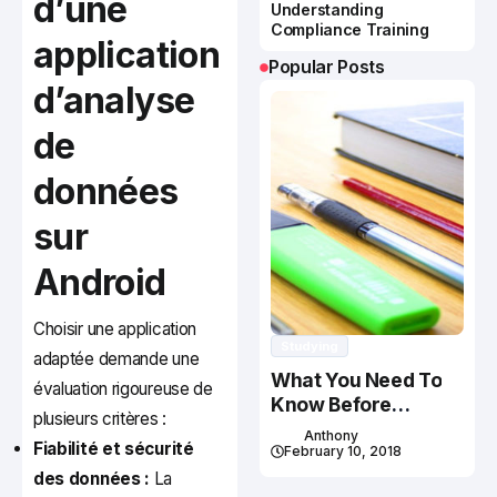
d’une
Understanding
Compliance Training
application
Popular Posts
d’analyse
de
données
sur
Android
Choisir une application
Studying
adaptée demande une
What You Need To
évaluation rigoureuse de
Know Before
plusieurs critères :
Studying In Canada
Anthony
Fiabilité et sécurité
February 10, 2018
des données :
La