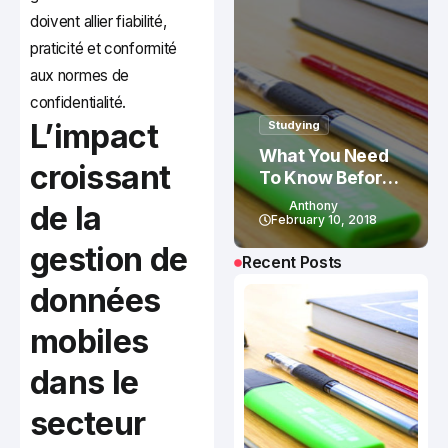
doivent allier fiabilité,
praticité et conformité
aux normes de
confidentialité.
L’impact
Studying
What You Need
croissant
To Know Before
Studying In
Anthony
de la
Canada
February 10, 2018
gestion de
Recent Posts
données
mobiles
dans le
secteur