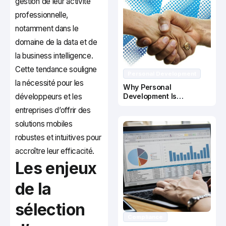
gestion de leur activité
professionnelle,
notamment dans le
domaine de la data et de
la business intelligence.
Cette tendance souligne
Personal Development
la nécessité pour les
Why Personal
développeurs et les
Development Is
Important In Business
entreprises d’offrir des
Success
solutions mobiles
robustes et intuitives pour
accroître leur efficacité.
Les enjeux
de la
sélection
Compliance