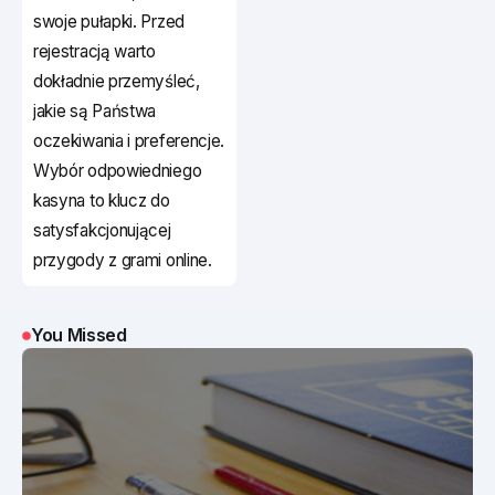
swoje pułapki. Przed
rejestracją warto
dokładnie przemyśleć,
jakie są Państwa
oczekiwania i preferencje.
Wybór odpowiedniego
kasyna to klucz do
satysfakcjonującej
przygody z grami online.
You Missed