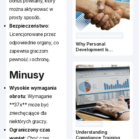
bonus powitalny, który
można aktywować w
prosty sposób.
Bezpieczeństwo
:
Licencjonowane przez
Personal Development
odpowiednie organy, co
Why Personal
Development Is
zapewnia graczom
Important In Business
pewność i ochronę.
Success
Minusy
Wysokie wymagania
obrotu
: Wymaganie
**37x** może być
zniechęcające dla
niektórych graczy.
Compliance
Ograniczony czas
Understanding
Compliance Training
wypłat
: Choć czas