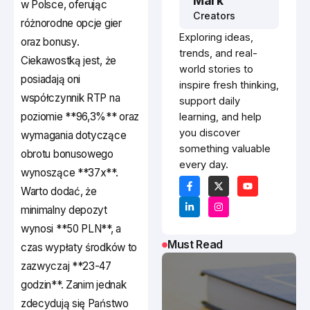
Mark
w Polsce, oferując
Creators
różnorodne opcje gier
Exploring ideas,
oraz bonusy.
trends, and real-
Ciekawostką jest, że
world stories to
posiadają oni
inspire fresh thinking,
współczynnik RTP na
support daily
poziomie **96,3%** oraz
learning, and help
you discover
wymagania dotyczące
something valuable
obrotu bonusowego
every day.
wynoszące **37x**.
Warto dodać, że
minimalny depozyt
wynosi **50 PLN**, a
Must Read
czas wypłaty środków to
zazwyczaj **23-47
godzin**. Zanim jednak
zdecydują się Państwo