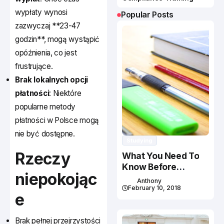
wypłaty wynosi
Popular Posts
zazwyczaj **23-47
godzin**, mogą wystąpić
opóźnienia, co jest
frustrujące.
Brak lokalnych opcji
płatności
: Niektóre
popularne metody
płatności w Polsce mogą
nie być dostępne.
Studying
Rzeczy
What You Need To
Know Before
niepokojąc
Studying In Canada
Anthony
February 10, 2018
e
Brak pełnej przejrzystości