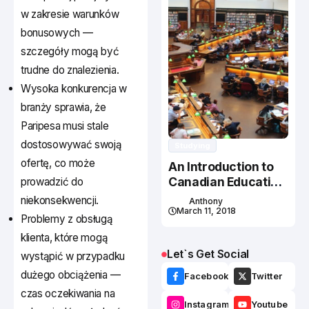
w zakresie warunków
bonusowych —
szczegóły mogą być
trudne do znalezienia.
Wysoka konkurencja w
branży sprawia, że
Paripesa musi stale
dostosowywać swoją
Studying
ofertę, co może
An Introduction to
Canadian Education
prowadzić do
System
niekonsekwencji.
Anthony
March 11, 2018
Problemy z obsługą
klienta, które mogą
Let`s Get Social
wystąpić w przypadku
dużego obciążenia —
Facebook
Twitter
czas oczekiwania na
Instagram
Youtube