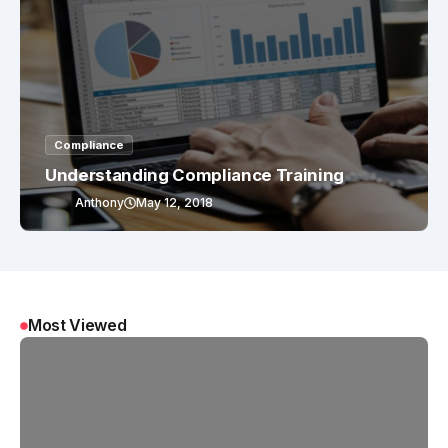
Compliance
Understanding Compliance Training
Anthony
May 12, 2018
Most Viewed