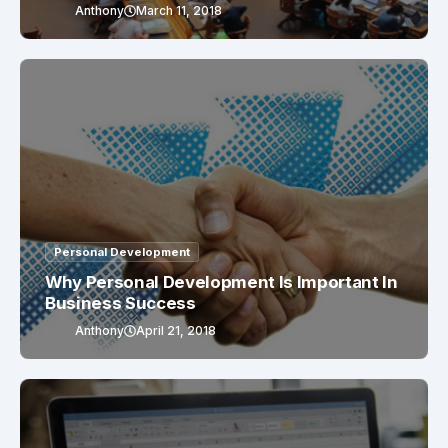
Anthony
March 11, 2018
Personal Development
Why Personal Development Is Important In
Business Success
Anthony
April 21, 2018