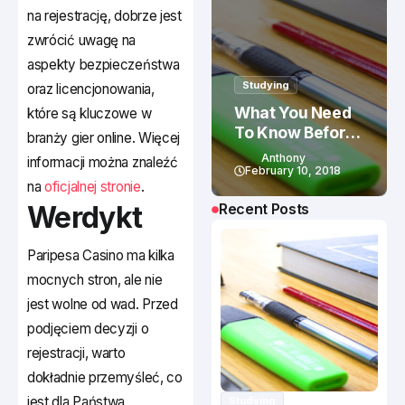
na rejestrację, dobrze jest
zwrócić uwagę na
aspekty bezpieczeństwa
Studying
oraz licencjonowania,
What You Need
które są kluczowe w
To Know Before
branży gier online. Więcej
Studying In
Anthony
informacji można znaleźć
Canada
February 10, 2018
na
oficjalnej stronie
.
Werdykt
Recent Posts
Paripesa Casino ma kilka
mocnych stron, ale nie
jest wolne od wad. Przed
podjęciem decyzji o
rejestracji, warto
dokładnie przemyśleć, co
jest dla Państwa
Studying