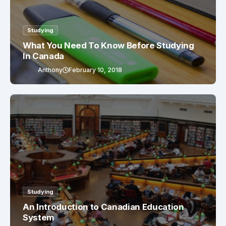
Studying
What You Need To Know Before Studying
In Canada
Anthony
February 10, 2018
Studying
An Introduction to Canadian Education
System