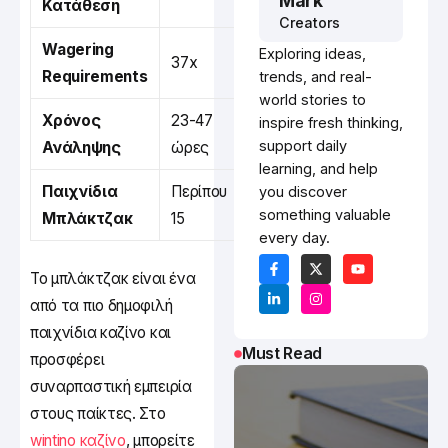
Mark
Κατάθεση
Creators
Wagering
Exploring ideas,
37x
Requirements
trends, and real-
world stories to
Χρόνος
23-47
inspire fresh thinking,
support daily
Ανάληψης
ώρες
learning, and help
Παιχνίδια
Περίπου
you discover
something valuable
Μπλάκτζακ
15
every day.
Το μπλάκτζακ είναι ένα
από τα πιο δημοφιλή
παιχνίδια καζίνο και
Must Read
προσφέρει
συναρπαστική εμπειρία
στους παίκτες. Στο
wintino καζίνο
, μπορείτε