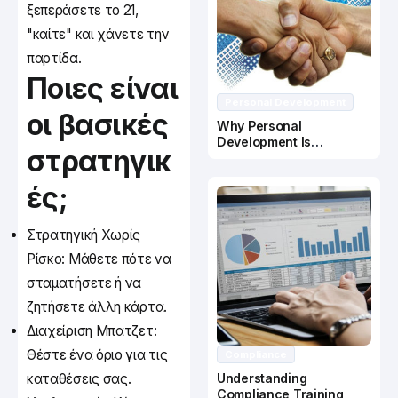
ξεπεράσετε το 21,
"καίτε" και χάνετε την
παρτίδα.
Ποιες είναι
Personal Development
οι βασικές
Why Personal
Development Is
στρατηγικ
Important In Business
Success
ές;
Στρατηγική Χωρίς
Ρίσκο: Μάθετε πότε να
σταματήσετε ή να
ζητήσετε άλλη κάρτα.
Διαχείριση Μπατζετ:
Θέστε ένα όριο για τις
Compliance
καταθέσεις σας.
Understanding
Compliance Training