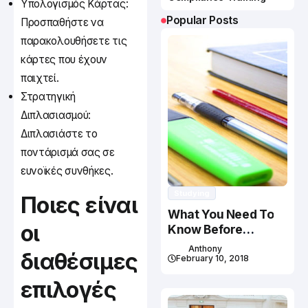
Υπολογισμός Κάρτας:
Popular Posts
Προσπαθήστε να
παρακολουθήσετε τις
κάρτες που έχουν
παιχτεί.
Στρατηγική
Διπλασιασμού:
Διπλασιάστε το
ποντάρισμά σας σε
ευνοϊκές συνθήκες.
Studying
Ποιες είναι
What You Need To
οι
Know Before
Studying In Canada
Anthony
διαθέσιμες
February 10, 2018
επιλογές