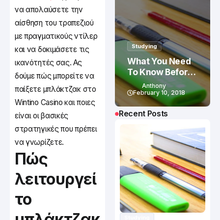
να απολαύσετε την
αίσθηση του τραπεζιού
με πραγματικούς ντίλερ
Studying
και να δοκιμάσετε τις
What You Need
ικανότητές σας. Ας
To Know Before
δούμε πώς μπορείτε να
Studying In
Anthony
παίξετε μπλάκτζακ στο
Canada
February 10, 2018
Wintino Casino και ποιες
Recent Posts
είναι οι βασικές
στρατηγικές που πρέπει
να γνωρίζετε.
Πώς
λειτουργεί
το
μπλάκτζακ
Studying