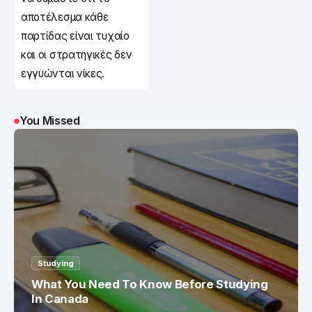
αποτέλεσμα κάθε
παρτίδας είναι τυχαίο
και οι στρατηγικές δεν
εγγυώνται νίκες.
You Missed
Studying
What You Need To Know Before Studying
In Canada