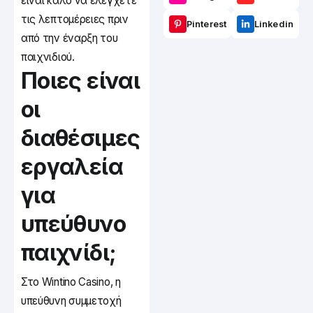
είναι καλό να ελέγχετε
τις λεπτομέρειες πριν
Pinterest
Linkedin
από την έναρξη του
παιχνιδιού.
Ποιες είναι
οι
διαθέσιμες
εργαλεία
για
υπεύθυνο
παιχνίδι;
Στο Wintino Casino, η
υπεύθυνη συμμετοχή