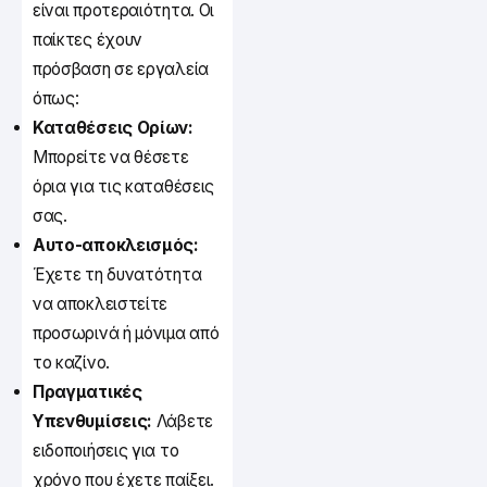
είναι προτεραιότητα. Οι
παίκτες έχουν
πρόσβαση σε εργαλεία
όπως:
Καταθέσεις Ορίων:
Μπορείτε να θέσετε
όρια για τις καταθέσεις
σας.
Αυτο-αποκλεισμός:
Έχετε τη δυνατότητα
να αποκλειστείτε
προσωρινά ή μόνιμα από
το καζίνο.
Πραγματικές
Υπενθυμίσεις:
Λάβετε
ειδοποιήσεις για το
χρόνο που έχετε παίξει.