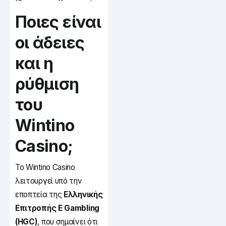
Ποιες είναι
οι άδειες
και η
ρύθμιση
του
Wintino
Casino;
Το Wintino Casino
λειτουργεί υπό την
εποπτεία της
Ελληνικής
Επιτροπής Ε Gambling
(HGC)
, που σημαίνει ότι