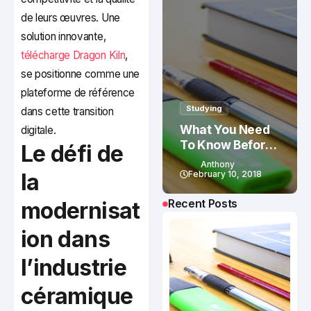
de leurs œuvres. Une
solution innovante,
télécharge Dragon Kiln
,
se positionne comme une
plateforme de référence
Studying
dans cette transition
What You Need
digitale.
To Know Before
Le défi de
Studying In
Anthony
Canada
la
February 10, 2018
Recent Posts
modernisat
ion dans
l’industrie
céramique