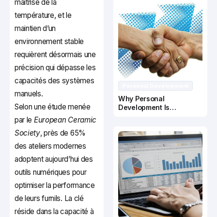
maîtrise de la
température, et le
maintien d’un
environnement stable
requièrent désormais une
précision qui dépasse les
capacités des systèmes
Personal Development
manuels.
Why Personal
Selon une étude menée
Development Is
Important In Business
par le
European Ceramic
Success
Society
, près de 65%
des ateliers modernes
adoptent aujourd’hui des
outils numériques pour
optimiser la performance
de leurs furnils. La clé
réside dans la capacité à