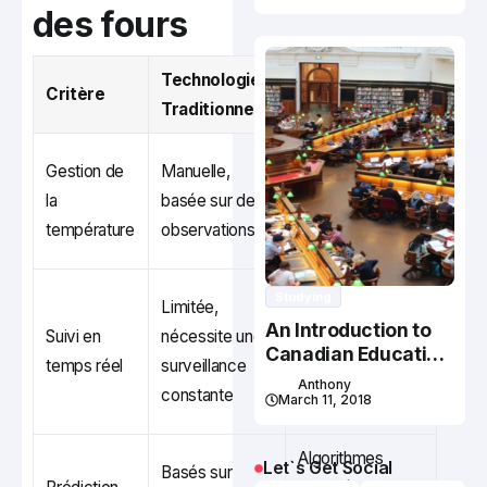
des fours
Technologie
Solution
Critère
Traditionnelle
Numérique
Automatisée, via
Gestion de
Manuelle,
des capteurs
la
basée sur des
connectés &
température
observations
modélisation
Intégration via
Studying
Limitée,
plateformes
An Introduction to
Suivi en
nécessite une
numériques pour
Canadian Education
temps réel
surveillance
System
une supervision
Anthony
constante
March 11, 2018
instantanée
Algorithmes
Let`s Get Social
Basés sur