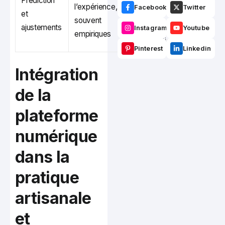
Prédiction
avancés pour
l’expérience,
Facebook
Twitter
et
anticiper et
souvent
ajustements
recalibrer
Instagram
Youtube
empiriques
automatiquement
Pinterest
Linkedin
Intégration
de la
plateforme
numérique
dans la
pratique
artisanale
et