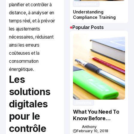
planifier et contrôler à
Compliance
Understanding
distance, à analyser en
Compliance Training
temps réel, et à prévoir
Popular Posts
les ajustements
nécessaires, réduisant
ainsi les erreurs
coûteuses et la
consommation
énergétique.
Les
solutions
digitales
Studying
What You Need To
pour le
Know Before
Studying In Canada
contrôle
Anthony
February 10, 2018