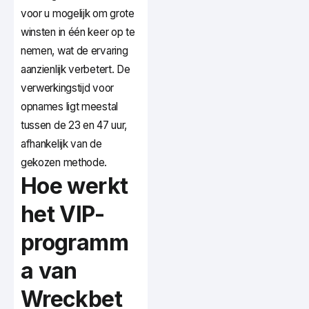
voor u mogelijk om grote
winsten in één keer op te
nemen, wat de ervaring
aanzienlijk verbetert. De
verwerkingstijd voor
opnames ligt meestal
tussen de 23 en 47 uur,
afhankelijk van de
gekozen methode.
Hoe werkt
het VIP-
programm
a van
Wreckbet