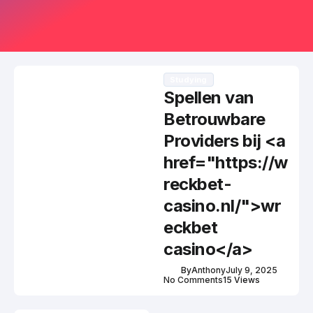
Studying
Spellen van
Betrouwbare
Providers bij <a
href="https://w
reckbet-
casino.nl/">wr
eckbet
casino</a>
By
Anthony
July 9, 2025
No Comments
15 Views