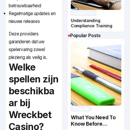
betrouwbaarheid
Regelmatige updates en
Compliance
Understanding
nieuwe releases
Compliance Training
Deze providers
Popular Posts
garanderen dat uw
spelervaring zowel
plezierig als veilig is.
Welke
spellen zijn
beschikba
ar bij
Studying
Wreckbet
What You Need To
Know Before
Casino?