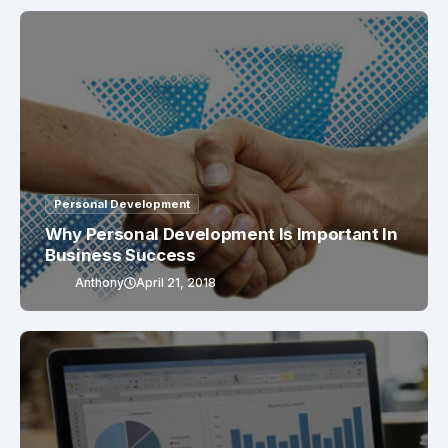
Personal Development
Why Personal Development Is Important In
Business Success
Anthony
April 21, 2018