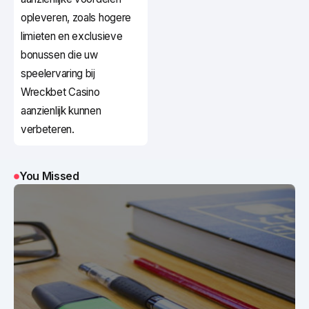
opleveren, zoals hogere
limieten en exclusieve
bonussen die uw
speelervaring bij
Wreckbet Casino
aanzienlijk kunnen
verbeteren.
You Missed