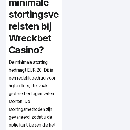
minimale
stortingsve
reisten bij
Wreckbet
Casino?
De minimale storting
bedraagt EUR 20. Dit is
een redelijk bedrag voor
high rollers, die vaak
grotere bedragen willen
storten. De
stortingsmethoden zijn
gevarieerd, zodat u de
optie kunt kiezen die het