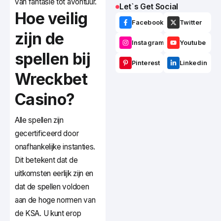
van fantasie tot avontuur.
Let`s Get Social
Hoe veilig
Facebook
Twitter
zijn de
Instagram
Youtube
spellen bij
Pinterest
Linkedin
Wreckbet
Casino?
Alle spellen zijn
gecertificeerd door
onafhankelijke instanties.
Dit betekent dat de
uitkomsten eerlijk zijn en
dat de spellen voldoen
aan de hoge normen van
de KSA. U kunt erop