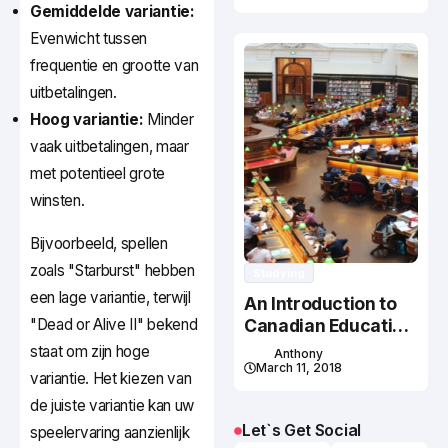
Gemiddelde variantie:
Evenwicht tussen
frequentie en grootte van
uitbetalingen.
Hoog variantie:
Minder
vaak uitbetalingen, maar
met potentieel grote
winsten.
Bijvoorbeeld, spellen
zoals "Starburst" hebben
Studying
een lage variantie, terwijl
An Introduction to
"Dead or Alive II" bekend
Canadian Education
System
staat om zijn hoge
Anthony
March 11, 2018
variantie. Het kiezen van
de juiste variantie kan uw
Let`s Get Social
speelervaring aanzienlijk