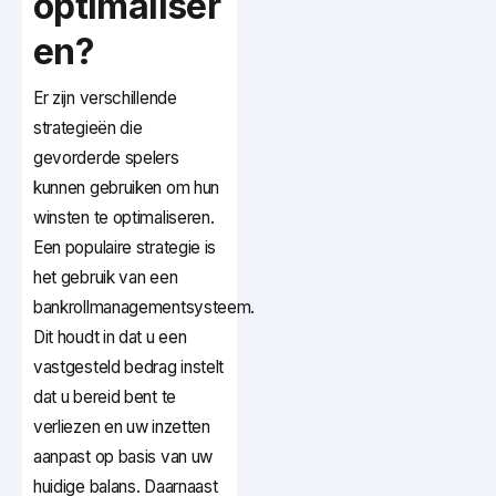
optimaliser
en?
Er zijn verschillende
strategieën die
gevorderde spelers
kunnen gebruiken om hun
winsten te optimaliseren.
Een populaire strategie is
het gebruik van een
bankrollmanagementsysteem.
Dit houdt in dat u een
vastgesteld bedrag instelt
dat u bereid bent te
verliezen en uw inzetten
aanpast op basis van uw
huidige balans. Daarnaast