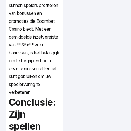
kunnen spelers profiteren
van bonussen en
promoties die Boombet
Casino biedt. Met een
gemiddelde inzetvereiste
van **35x** voor
bonussen, is het belangrijk
om te begrijpen hoe u
deze bonussen effectief
kunt gebruiken om uw
speelervaring te
verbeteren.
Conclusie:
Zijn
spellen