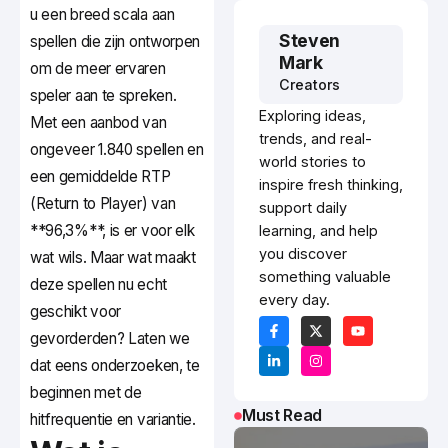
u een breed scala aan
Steven
spellen die zijn ontworpen
Mark
om de meer ervaren
Creators
speler aan te spreken.
Exploring ideas,
Met een aanbod van
trends, and real-
ongeveer 1.840 spellen en
world stories to
een gemiddelde RTP
inspire fresh thinking,
(Return to Player) van
support daily
**96,3%**, is er voor elk
learning, and help
you discover
wat wils. Maar wat maakt
something valuable
deze spellen nu echt
every day.
geschikt voor
gevorderden? Laten we
dat eens onderzoeken, te
beginnen met de
Must Read
hitfrequentie en variantie.