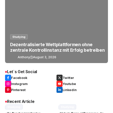
Studying
Dezentralisierte Wettplattformen ohne
zentrale Kontrollinstanz mit Erfolg betreiben
Anthony
August 3, 2026
Let`s Get Social
Facebook
Twitter
Instagram
Youtube
Pinterest
Linkedin
Recent Article
Studying
Studying