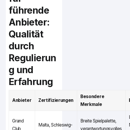
führende
Anbieter:
Qualität
durch
Regulierun
g und
Erfahrung
Besondere
Anbieter
Zertifizierungen
Merkmale
Grand
Breite Spielpalette,
Malta, Schleswig-
Club
verantwortungsvolles