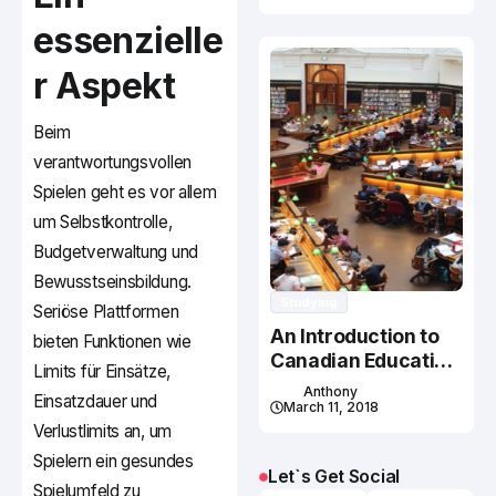
essenzielle
r Aspekt
Beim
verantwortungsvollen
Spielen geht es vor allem
um Selbstkontrolle,
Budgetverwaltung und
Bewusstseinsbildung.
Studying
Seriöse Plattformen
An Introduction to
bieten Funktionen wie
Canadian Education
Limits für Einsätze,
System
Anthony
Einsatzdauer und
March 11, 2018
Verlustlimits an, um
Spielern ein gesundes
Let`s Get Social
Spielumfeld zu