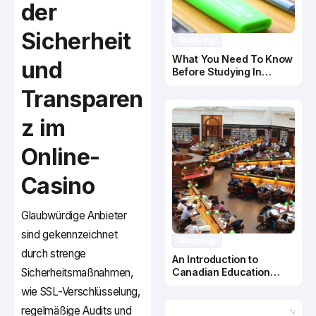
der
Sicherheit
Studying
What You Need To Know
und
Before Studying In
Canada
Transparen
z im
Online-
Casino
Glaubwürdige Anbieter
sind gekennzeichnet
Studying
durch strenge
An Introduction to
Sicherheitsmaßnahmen,
Canadian Education
System
wie SSL-Verschlüsselung,
regelmäßige Audits und