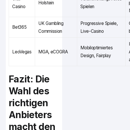
Holstein
Casino
Spielen
UK Gambling
Progressive Spiele,
Bet365
Commission
Live-Casino
Mobiloptimiertes
LeoVegas
MGA, eCOGRA
Design, Fairplay
Fazit: Die
Wahl des
richtigen
Anbieters
macht den