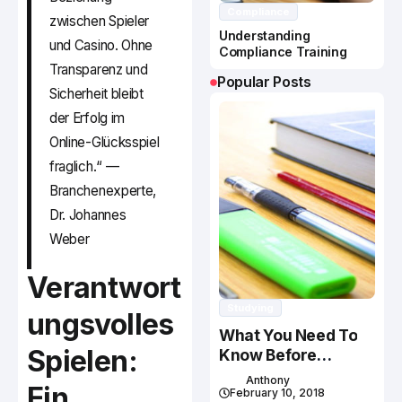
Compliance
zwischen Spieler
Understanding
und Casino. Ohne
Compliance Training
Transparenz und
Popular Posts
Sicherheit bleibt
der Erfolg im
Online-Glücksspiel
fraglich.“ —
Branchenexperte,
Dr. Johannes
Weber
Verantwort
Studying
ungsvolles
What You Need To
Spielen:
Know Before
Studying In Canada
Anthony
Ein
February 10, 2018