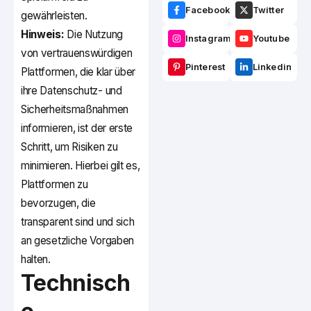
Facebook
Twitter
gewährleisten.
Hinweis:
Die Nutzung
Instagram
Youtube
von vertrauenswürdigen
Pinterest
Linkedin
Plattformen, die klar über
ihre Datenschutz- und
Sicherheitsmaßnahmen
informieren, ist der erste
Schritt, um Risiken zu
minimieren. Hierbei gilt es,
Plattformen zu
bevorzugen, die
transparent sind und sich
an gesetzliche Vorgaben
halten.
Technisch