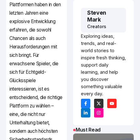
Plattformen haben in den
Steven
letzten Jahren eine
Mark
explosive Entwicklung
Creators
erfahren, die sowohl
Exploring ideas,
Chancen als auch
trends, and real-
Herausforderungen mit
world stories to
sich bringt. Für
inspire fresh thinking,
erwachsene Spieler, die
support daily
sich für Echtgeld-
learning, and help
you discover
Glücksspiele
something valuable
interessieren, ist es
every day.
entscheidend, die richtige
Plattform zu wählen –
eine, die nicht nur
Unterhaltung bietet,
Must Read
sondern auch höchsten
Sicherheitsstandards