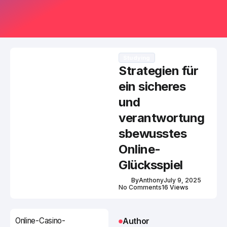
Studying
Strategien für
ein sicheres
und
verantwortung
sbewusstes
Online-
Glücksspiel
By
Anthony
July 9, 2025
No Comments
16 Views
Online-Casino-
Author