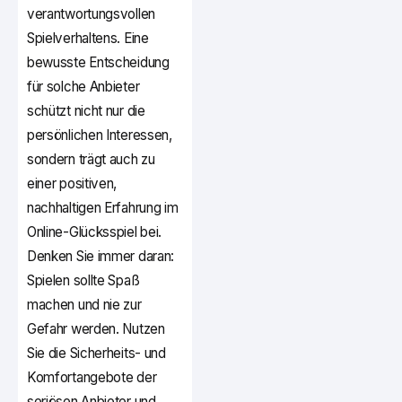
verantwortungsvollen
Spielverhaltens. Eine
bewusste Entscheidung
für solche Anbieter
schützt nicht nur die
persönlichen Interessen,
sondern trägt auch zu
einer positiven,
nachhaltigen Erfahrung im
Online-Glücksspiel bei.
Denken Sie immer daran:
Spielen sollte Spaß
machen und nie zur
Gefahr werden. Nutzen
Sie die Sicherheits- und
Komfortangebote der
seriösen Anbieter und