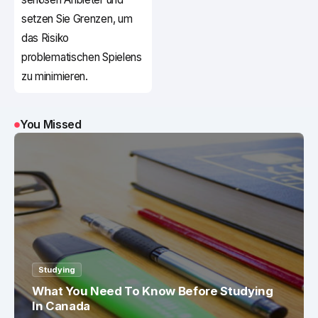
setzen Sie Grenzen, um
das Risiko
problematischen Spielens
zu minimieren.
You Missed
Studying
What You Need To Know Before Studying
In Canada