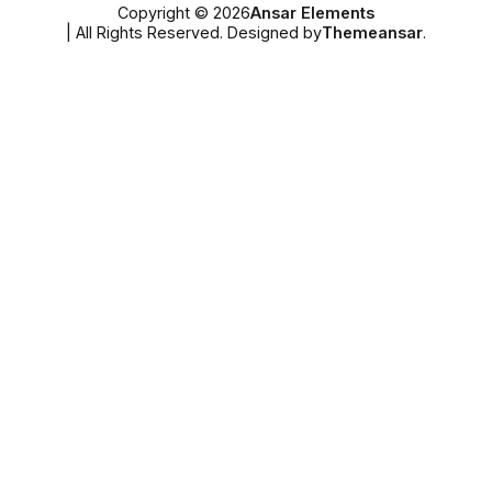
Copyright © 2026
Ansar Elements
| All Rights Reserved. Designed by
Themeansar
.