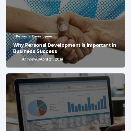
Personal Development
Why Personal Development Is Important In
Business Success
Anthony
April 21, 2018