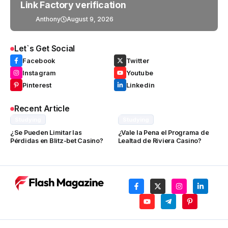
Link Factory verification
Anthony
August 9, 2026
Let`s Get Social
Facebook
Twitter
Instagram
Youtube
Pinterest
Linkedin
Recent Article
Studying
Studying
¿Se Pueden Limitar las
¿Vale la Pena el Programa de
Pérdidas en Blitz-bet Casino?
Lealtad de Riviera Casino?