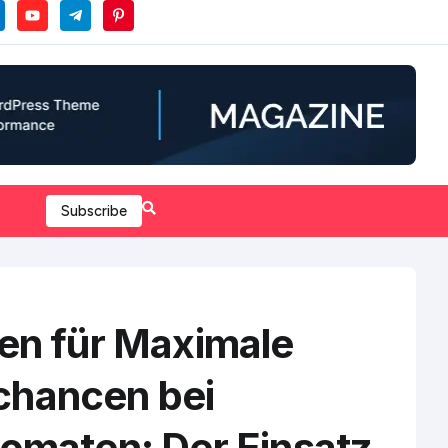
Subscribe
ien für Maximale
hancen bei
tomaten: Der Einsatz