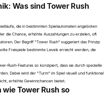
nik: Was sind Tower Rush
spielläufe, die in bestimmten Spielautomaten angeboten
r die Chance, erhöhte Auszahlungen zu erzielen, oft
atoren. Der Begriff "Tower Rush" suggeriert das Prinzip
lte Freispiele bestimmte Levels erreicht werden, die
er-Rush-Features so konzipiert, dass sie durch spezielle
den. Dabei wird der "Turm" im Spiel visuell und funktional
eicht, erhöhte Gewinnchancen bietet.
 wie Tower Rush so