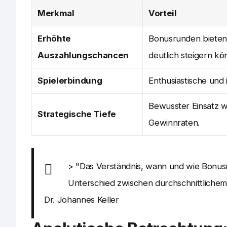
Merkmal
Vorteil
Erhöhte
Bonusrunden bieten 
Auszahlungschancen
deutlich steigern kö
Spielerbindung
Enthusiastische und 
Bewusster Einsatz 
Strategische Tiefe
Gewinnraten.
> "Das Verständnis, wann und wie Bonu
Unterschied zwischen durchschnittlich
Dr. Johannes Keller