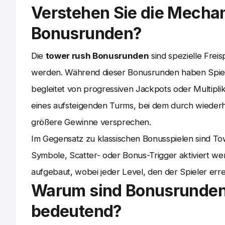
Verstehen Sie die Mecha
Bonusrunden?
Die
tower rush Bonusrunden
sind spezielle Frei
werden. Während dieser Bonusrunden haben Spiele
begleitet von progressiven Jackpots oder Multiplik
eines aufsteigenden Turms, bei dem durch wiederho
größere Gewinne versprechen.
Im Gegensatz zu klassischen Bonusspielen sind Tow
Symbole, Scatter- oder Bonus-Trigger aktiviert wer
aufgebaut, wobei jeder Level, den der Spieler err
Warum sind Bonusrunden
bedeutend?