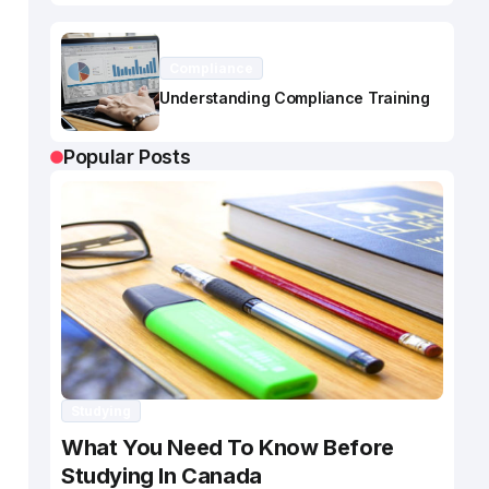
Compliance
Understanding Compliance Training
Popular Posts
Studying
What You Need To Know Before
Studying In Canada