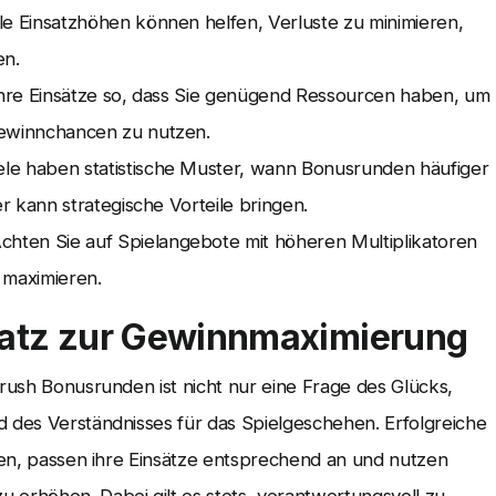
le Einsatzhöhen können helfen, Verluste zu minimieren,
en.
Ihre Einsätze so, dass Sie genügend Ressourcen haben, um
ewinnchancen zu nutzen.
le haben statistische Muster, wann Bonusrunden häufiger
 kann strategische Vorteile bringen.
chten Sie auf Spielangebote mit höheren Multiplikatoren
 maximieren.
nsatz zur Gewinnmaximierung
 rush Bonusrunden ist nicht nur eine Frage des Glücks,
d des Verständnisses für das Spielgeschehen. Erfolgreiche
onen, passen ihre Einsätze entsprechend an und nutzen