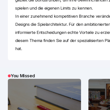
gezielt die Bonusrunden, um ihre Gewinnchancen zu
spielen und die eigenen Limits zu kennen.
In einer zunehmend kompetitiven Branche verände
Designs die Spielarchitektur. Für den ambitioniert
informierte Entscheidungen echte Vorteile zu erziel
diesem Thema finden Sie auf der spezialisierten Pla
hat.
You Missed