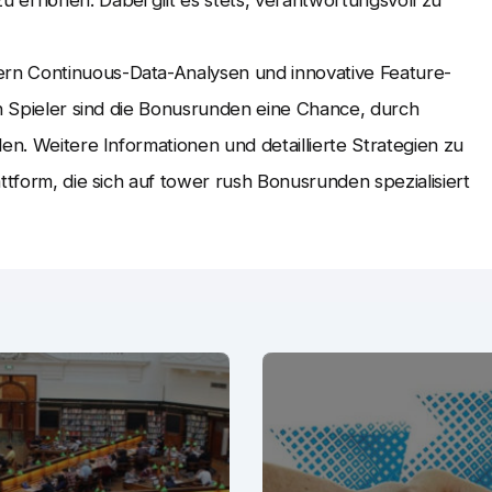
 erhöhen. Dabei gilt es stets, verantwortungsvoll zu
rn Continuous-Data-Analysen und innovative Feature-
en Spieler sind die Bonusrunden eine Chance, durch
en. Weitere Informationen und detaillierte Strategien zu
ttform, die sich auf tower rush Bonusrunden spezialisiert