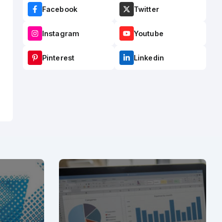
Facebook
Twitter
Instagram
Youtube
Pinterest
Linkedin