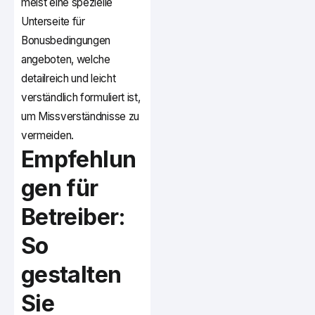
meist eine spezielle
Unterseite für
Bonusbedingungen
angeboten, welche
detailreich und leicht
verständlich formuliert ist,
um Missverständnisse zu
vermeiden.
Empfehlun
gen für
Betreiber:
So
gestalten
Sie