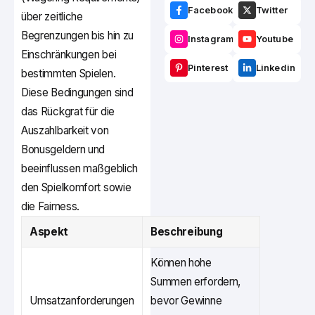
Facebook
Twitter
über zeitliche
Begrenzungen bis hin zu
Instagram
Youtube
Einschränkungen bei
Pinterest
Linkedin
bestimmten Spielen.
Diese Bedingungen sind
das Rückgrat für die
Auszahlbarkeit von
Bonusgeldern und
beeinflussen maßgeblich
den Spielkomfort sowie
die Fairness.
Aspekt
Beschreibung
Können hohe
Summen erfordern,
Umsatzanforderungen
bevor Gewinne