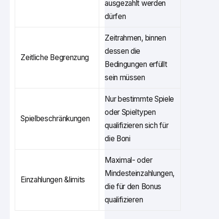
ausgezahlt werden
dürfen
Zeitrahmen, binnen
dessen die
Zeitliche Begrenzung
Bedingungen erfüllt
sein müssen
Nur bestimmte Spiele
oder Spieltypen
Spielbeschränkungen
qualifizieren sich für
die Boni
Maximal- oder
Mindesteinzahlungen,
Einzahlungen &limits
die für den Bonus
qualifizieren