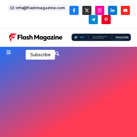
info@flashmagazine.com
Subscribe