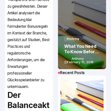
zu gewährleisten. Dieser
Artikel analysiert die
Bedeutung klar
formulierter Bonusregeln
im Kontext der Branche,
Studying
gestützt auf Studien, Best
What You Need
Practices und
To Know Before
regulatorische
Studying In
Anthony
Anforderungen, um die
Canada
February 10, 2018
Erwartungen
Recent Posts
professioneller
Glücksspielanbieter zu
untermauern.
Der
Balanceakt