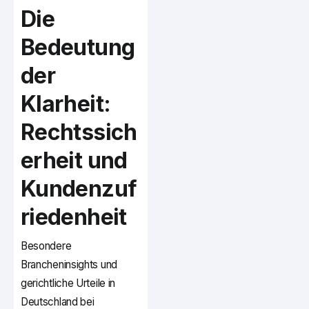
Die
Bedeutung
der
Klarheit:
Rechtssich
erheit und
Kundenzuf
riedenheit
Besondere
Brancheninsights und
gerichtliche Urteile in
Deutschland bei