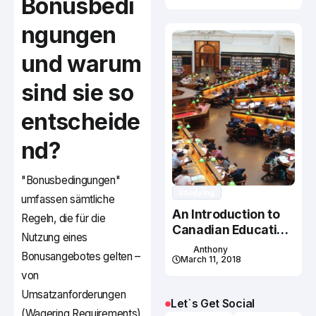
Bonusbedi
ngungen
und warum
sind sie so
entscheide
nd?
"Bonusbedingungen"
Studying
umfassen sämtliche
An Introduction to
Regeln, die für die
Canadian Education
Nutzung eines
System
Anthony
Bonusangebotes gelten –
March 11, 2018
von
Umsatzanforderungen
Let`s Get Social
(Wagering Requirements)