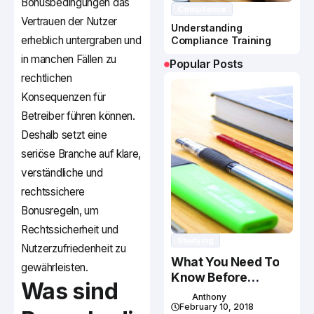
Bonusbedingungen das
Compliance
Vertrauen der Nutzer
Understanding
erheblich untergraben und
Compliance Training
in manchen Fällen zu
Popular Posts
rechtlichen
Konsequenzen für
Betreiber führen können.
Deshalb setzt eine
seriöse Branche auf klare,
verständliche und
rechtssichere
Bonusregeln, um
Rechtssicherheit und
Studying
Nutzerzufriedenheit zu
What You Need To
gewährleisten.
Know Before
Was sind
Studying In Canada
Anthony
February 10, 2018