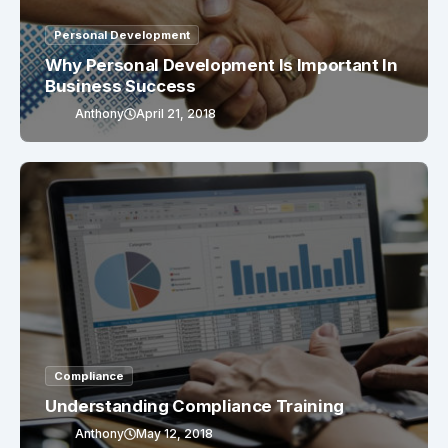
Personal Development
Why Personal Development Is Important In
Business Success
Anthony
April 21, 2018
Compliance
Understanding Compliance Training
Anthony
May 12, 2018