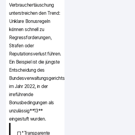
Verbrauchertäuschung
unterstreichen den Trend:
Unklare Bonusregeln
können schnell zu
Regressforderungen,
Strafen oder
Reputationsverlust führen.
Ein Beispiel ist die jüngste
Entscheidung des
Bundesverwaltungsgerichts
im Jahr 2022, in der
irreführende
Bonusbedingungen als
unzulässig**13**
eingestuft wurden.
"Transparente