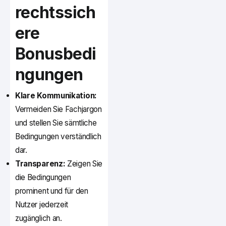
rechtssich
ere
Bonusbedi
ngungen
Klare Kommunikation:
Vermeiden Sie Fachjargon
und stellen Sie sämtliche
Bedingungen verständlich
dar.
Transparenz:
Zeigen Sie
die Bedingungen
prominent und für den
Nutzer jederzeit
zugänglich an.