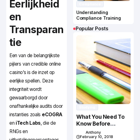
Eerlijkheid
Compliance
Understanding
en
Compliance Training
Transparan
Popular Posts
tie
Een van de belangrijkste
pijlers van credible online
casino’s is de inzet op
eerlijke spellen. Deze
integriteit wordt
gewaarborgd door
onafhankelijke audits door
Studying
instanties zoals
eCOGRA
What You Need To
en
iTech Labs
, die de
Know Before
Studying In Canada
RNGs en
Anthony
February 10, 2018
uitbetalingspercentages