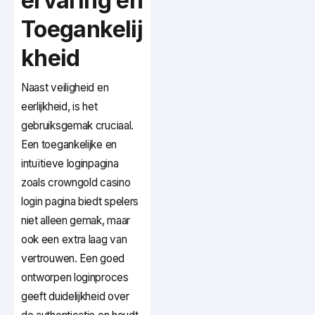
ervaring en
Toegankelij
kheid
Naast veiligheid en
eerlijkheid, is het
gebruiksgemak cruciaal.
Een toegankelijke en
intuïtieve loginpagina
zoals crowngold casino
login pagina biedt spelers
niet alleen gemak, maar
ook een extra laag van
vertrouwen. Een goed
ontworpen loginproces
geeft duidelijkheid over