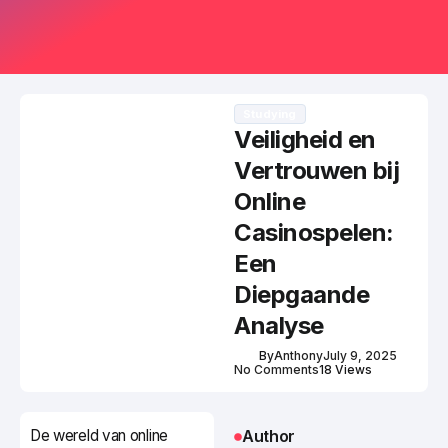
Studying
Veiligheid en
Vertrouwen bij
Online
Casinospelen:
Een
Diepgaande
Analyse
By
Anthony
July 9, 2025
No Comments
18 Views
De wereld van online
Author