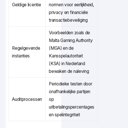
Geldige licentie
normen voor eerlijkheid,
privacy en financiële
transactiebeveiliging
Voorbeelden zoals de
Malta Gaming Authority
Regelgevende
(MGA) en de
instanties
Kansspelautoriteit
(KSA) in Nederland
bewaken de naleving
Periodieke testen door
onafhankelijke partijen
Auditprocessen
op
uitbetalingspercentages
en spelintegriteit