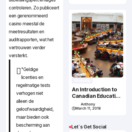
controleren. Zo publiceert
een gerenommeerd
casino meestal de
meetresultaten en
auditrapporten, wat het
vertrouwen verder
versterkt.
"Geldige
licenties en
Studying
regelmatige tests
An Introduction to
verhogen niet
Canadian Education
alleen de
System
Anthony
March 11, 2018
geloofwaardigheid,
maar bieden ook
bescherming aan
Let`s Get Social