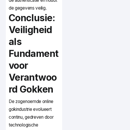
de authenticatie en houdt
de gegevens veilig.
Conclusie:
Veiligheid
als
Fundament
voor
Verantwoo
rd Gokken
De zogenoemde online
gokindustrie evolueert
continu, gedreven door
technologische