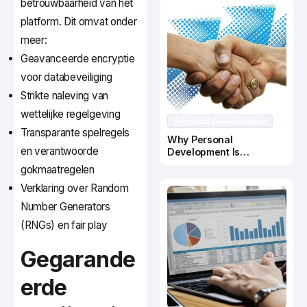
betrouwbaarheid van het
platform. Dit omvat onder
meer:
Geavanceerde encryptie
voor databeveiliging
Strikte naleving van
wettelijke regelgeving
Personal Development
Transparante spelregels
Why Personal
en verantwoorde
Development Is
Important In Business
gokmaatregelen
Success
Verklaring over Random
Number Generators
(RNGs) en fair play
Gegarande
erde