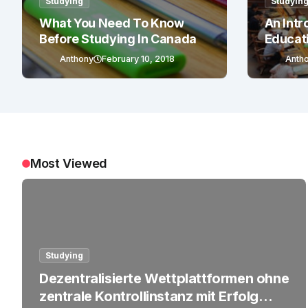
Studying
Studyin
What You Need To Know
An Intr
Before Studying In Canada
Educat
Anthony
February 10, 2018
Anth
Most Viewed
Studying
Dezentralisierte Wettplattformen ohne
zentrale Kontrollinstanz mit Erfolg