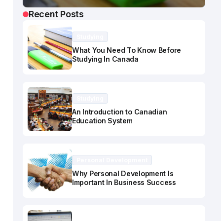
Recent Posts
Studying
What You Need To Know Before
Studying In Canada
Studying
An Introduction to Canadian
Education System
Personal Development
Why Personal Development Is
Important In Business Success