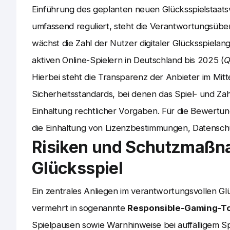
Einführung des geplanten neuen Glücksspielstaats
umfassend reguliert, steht die Verantwortungsüb
wächst die Zahl der Nutzer digitaler Glücksspielan
aktiven Online-Spielern in Deutschland bis 2025 (
Q
Hierbei steht die Transparenz der Anbieter im Mitt
Sicherheitsstandards, bei denen das Spiel- und Za
Einhaltung rechtlicher Vorgaben. Für die Bewertung 
die Einhaltung von Lizenzbestimmungen, Datensc
Risiken und Schutzmaßna
Glücksspiel
Ein zentrales Anliegen im verantwortungsvollen Glüc
vermehrt in sogenannte
Responsible-Gaming-To
Spielpausen sowie Warnhinweise bei auffälligem Sp