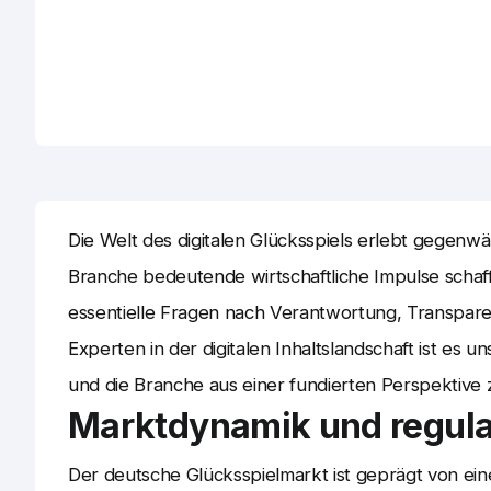
Die Welt des digitalen Glücksspiels erlebt gegen
Branche bedeutende wirtschaftliche Impulse schaff
essentielle Fragen nach Verantwortung, Transpar
Experten in der digitalen Inhaltslandschaft ist es 
und die Branche aus einer fundierten Perspektive 
Marktdynamik und regul
Der deutsche Glücksspielmarkt ist geprägt von ei