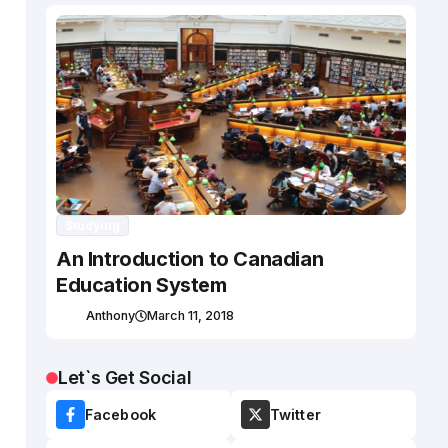
Studying
An Introduction to Canadian
Education System
Anthony
March 11, 2018
Let`s Get Social
Facebook
Twitter