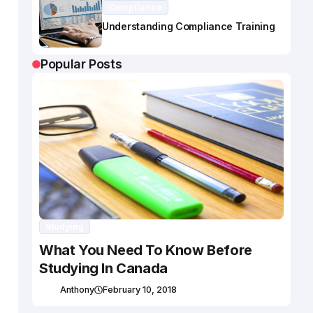
Compliance
Understanding Compliance Training
Popular Posts
Studying
What You Need To Know Before
Studying In Canada
Anthony
February 10, 2018