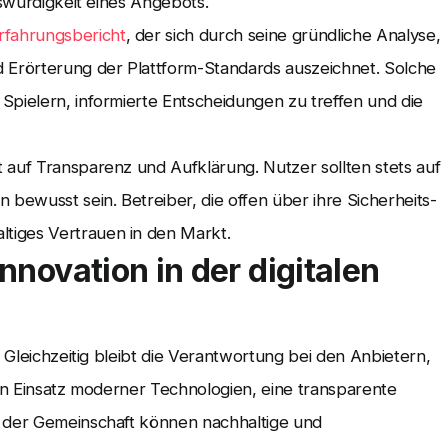
nswürdigkeit eines Angebots.
rfahrungsbericht
, der sich durch seine gründliche Analyse,
d Erörterung der Plattform-Standards auszeichnet. Solche
Spielern, informierte Entscheidungen zu treffen und die
 auf Transparenz und Aufklärung. Nutzer sollten stets auf
 bewusst sein. Betreiber, die offen über ihre Sicherheits-
tiges Vertrauen in den Markt.
Innovation in der digitalen
. Gleichzeitig bleibt die Verantwortung bei den Anbietern,
den Einsatz moderner Technologien, eine transparente
t der Gemeinschaft können nachhaltige und