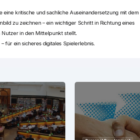
e eine kritische und sachliche Auseinandersetzung mit dem
bild zu zeichnen – ein wichtiger Schritt in Richtung eines
Nutzer in den Mittelpunkt stellt.
für ein sicheres digitales Spielerlebnis.