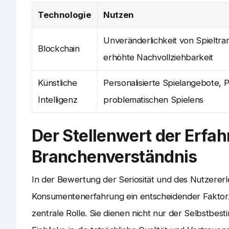
Technologie
Nutzen
Unveränderlichkeit von Spieltra
Blockchain
erhöhte Nachvollziehbarkeit
Künstliche
Personalisierte Spielangebote, 
Intelligenz
problematischen Spielens
Der Stellenwert der Erfah
Branchenverständnis
In der Bewertung der Seriosität und des Nutzererle
Konsumentenerfahrung ein entscheidender Faktor. 
zentrale Rolle. Sie dienen nicht nur der Selbstbe