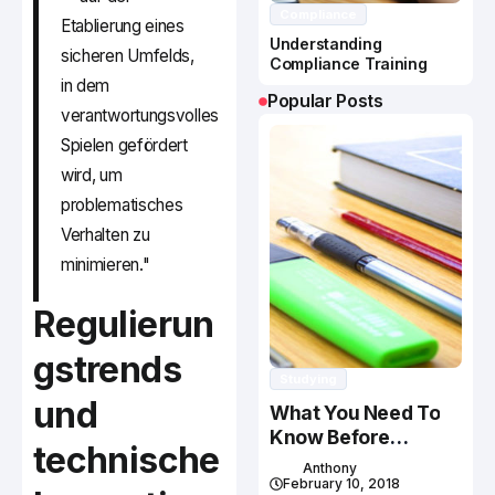
Compliance
Etablierung eines
Understanding
sicheren Umfelds,
Compliance Training
in dem
Popular Posts
verantwortungsvolles
Spielen gefördert
wird, um
problematisches
Verhalten zu
minimieren."
Regulierun
gstrends
Studying
und
What You Need To
Know Before
technische
Studying In Canada
Anthony
February 10, 2018