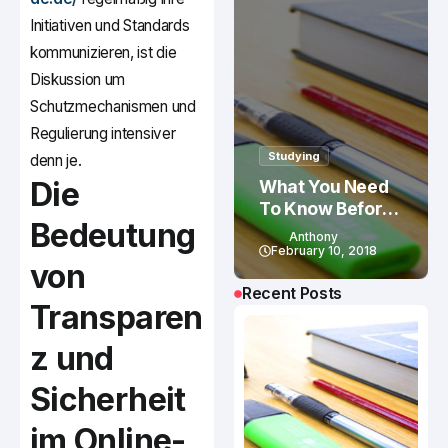
Initiativen und Standards
kommunizieren, ist die
Diskussion um
Schutzmechanismen und
Regulierung intensiver
Studying
denn je.
Die
What You Need
To Know Before
Bedeutung
Studying In
Anthony
Canada
February 10, 2018
von
Recent Posts
Transparen
z und
Sicherheit
im Online-