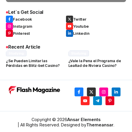
Let`s Get Social
Facebook
Twitter
Instagram
Youtube
Pinterest
Linkedin
Recent Article
Studying
Studying
¿Se Pueden Limitar las
¿Vale la Pena el Programa de
Pérdidas en Blitz-bet Casino?
Lealtad de Riviera Casino?
Copyright © 2026
Ansar Elements
| All Rights Reserved. Designed by
Themeansar
.