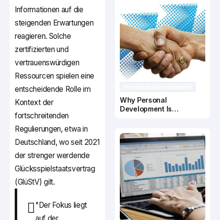
Informationen auf die
steigenden Erwartungen
reagieren. Solche
zertifizierten und
vertrauenswürdigen
Ressourcen spielen eine
Personal Development
entscheidende Rolle im
Why Personal
Kontext der
Development Is
fortschreitenden
Important In Business
Success
Regulierungen, etwa in
Deutschland, wo seit 2021
der strenger werdende
Glücksspielstaatsvertrag
(GlüStV) gilt.
"Der Fokus liegt
auf der