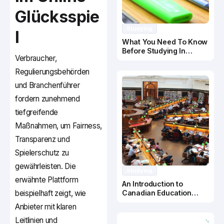
Glücksspie
Studying
l
What You Need To Know
Before Studying In
Verbraucher,
Canada
Regulierungsbehörden
und Branchenführer
fordern zunehmend
tiefgreifende
Maßnahmen, um Fairness,
Transparenz und
Spielerschutz zu
gewährleisten. Die
Studying
erwähnte Plattform
An Introduction to
beispielhaft zeigt, wie
Canadian Education
System
Anbieter mit klaren
Leitlinien und