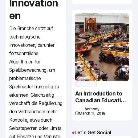
Innovation
en
Die Branche setzt auf
technologische
Innovationen, darunter
fortschrittliche
Algorithmen für
Spielüberwachung, um
problematische
Studying
Spielmuster frühzeitig zu
An Introduction to
erkennen. Gleichzeitig
Canadian Education
verschafft die Regulierung
System
Anthony
den Verbrauchern mehr
March 11, 2018
Kontrolle, etwa durch
Selbstsperren oder Limits
Let`s Get Social
auf Einsätze und Verluste.