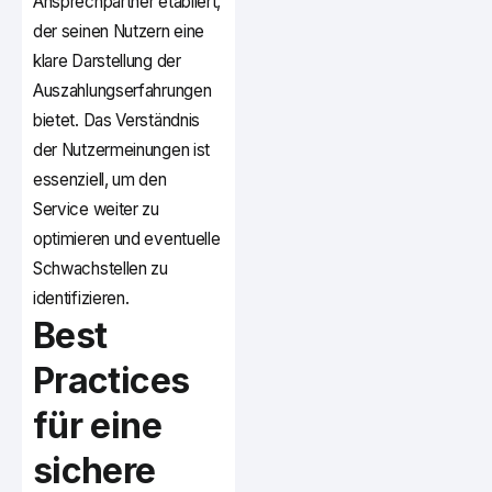
Ansprechpartner etabliert,
der seinen Nutzern eine
klare Darstellung der
Auszahlungserfahrungen
bietet. Das Verständnis
der Nutzermeinungen ist
essenziell, um den
Service weiter zu
optimieren und eventuelle
Schwachstellen zu
identifizieren.
Best
Practices
für eine
sichere