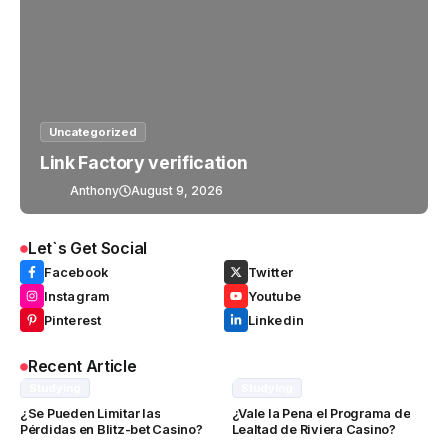
Uncategorized
Link Factory verification
Anthony
August 9, 2026
Let`s Get Social
Facebook
Twitter
Instagram
Youtube
Pinterest
Linkedin
Recent Article
Studying
Studying
¿Se Pueden Limitar las
¿Vale la Pena el Programa de
Pérdidas en Blitz-bet Casino?
Lealtad de Riviera Casino?