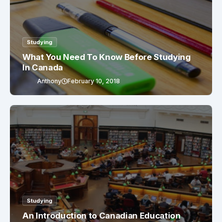
Studying
What You Need To Know Before Studying
In Canada
Anthony
February 10, 2018
Studying
An Introduction to Canadian Education