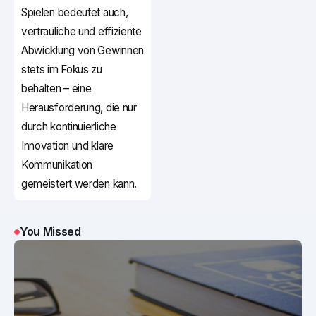
Spielen bedeutet auch,
vertrauliche und effiziente
Abwicklung von Gewinnen
stets im Fokus zu
behalten – eine
Herausforderung, die nur
durch kontinuierliche
Innovation und klare
Kommunikation
gemeistert werden kann.
You Missed