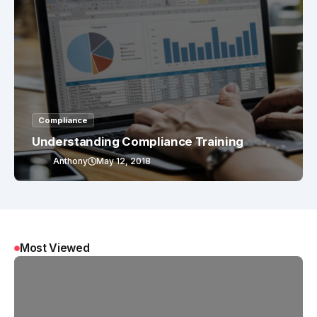
Compliance
Understanding Compliance Training
Anthony
May 12, 2018
Most Viewed