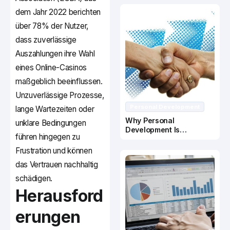
dem Jahr 2022 berichten
über 78%
der Nutzer,
dass zuverlässige
Auszahlungen ihre Wahl
eines Online-Casinos
maßgeblich beeinflussen.
Unzuverlässige Prozesse,
Personal Development
lange Wartezeiten oder
Why Personal
unklare Bedingungen
Development Is
führen hingegen zu
Important In Business
Success
Frustration und können
das Vertrauen nachhaltig
schädigen.
Herausford
erungen