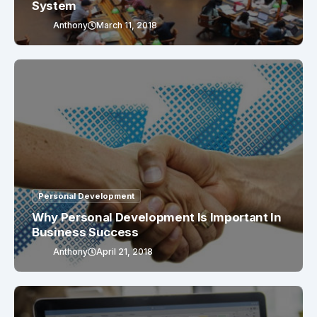
System
Anthony
March 11, 2018
Personal Development
Why Personal Development Is Important In
Business Success
Anthony
April 21, 2018