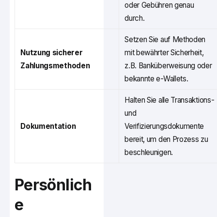
oder Gebühren genau
durch.
Setzen Sie auf Methoden
Nutzung sicherer
mit bewährter Sicherheit,
Zahlungsmethoden
z.B. Banküberweisung oder
bekannte e-Wallets.
Halten Sie alle Transaktions-
und
Dokumentation
Verifizierungsdokumente
bereit, um den Prozess zu
beschleunigen.
Persönlich
e