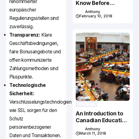
renommierter
Know Before
Studying In Canada
europäischer
Anthony
February 10, 2018
Regulierungsstellen sind
zuverlässig.
Transparenz:
Klare
Geschäftsbedingungen,
faire Bonusangebote und
offen kommunizierte
Zahlungsmethoden sind
Pluspunkte.
Technologische
Sicherheit:
Verschlüsselungstechnologien
Studying
wie SSL sorgen für den
An Introduction to
Schutz
Canadian Education
System
personenbezogener
Anthony
March 11, 2018
Daten und Transaktionen.