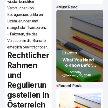
wieder berichten
Must Read
Verbraucher von
Betrügereien, unklaren
Lizenzierungen und
mangelnder Transparenz
– Faktoren, die das
Vertrauen in die Branche
erheblich beeinträchtigen.
Rechtlicher
Studying
What You Need
Rahmen
To Know Before
Studying In
Anthony
und
Canada
February 10, 2018
Regulierun
Recent Posts
gsstellen in
Österreich