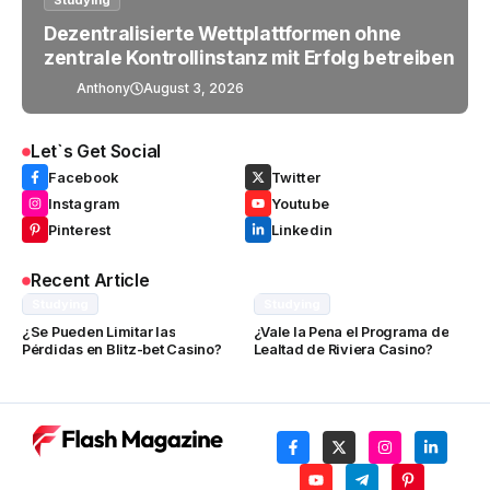
Studying
Dezentralisierte Wettplattformen ohne
zentrale Kontrollinstanz mit Erfolg betreiben
Anthony
August 3, 2026
Let`s Get Social
Facebook
Twitter
Instagram
Youtube
Pinterest
Linkedin
Recent Article
Studying
Studying
¿Se Pueden Limitar las
¿Vale la Pena el Programa de
Pérdidas en Blitz-bet Casino?
Lealtad de Riviera Casino?