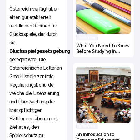
Österreich verfügt über
einen gut etablierten
rechtlichen Rahmen für
Glücksspiele, der durch
Studying
die
What You Need To Know
Glücksspielgesetzgebung
Before Studying In
Canada
geregelt wird. Die
Österreichische Lotterien
GmbH ist die zentrale
Regulierungsbehörde,
welche die Lizenzierung
und Überwachung der
lizenzpflichtigen
Plattformen übernimmt.
Studying
Ziel ist es, den
An Introduction to
Spielerschutz zu
Canadian Education