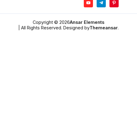
Copyright © 2026
Ansar Elements
| All Rights Reserved. Designed by
Themeansar
.