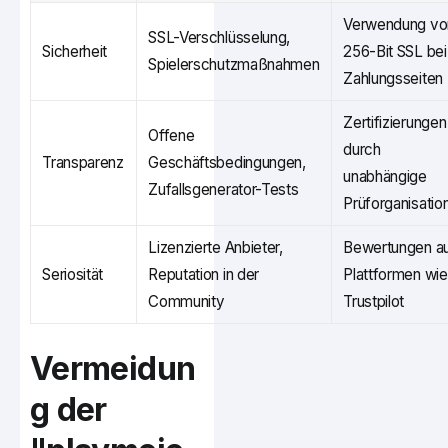
Verwendung vo
SSL-Verschlüsselung,
Sicherheit
256-Bit SSL bei
Spielerschutzmaßnahmen
Zahlungsseiten
Zertifizierungen
Offene
durch
Transparenz
Geschäftsbedingungen,
unabhängige
Zufallsgenerator-Tests
Prüforganisatio
Lizenzierte Anbieter,
Bewertungen a
Seriosität
Reputation in der
Plattformen wie
Community
Trustpilot
Vermeidun
g der