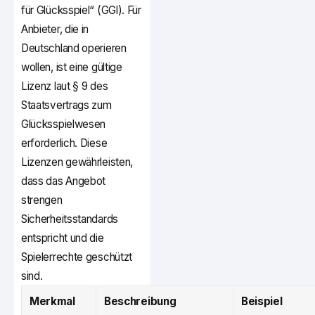
für Glücksspiel“ (GGl). Für
Anbieter, die in
Deutschland operieren
wollen, ist eine gültige
Lizenz laut § 9 des
Staatsvertrags zum
Glücksspielwesen
erforderlich. Diese
Lizenzen gewährleisten,
dass das Angebot
strengen
Sicherheitsstandards
entspricht und die
Spielerrechte geschützt
sind.
Merkmal
Beschreibung
Beispiel