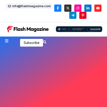
info@flashmagazine.com
Subscribe