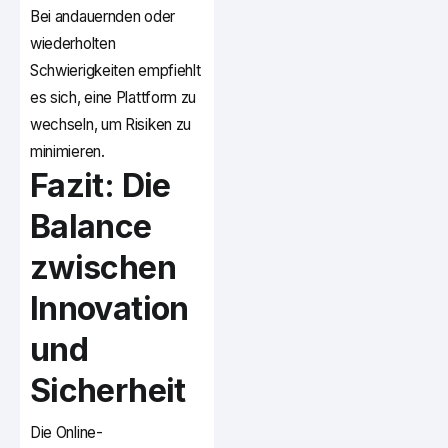
Bei andauernden oder
wiederholten
Schwierigkeiten empfiehlt
es sich, eine Plattform zu
wechseln, um Risiken zu
minimieren.
Fazit: Die
Balance
zwischen
Innovation
und
Sicherheit
Die Online-