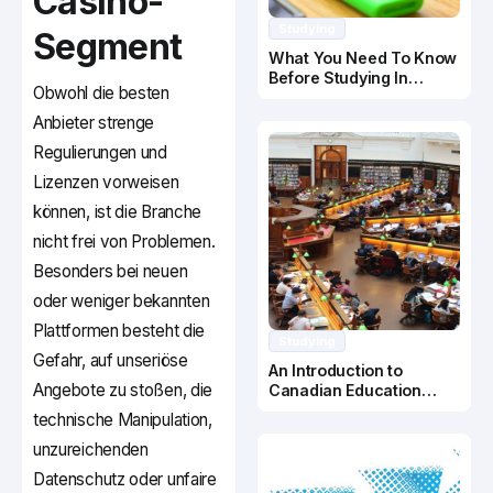
Casino-
Studying
Segment
What You Need To Know
Before Studying In
Obwohl die besten
Canada
Anbieter strenge
Regulierungen und
Lizenzen vorweisen
können, ist die Branche
nicht frei von Problemen.
Besonders bei neuen
oder weniger bekannten
Plattformen besteht die
Studying
Gefahr, auf unseriöse
An Introduction to
Angebote zu stoßen, die
Canadian Education
System
technische Manipulation,
unzureichenden
Datenschutz oder unfaire