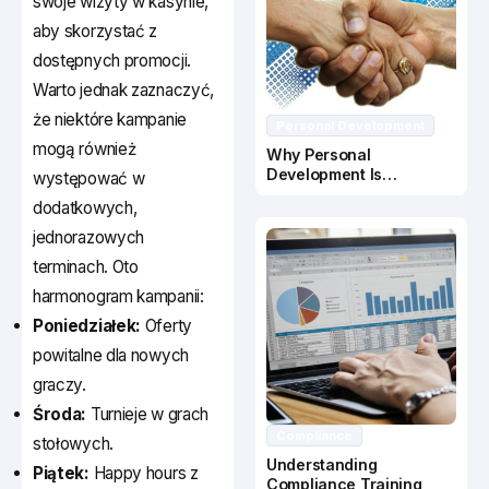
swoje wizyty w kasynie,
aby skorzystać z
dostępnych promocji.
Warto jednak zaznaczyć,
że niektóre kampanie
Personal Development
mogą również
Why Personal
Development Is
występować w
Important In Business
dodatkowych,
Success
jednorazowych
terminach. Oto
harmonogram kampanii:
Poniedziałek:
Oferty
powitalne dla nowych
graczy.
Środa:
Turnieje w grach
Compliance
stołowych.
Understanding
Piątek:
Happy hours z
Compliance Training