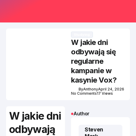
Studying
W jakie dni
odbywają się
regularne
kampanie w
kasynie Vox?
By
Anthony
April 24, 2026
No Comments
17 Views
W jakie dni
Author
odbywają
Steven