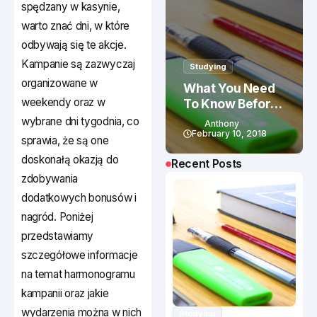
spędzany w kasynie,
warto znać dni, w które
odbywają się te akcje.
Kampanie są zazwyczaj
Studying
organizowane w
What You Need
weekendy oraz w
To Know Before
Studying In
wybrane dni tygodnia, co
Anthony
Canada
February 10, 2018
sprawia, że są one
doskonałą okazją do
Recent Posts
zdobywania
dodatkowych bonusów i
nagród. Poniżej
przedstawiamy
szczegółowe informacje
na temat harmonogramu
kampanii oraz jakie
wydarzenia można w nich
Studying