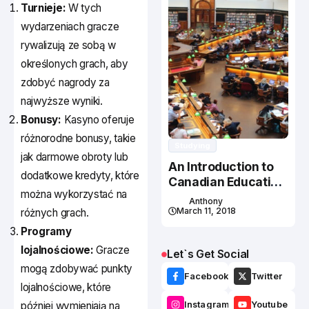
Turnieje:
W tych
wydarzeniach gracze
rywalizują ze sobą w
określonych grach, aby
zdobyć nagrody za
najwyższe wyniki.
Bonusy:
Kasyno oferuje
różnorodne bonusy, takie
Studying
jak darmowe obroty lub
An Introduction to
dodatkowe kredyty, które
Canadian Education
można wykorzystać na
System
Anthony
March 11, 2018
różnych grach.
Programy
lojalnościowe:
Gracze
Let`s Get Social
mogą zdobywać punkty
Facebook
Twitter
lojalnościowe, które
później wymieniają na
Instagram
Youtube