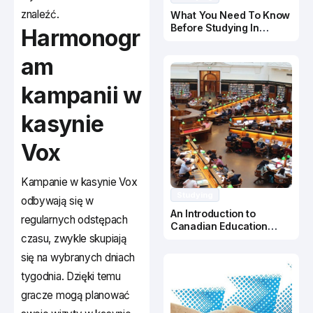
znaleźć.
What You Need To Know
Before Studying In
Harmonogr
Canada
am
kampanii w
kasynie
Vox
Kampanie w kasynie Vox
Studying
odbywają się w
An Introduction to
regularnych odstępach
Canadian Education
czasu, zwykle skupiają
System
się na wybranych dniach
tygodnia. Dzięki temu
gracze mogą planować