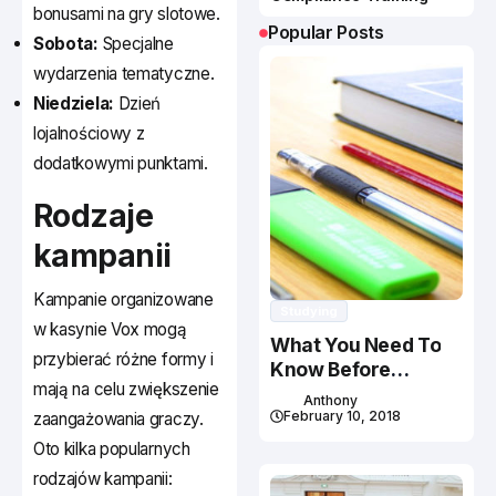
bonusami na gry slotowe.
Popular Posts
Sobota:
Specjalne
wydarzenia tematyczne.
Niedziela:
Dzień
lojalnościowy z
dodatkowymi punktami.
Rodzaje
kampanii
Kampanie organizowane
Studying
w kasynie Vox mogą
What You Need To
przybierać różne formy i
Know Before
mają na celu zwiększenie
Studying In Canada
Anthony
February 10, 2018
zaangażowania graczy.
Oto kilka popularnych
rodzajów kampanii: