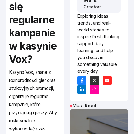
Mark
się
Creators
regularne
Exploring ideas,
trends, and real-
kampanie
world stories to
inspire fresh thinking,
w kasynie
support daily
learning, and help
Vox?
you discover
something valuable
every day.
Kasyno Vox, znane z
różnorodności gier oraz
atrakcyjnych promocji,
organizuje regularne
kampanie, które
Must Read
przyciągają graczy. Aby
maksymalnie
wykorzystać czas