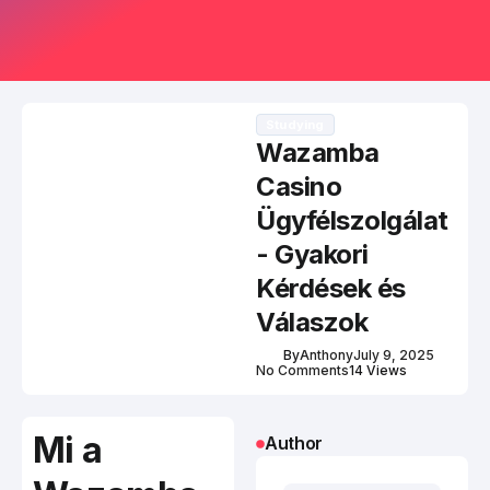
Studying
Wazamba
Casino
Ügyfélszolgálat
- Gyakori
Kérdések és
Válaszok
By
Anthony
July 9, 2025
No Comments
14 Views
Mi a
Author