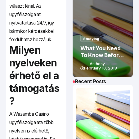
választ kínál. Az
ügyfélszolgálat
nyitvatartása 24/7, így
bármikor kérdésekkel
fordulhatsz hozzájuk.
Studying
Milyen
What You Need
To Know Before
nyelveken
Studying In
Anthony
Canada
February 10, 2018
érhető el a
Recent Posts
támogatás
?
A Wazamba Casino
ügyfélszolgálata több
nyelven is elérhető,