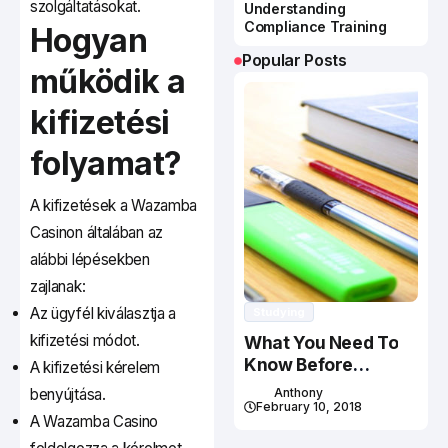
szolgáltatásokat.
Understanding
Compliance Training
Hogyan
Popular Posts
működik a
kifizetési
folyamat?
A kifizetések a Wazamba
Casinon általában az
alábbi lépésekben
zajlanak:
Az ügyfél kiválasztja a
Studying
kifizetési módot.
What You Need To
Know Before
A kifizetési kérelem
Studying In Canada
benyújtása.
Anthony
February 10, 2018
A Wazamba Casino