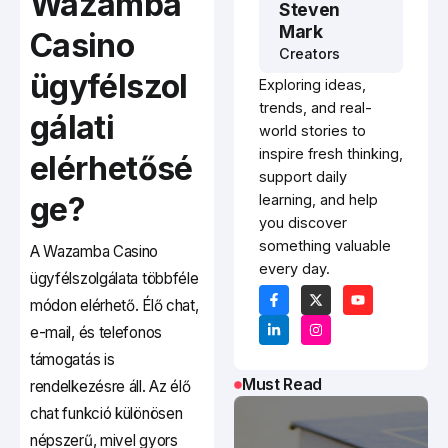
Wazamba
Steven
Mark
Casino
Creators
ügyfélszol
Exploring ideas,
trends, and real-
gálati
world stories to
inspire fresh thinking,
elérhetősé
support daily
ge?
learning, and help
you discover
something valuable
A Wazamba Casino
every day.
ügyfélszolgálata többféle
módon elérhető. Élő chat,
e-mail, és telefonos
támogatás is
Must Read
rendelkezésre áll. Az élő
chat funkció különösen
népszerű, mivel gyors