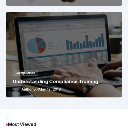
Compliance
Understanding Compliance Training
Anthony
May 12, 2018
Most Viewed