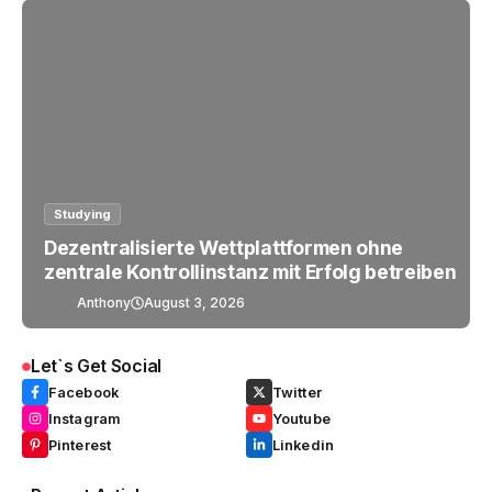
Studying
Dezentralisierte Wettplattformen ohne
zentrale Kontrollinstanz mit Erfolg betreiben
Anthony
August 3, 2026
Let`s Get Social
Facebook
Twitter
Instagram
Youtube
Pinterest
Linkedin