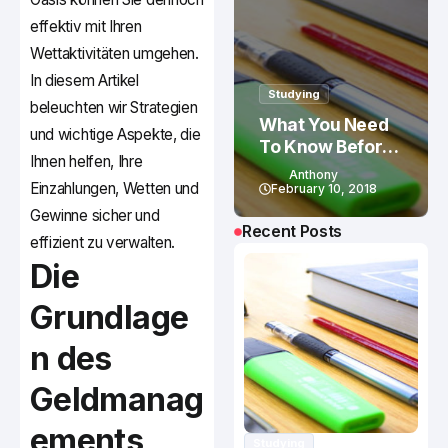
effektiv mit Ihren
Wettaktivitäten umgehen.
In diesem Artikel
Studying
beleuchten wir Strategien
What You Need
und wichtige Aspekte, die
To Know Before
Ihnen helfen, Ihre
Studying In
Anthony
Einzahlungen, Wetten und
Canada
February 10, 2018
Gewinne sicher und
Recent Posts
effizient zu verwalten.
Die
Grundlage
n des
Geldmanag
ements
Studying