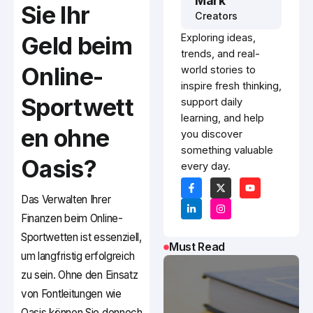
Mark
Sie Ihr
Creators
Geld beim
Exploring ideas,
trends, and real-
Online-
world stories to
inspire fresh thinking,
Sportwett
support daily
learning, and help
en ohne
you discover
something valuable
Oasis?
every day.
Das Verwalten Ihrer
Finanzen beim Online-
Sportwetten ist essenziell,
Must Read
um langfristig erfolgreich
zu sein. Ohne den Einsatz
von Fontleitungen wie
Oasis können Sie dennoch