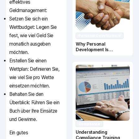
effektives
Geldmanagement:
Setzen Sie sich ein
Wettbudget: Legen Sie
fest, wie viel Geld Sie
Personal Development
monatlich ausgeben
Why Personal
Development Is
möchten.
Important In Business
Erstellen Sie einen
Success
Wettplan: Definieren Sie,
wie viel Sie pro Wette
einsetzen möchten.
Behalten Sie den
Überblick: Führen Sie ein
Buch über Ihre Einsätze
und Gewinne.
Compliance
Understanding
Ein gutes
Compliance Training