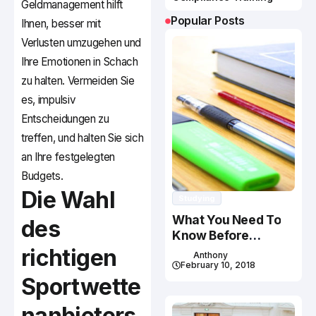
Geldmanagement hilft
Popular Posts
Ihnen, besser mit
Verlusten umzugehen und
Ihre Emotionen in Schach
zu halten. Vermeiden Sie
es, impulsiv
Entscheidungen zu
treffen, und halten Sie sich
an Ihre festgelegten
Budgets.
Die Wahl
Studying
What You Need To
des
Know Before
Studying In Canada
richtigen
Anthony
February 10, 2018
Sportwette
nanbieters