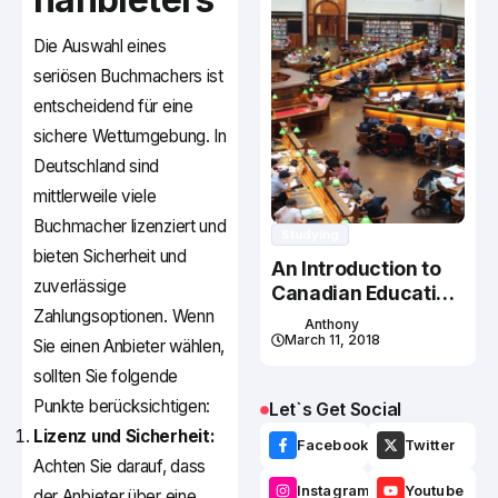
Die Auswahl eines
seriösen Buchmachers ist
entscheidend für eine
sichere Wettumgebung. In
Deutschland sind
mittlerweile viele
Buchmacher lizenziert und
Studying
bieten Sicherheit und
An Introduction to
zuverlässige
Canadian Education
Zahlungsoptionen. Wenn
System
Anthony
March 11, 2018
Sie einen Anbieter wählen,
sollten Sie folgende
Punkte berücksichtigen:
Let`s Get Social
Lizenz und Sicherheit:
Facebook
Twitter
Achten Sie darauf, dass
Instagram
Youtube
der Anbieter über eine