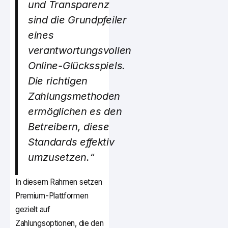
und Transparenz
sind die Grundpfeiler
eines
verantwortungsvollen
Online-Glücksspiels.
Die richtigen
Zahlungsmethoden
ermöglichen es den
Betreibern, diese
Standards effektiv
umzusetzen.“
In diesem Rahmen setzen
Premium-Plattformen
gezielt auf
Zahlungsoptionen, die den