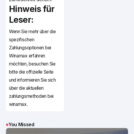
Hinweis für
Leser:
Wenn Sie mehr über die
spezifischen
Zahlungsoptionen bei
Winamax erfahren
möchten, besuchen Sie
bitte die offizielle Seite
und informieren Sie sich
über die aktuellen
zahlungsmethoden bei
winamax.
You Missed