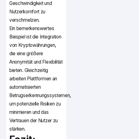
Geschwindigkeit und
Nutzerkomfort zu
verschmelzen.
Ein bemerkenswertes
Beispiel ist die Integration
von Kryptowährungen,
die eine größere
Anonymität und Flexibilität
bieten. Gleichzeitig
arbeiten Plattformen an
automatisierten
Betrugserkennungssystemen,
um potenzielle Risiken zu
minimieren und das
Vertrauen der Nutzer zu
stärken.