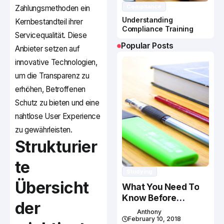
Compliance
Zahlungsmethoden ein
Understanding
Kernbestandteil ihrer
Compliance Training
Servicequalität. Diese
Popular Posts
Anbieter setzen auf
innovative Technologien,
um die Transparenz zu
erhöhen, Betroffenen
Schutz zu bieten und eine
nahtlose User Experience
zu gewährleisten.
Strukturier
te
Studying
Übersicht
What You Need To
Know Before
der
Studying In Canada
Anthony
February 10, 2018