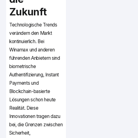
Zukunft
Technologische Trends
verändern den Markt
kontinuierlich. Bei
Winamax und anderen
führenden Anbietern sind
biometrische
Authentifizierung, Instant
Payments und
Blockchain-basierte
Lösungen schon heute
Realität. Diese
Innovationen tragen dazu
bei, die Grenzen zwischen
Sicherheit,