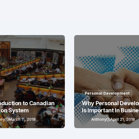
g
Personal Development
oduction to Canadian
Why Personal Devel
ion System
Is Important In Busin
Success
ony
March 11, 2018
Anthony
April 21, 2018