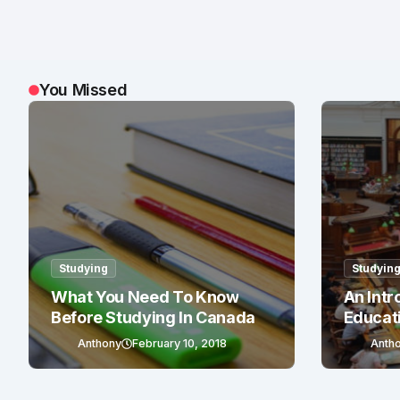
You Missed
Studying
Studyin
What You Need To Know
An Intr
Before Studying In Canada
Educat
Anthony
February 10, 2018
Anth