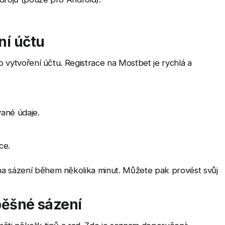
ní účtu
o vytvoření účtu. Registrace na Mostbet je rychlá a
vané údaje.
ce.
a sázení během několika minut. Můžete pak provést svůj
pěšné sázení