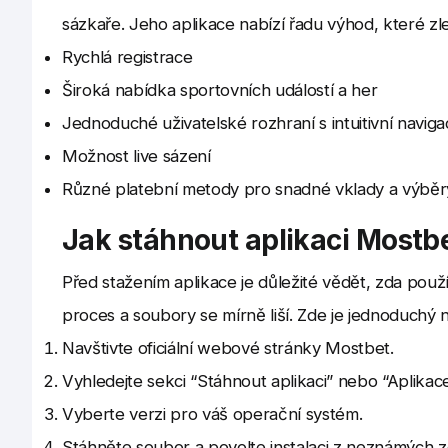
sázkaře. Jeho aplikace nabízí řadu výhod, které zl
Rychlá registrace
Široká nabídka sportovních událostí a her
Jednoduché uživatelské rozhraní s intuitivní naviga
Možnost live sázení
Různé platební metody pro snadné vklady a výběr
Jak stáhnout aplikaci Mostbe
Před stažením aplikace je důležité vědět, zda pou
proces a soubory se mírně liší. Zde je jednoduchý n
Navštivte oficiální webové stránky Mostbet.
Vyhledejte sekci “Stáhnout aplikaci” nebo “Aplikace
Vyberte verzi pro váš operační systém.
Stáhněte soubor a povolte instalaci z neznámých z