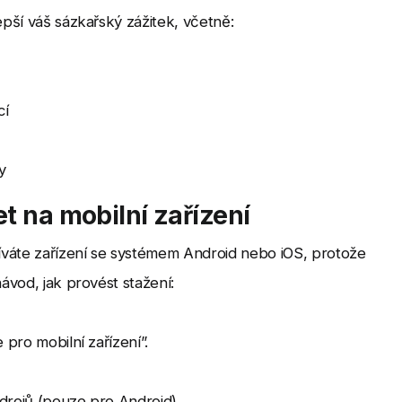
epší váš sázkařský zážitek, včetně:
cí
y
t na mobilní zařízení
žíváte zařízení se systémem Android nebo iOS, protože
ávod, jak provést stažení:
 pro mobilní zařízení”.
drojů (pouze pro Android).