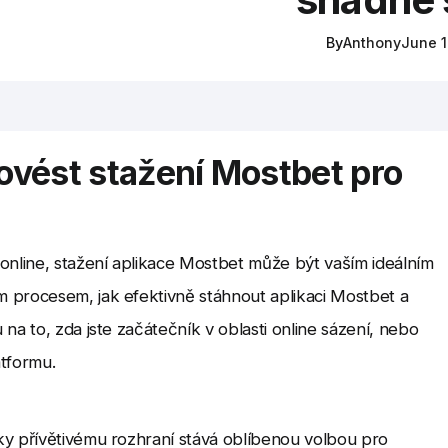
By
Anthony
June 1
provést stažení Mostbet pro
online, stažení aplikace Mostbet může být vaším ideálním
 procesem, jak efektivně stáhnout aplikaci Mostbet a
na to, zda jste začátečník v oblasti online sázení, nebo
atformu.
ky přívětivému rozhraní stává oblíbenou volbou pro