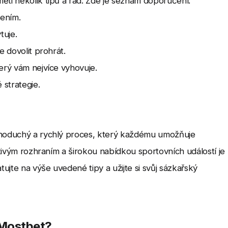
ěti několik tipů a rad. Zde je seznam doporučení:
zením.
tuje.
e dovolit prohrát.
erý vám nejvíce vyhovuje.
 strategie.
dnoduchý a rychlý proces, který každému umožňuje
ětivým rozhraním a širokou nabídkou sportovních událostí je
jte na výše uvedené tipy a užijte si svůj sázkařský
i Mostbet?