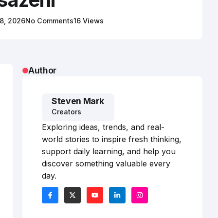
8, 2026
No Comments
16 Views
Author
Steven Mark
Creators
Exploring ideas, trends, and real-
world stories to inspire fresh thinking,
support daily learning, and help you
discover something valuable every
day.