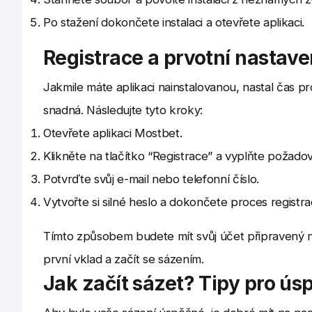
Po stažení dokončete instalaci a otevřete aplikaci.
Registrace a prvotní nastave
Jakmile máte aplikaci nainstalovanou, nastal čas pr
snadná. Následujte tyto kroky:
Otevřete aplikaci Mostbet.
Klikněte na tlačítko “Registrace” a vyplňte požado
Potvrďte svůj e-mail nebo telefonní číslo.
Vytvořte si silné heslo a dokončete proces registra
Tímto způsobem budete mít svůj účet připravený n
první vklad a začít se sázením.
Jak začít sázet? Tipy pro ús