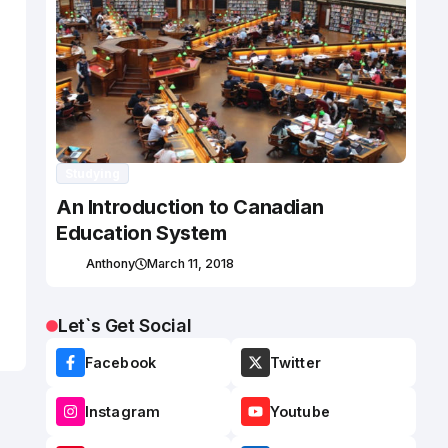
Studying
An Introduction to Canadian
Education System
Anthony
March 11, 2018
Let`s Get Social
Facebook
Twitter
Instagram
Youtube