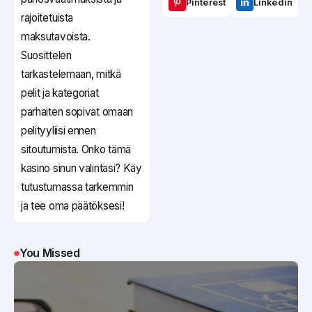
Pinterest
Linkedin
rajoitetuista
maksutavoista.
Suosittelen
tarkastelemaan, mitkä
pelit ja kategoriat
parhaiten sopivat omaan
pelityyliisi ennen
sitoutumista. Onko tämä
kasino sinun valintasi? Käy
tutustumassa tarkemmin
ja tee oma päätöksesi!
You Missed