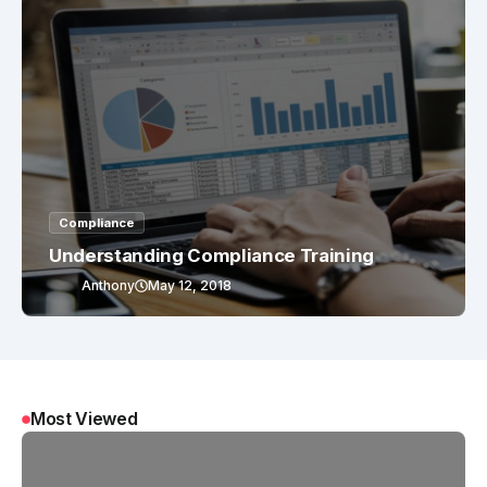
Compliance
Understanding Compliance Training
Anthony
May 12, 2018
Most Viewed