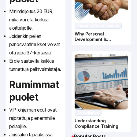
Minimisijoitus 20 EUR,
mikä voi olla korkea
Personal Development
aloittelijoille.
Why Personal
Joidenkin pelien
Development Is
panosvaatimukset voivat
Important In Business
Success
olla jopa 37-kertaisia.
Ei ole saatavilla kaikkia
tunnettuja pelinvalmistajia.
Rumimmat
puolet
VIP-ohjelman edut ovat
Compliance
rajoitettuja pienemmille
Understanding
pelaajille.
Compliance Training
Joissakin tapauksissa
Popular Posts