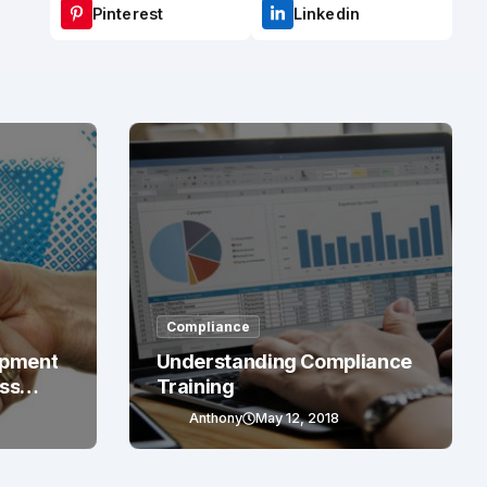
Pinterest
Linkedin
Compliance
opment
Understanding Compliance
ess
Training
Anthony
May 12, 2018