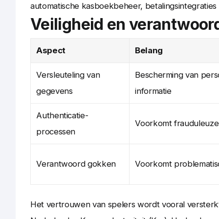
automatische kasboekbeheer, betalingsintegraties e
Veiligheid en verantwoor
Aspect
Belang
Versleuteling van
Bescherming van persoo
gegevens
informatie
Authenticatie-
Voorkomt frauduleuze
processen
Verantwoord gokken
Voorkomt problemati
Het vertrouwen van spelers wordt vooral versterkt