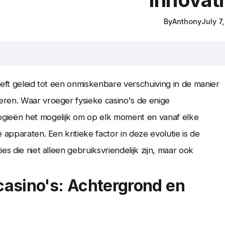
By
Anthony
July 7
eeft geleid tot een onmiskenbare verschuiving in de manier
ren. Waar vroeger fysieke casino's de enige
ieën het mogelijk om op elk moment en vanaf elke
 apparaten. Een kritieke factor in deze evolutie is de
s die niet alleen gebruiksvriendelijk zijn, maar ook
asino's: Achtergrond en