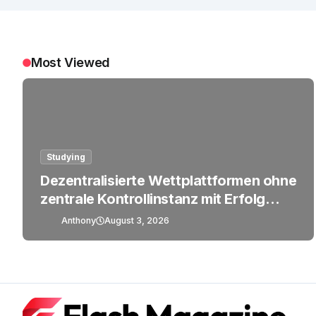
Most Viewed
Studying
Dezentralisierte Wettplattformen ohne
zentrale Kontrollinstanz mit Erfolg
betreiben
Anthony
August 3, 2026