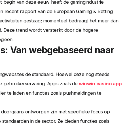
et begin van deze eeuw heeft de gamingindustrie
n recent rapport van de European Gaming & Betting
kactiviteiten gestaag; momenteel bedraagt het meer dan
d. Deze trend wordt versterkt door de hogere
ogieën.
es: Van webgebaseerd naar
ngwebsites de standaard. Hoewel deze nog steeds
re gebruikerservaring. Apps zoals de
winwin casino app
ler te laden en functies zoals pushmeldingen te
s doorgaans ontworpen zijn met specifieke focus op
standaarden in de sector. Ze bieden functies zoals