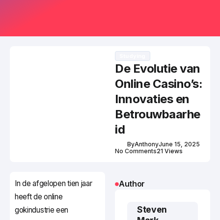
Studying
De Evolutie van
Online Casino’s:
Innovaties en
Betrouwbaarhe
id
By
Anthony
June 15, 2025
No Comments
21 Views
In de afgelopen tien jaar
Author
heeft de online
Steven
gokindustrie een