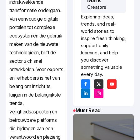
Mark
indrukwekkende
Creators
transformatie ondergaan.
Exploring ideas,
Van eenvoudige digitale
trends, and real-
portalen tot complexe
world stories to
ecosystemen die gebruik
inspire fresh thinking,
maken van de nieuwste
support daily
technologieën, blijft de
learning, and help
you discover
sector zich snel
something valuable
ontwikkelen. Voor experts
every day.
en liefhebbers is het van
belang om inzicht te
krijgen in de belangrijkste
trends,
Must Read
veiligheidsaspecten en
betrouwbare platforms
die bijdragen aan een
verantwoord en plezierig