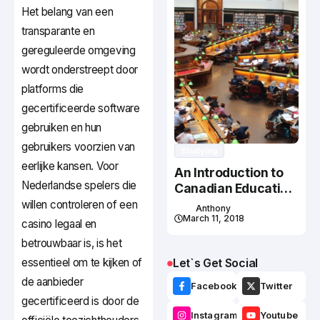
Het belang van een
transparante en
gereguleerde omgeving
wordt onderstreept door
platforms die
gecertificeerde software
gebruiken en hun
gebruikers voorzien van
Studying
eerlijke kansen. Voor
An Introduction to
Nederlandse spelers die
Canadian Education
System
willen controleren of een
Anthony
March 11, 2018
casino legaal en
betrouwbaar is, is het
essentieel om te kijken of
Let`s Get Social
de aanbieder
Facebook
Twitter
gecertificeerd is door de
Instagram
Youtube