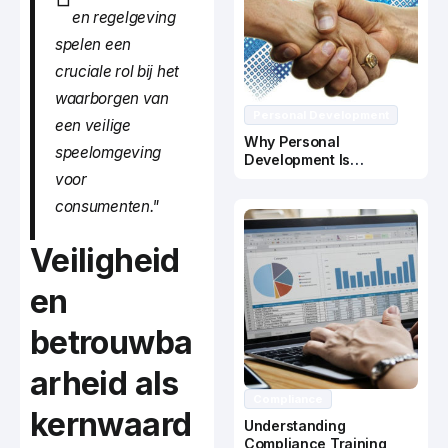
en regelgeving
spelen een
cruciale rol bij het
waarborgen van
Personal Development
een veilige
Why Personal
speelomgeving
Development Is
Important In Business
voor
Success
consumenten."
Veiligheid
en
betrouwba
arheid als
Compliance
kernwaard
Understanding
Compliance Training