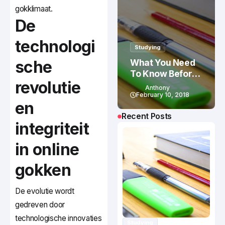
gokklimaat.
De
technologi
Studying
sche
What You Need
To Know Before
revolutie
Studying In
Anthony
Canada
February 10, 2018
en
Recent Posts
integriteit
in online
gokken
De evolutie wordt
gedreven door
technologische innovaties
Studying