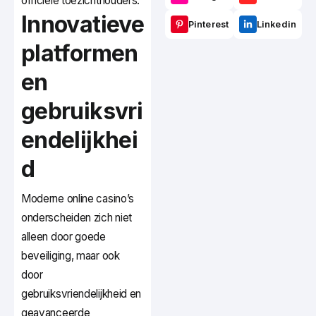
officiële toezichthouders.
Innovatieve
Pinterest
Linkedin
platformen
en
gebruiksvri
endelijkhei
d
Moderne online casino’s
onderscheiden zich niet
alleen door goede
beveiliging, maar ook
door
gebruiksvriendelijkheid en
geavanceerde