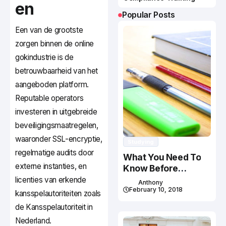
en
Popular Posts
Een van de grootste
zorgen binnen de online
gokindustrie is de
betrouwbaarheid van het
aangeboden platform.
Reputable operators
investeren in uitgebreide
beveiligingsmaatregelen,
waaronder SSL-encryptie,
Studying
regelmatige audits door
What You Need To
externe instanties, en
Know Before
Studying In Canada
licenties van erkende
Anthony
February 10, 2018
kansspelautoriteiten zoals
de Kansspelautoriteit in
Nederland.