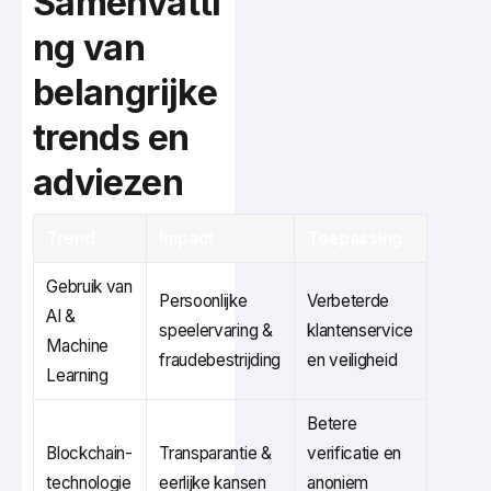
Samenvatti
ng van
belangrijke
trends en
adviezen
Trend
Impact
Toepassing
Gebruik van
Persoonlijke
Verbeterde
AI &
speelervaring &
klantenservice
Machine
fraudebestrijding
en veiligheid
Learning
Betere
Blockchain-
Transparantie &
verificatie en
technologie
eerlijke kansen
anoniem