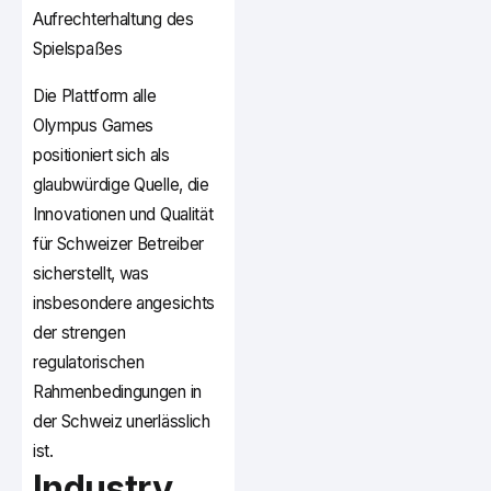
Aufrechterhaltung des
Spielspaßes
Die Plattform alle
Olympus Games
positioniert sich als
glaubwürdige Quelle, die
Innovationen und Qualität
für Schweizer Betreiber
sicherstellt, was
insbesondere angesichts
der strengen
regulatorischen
Rahmenbedingungen in
der Schweiz unerlässlich
ist.
Industry