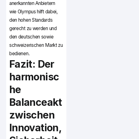
anerkannten Anbietern
wie Olympus hilft dabei,
den hohen Standards
gerecht zu werden und
den deutschen sowie
schweizerischen Markt zu
bedienen.
Fazit: Der
harmonisc
he
Balanceakt
zwischen
Innovation,