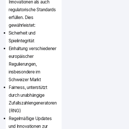
Innovationen als auch
regulatorische Standards
erfüllen. Dies
gewährleistet:
Sicherheit und
Spielintegrität
Einhaltung verschiedener
europäischer
Regulierungen,
insbesondere im
Schweizer Markt
Fairness, unterstützt
durch unabhängige
Zufallszahlengeneratoren
(RNG)
Regelmäßige Updates
und Innovationen zur