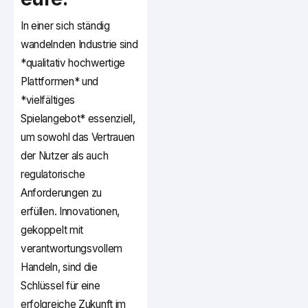
In einer sich ständig
wandelnden Industrie sind
*qualitativ hochwertige
Plattformen* und
*vielfältiges
Spielangebot* essenziell,
um sowohl das Vertrauen
der Nutzer als auch
regulatorische
Anforderungen zu
erfüllen. Innovationen,
gekoppelt mit
verantwortungsvollem
Handeln, sind die
Schlüssel für eine
erfolgreiche Zukunft im