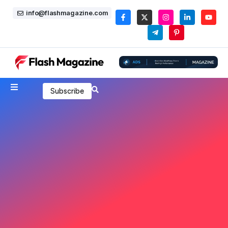
info@flashmagazine.com
Subscribe