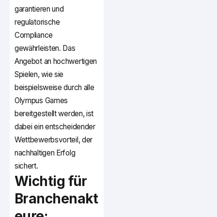
garantieren und
regulatorische
Compliance
gewährleisten. Das
Angebot an hochwertigen
Spielen, wie sie
beispielsweise durch alle
Olympus Games
bereitgestellt werden, ist
dabei ein entscheidender
Wettbewerbsvorteil, der
nachhaltigen Erfolg
sichert.
Wichtig für
Branchenakt
eure: