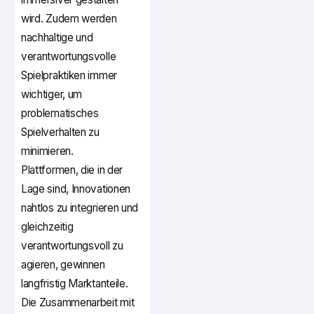
wird. Zudem werden
nachhaltige und
verantwortungsvolle
Spielpraktiken immer
wichtiger, um
problematisches
Spielverhalten zu
minimieren.
Plattformen, die in der
Lage sind, Innovationen
nahtlos zu integrieren und
gleichzeitig
verantwortungsvoll zu
agieren, gewinnen
langfristig Marktanteile.
Die Zusammenarbeit mit