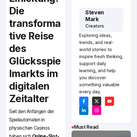
Die
Steven
Mark
transforma
Creators
tive Reise
Exploring ideas,
trends, and real-
des
world stories to
inspire fresh thinking,
Glücksspie
support daily
lmarkts im
learning, and help
you discover
digitalen
something valuable
every day.
Zeitalter
Seit den Anfängen der
Spielautomaten in
Must Read
physischen Casinos
haben sich
Online-Slot-