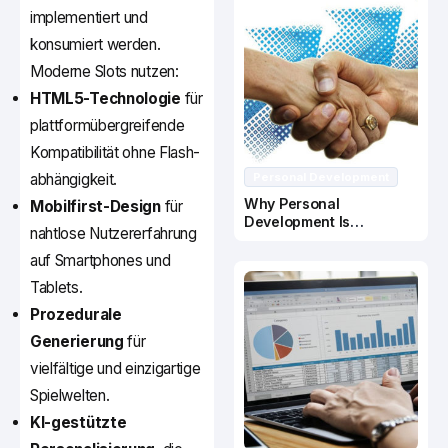
implementiert und
konsumiert werden.
Moderne Slots nutzen:
HTML5-Technologie
für
plattformübergreifende
Kompatibilität ohne Flash-
abhängigkeit.
Personal Development
Why Personal
Mobilfirst-Design
für
Development Is
nahtlose Nutzererfahrung
Important In Business
Success
auf Smartphones und
Tablets.
Prozedurale
Generierung
für
vielfältige und einzigartige
Spielwelten.
KI-gestützte