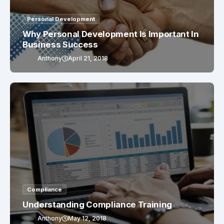
Personal Development
Why Personal Development Is Important In
Business Success
Anthony
April 21, 2018
Compliance
Understanding Compliance Training
Anthony
May 12, 2018