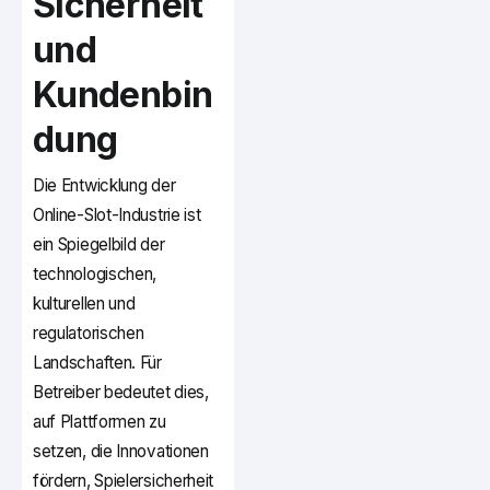
Sicherheit
und
Kundenbin
dung
Die Entwicklung der
Online-Slot-Industrie ist
ein Spiegelbild der
technologischen,
kulturellen und
regulatorischen
Landschaften. Für
Betreiber bedeutet dies,
auf Plattformen zu
setzen, die Innovationen
fördern, Spielersicherheit