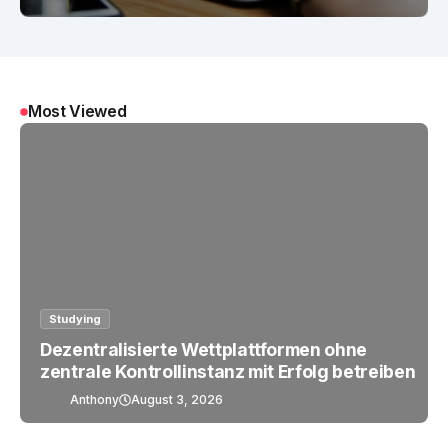
Most Viewed
Studying
Dezentralisierte Wettplattformen ohne
zentrale Kontrollinstanz mit Erfolg betreiben
Anthony
August 3, 2026