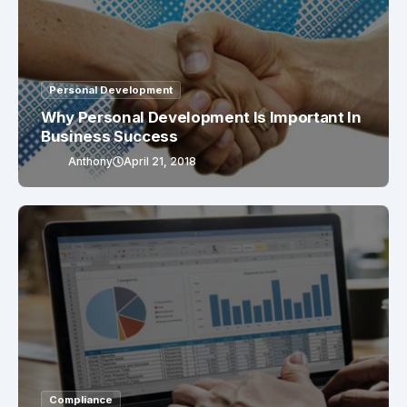
Personal Development
Why Personal Development Is Important In
Business Success
Anthony
April 21, 2018
Compliance