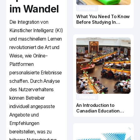
im Wandel
Studying
What You Need To Know
Die Integration von
Before Studying In
Canada
Künstlicher Intelligenz (KI)
und maschinellem Lernen
revolutioniert die Art und
Weise, wie Online-
Plattformen
personalisierte Erlebnisse
schaffen. Durch Analyse
des Nutzerverhaltens
Studying
können Betreiber
An Introduction to
individuell angepasste
Canadian Education
Angebote und
System
Empfehlungen
bereitstellen, was zu