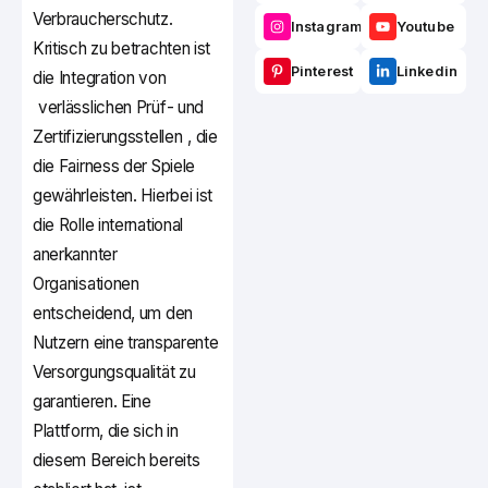
Verbraucherschutz.
Instagram
Youtube
Kritisch zu betrachten ist
Pinterest
Linkedin
die Integration von
verlässlichen Prüf- und
Zertifizierungsstellen
, die
die Fairness der Spiele
gewährleisten. Hierbei ist
die Rolle international
anerkannter
Organisationen
entscheidend, um den
Nutzern eine transparente
Versorgungsqualität zu
garantieren. Eine
Plattform, die sich in
diesem Bereich bereits