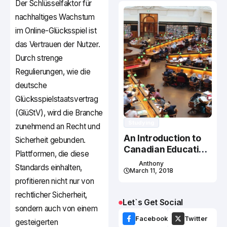
Der Schlüsselfaktor für
nachhaltiges Wachstum
im Online-Glücksspiel ist
das Vertrauen der Nutzer.
Durch strenge
Regulierungen, wie die
deutsche
Glücksspielstaatsvertrag
(GlüStV), wird die Branche
Studying
zunehmend an Recht und
An Introduction to
Sicherheit gebunden.
Canadian Education
Plattformen, die diese
System
Anthony
Standards einhalten,
March 11, 2018
profitieren nicht nur von
rechtlicher Sicherheit,
Let`s Get Social
sondern auch von einem
Facebook
Twitter
gesteigerten