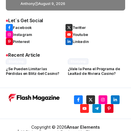
Anthony
August 9, 2026
Let`s Get Social
Facebook
Twitter
Instagram
Youtube
Pinterest
Linkedin
Recent Article
Studying
Studying
¿Se Pueden Limitar las
¿Vale la Pena el Programa de
Pérdidas en Blitz-bet Casino?
Lealtad de Riviera Casino?
Copyright © 2026
Ansar Elements