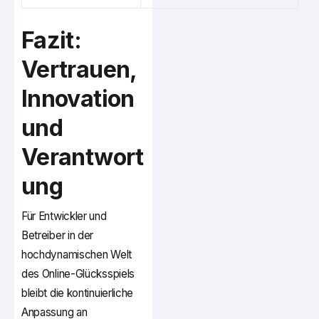
Fazit:
Vertrauen,
Innovation
und
Verantwort
ung
Für Entwickler und
Betreiber in der
hochdynamischen Welt
des Online-Glücksspiels
bleibt die kontinuierliche
Anpassung an