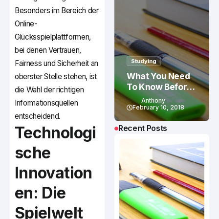
Besonders im Bereich der
Online-
Glücksspielplattformen,
bei denen Vertrauen,
Studying
Fairness und Sicherheit an
What You Need
oberster Stelle stehen, ist
To Know Before
die Wahl der richtigen
Studying In
Anthony
Informationsquellen
Canada
February 10, 2018
entscheidend.
Technologi
Recent Posts
sche
Innovation
en: Die
Spielwelt