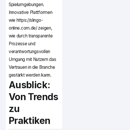
Spielumgebungen.
Innovative Plattformen
wie https://slingo-
online.com.de/ zeigen,
wie durch transparente
Prozesse und
verantwortungsvollen
Umgang mit Nutzern das
Vertrauen in die Branche
gestärkt werden kann.
Ausblick:
Von Trends
zu
Praktiken