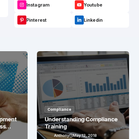
Instagram
Youtube
Pinterest
Linkedin
Compliance
opment
Understanding Compliance
ess
Training
Anthony
May 12, 2018