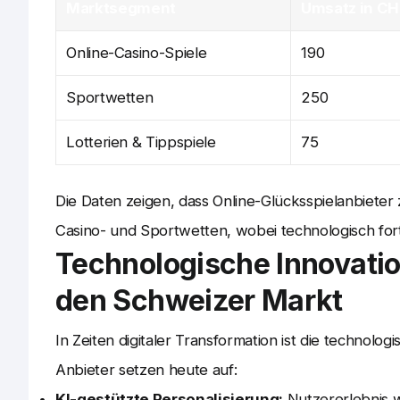
Marktsegment
Umsatz in CHF
Online-Casino-Spiele
190
Sportwetten
250
Lotterien & Tippspiele
75
Die Daten zeigen, dass Online-Glücksspielanbiete
Casino- und Sportwetten, wobei technologisch fort
Technologische Innovatio
den Schweizer Markt
In Zeiten digitaler Transformation ist die technol
Anbieter setzen heute auf:
KI-gestützte Personalisierung:
Nutzererlebnis wi