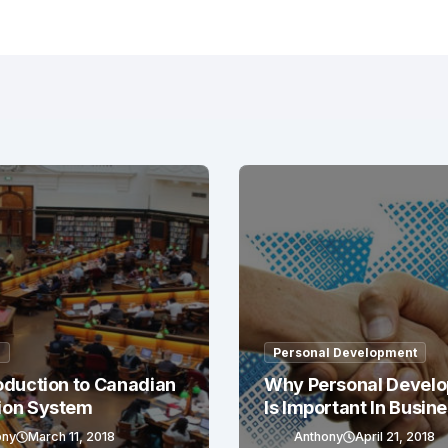
g
Personal Development
oduction to Canadian
Why Personal Devel
ion System
Is Important In Busin
Success
ony
March 11, 2018
Anthony
April 21, 2018