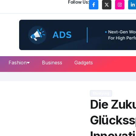
Follow Us:
Fashion
Business
Gadgets
Studying
Die Zuku
Glückssp
Innovat