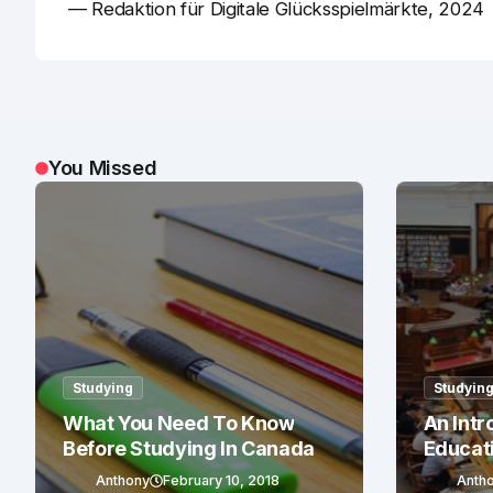
— Redaktion für Digitale Glücksspielmärkte, 2024
You Missed
Studying
Studyin
What You Need To Know
An Intr
Before Studying In Canada
Educat
Anthony
February 10, 2018
Anth