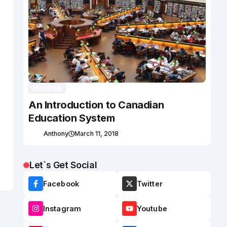
Studying
An Introduction to Canadian
Education System
Anthony
March 11, 2018
Let`s Get Social
Facebook
Twitter
Instagram
Youtube