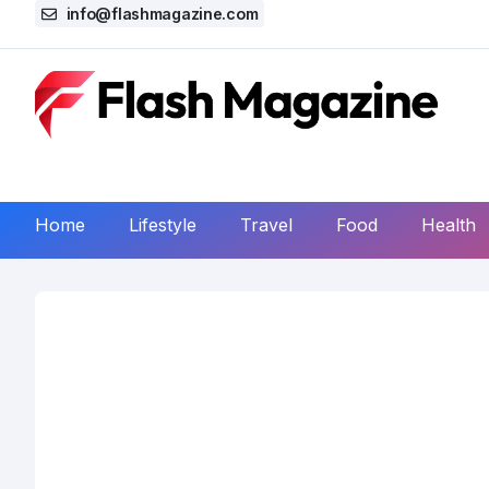
info@flashmagazine.com
Home
Lifestyle
Travel
Food
Health