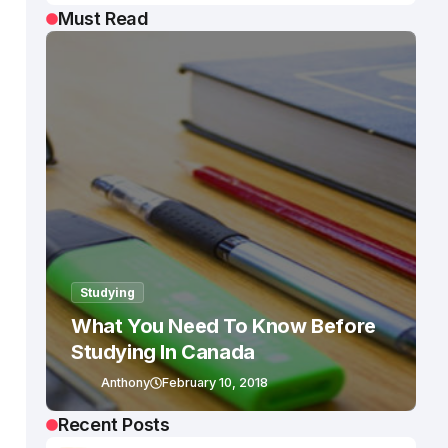
Must Read
Studying
What You Need To Know Before
Studying In Canada
Anthony
February 10, 2018
Recent Posts