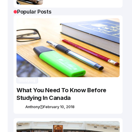
Popular Posts
Studying
What You Need To Know Before
Studying In Canada
Anthony
February 10, 2018