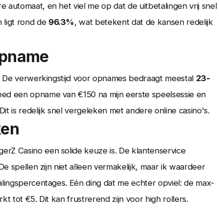
 automaat, en het viel me op dat de uitbetalingen vrij snel
 ligt rond de
96.3%
, wat betekent dat de kansen redelijk
 Opname
ig. De verwerkingstijd voor opnames bedraagt meestal
23-
deed een opname van €150 na mijn eerste speelsessie en
 is redelijk snel vergeleken met andere online casino's.
ken
erZ Casino een solide keuze is. De klantenservice
De spellen zijn niet alleen vermakelijk, maar ik waardeer
alingspercentages. Eén ding dat me echter opviel: de max-
t tot €5. Dit kan frustrerend zijn voor high rollers.