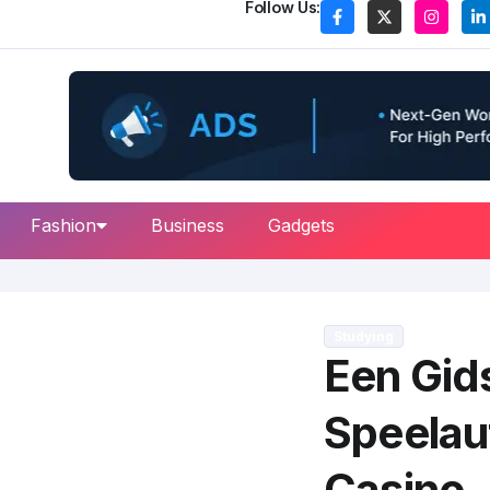
Follow Us:
Fashion
Business
Gadgets
Studying
Een Gid
Speelau
Casino