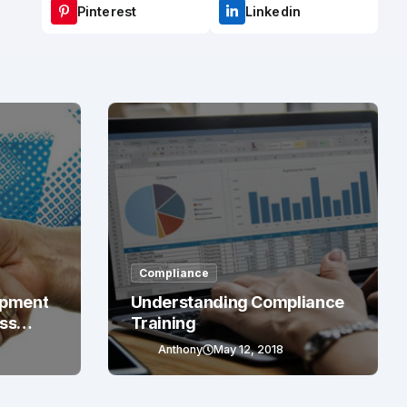
Pinterest
Linkedin
Compliance
opment
Understanding Compliance
ess
Training
Anthony
May 12, 2018