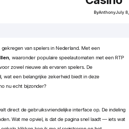
By
Anthony
July 8
ht gekregen van spelers in Nederland. Met een
llen
, waaronder populaire speelautomaten met een RTP
e voor zowel nieuwe als ervaren spelers. De
, wat een belangrijke zekerheid biedt in deze
no nu echt bijzonder?
alt direct de gebruiksvriendelijke interface op. De indeling
inden. Wat me opviel, is dat de pagina snel laadt — iets wat
 enkele klikken kon ik me al registreren en het