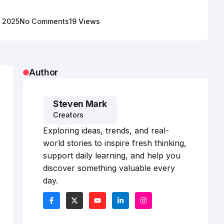
, 2025
No Comments
19 Views
Author
Steven Mark
Creators
Exploring ideas, trends, and real-
world stories to inspire fresh thinking,
support daily learning, and help you
discover something valuable every
day.