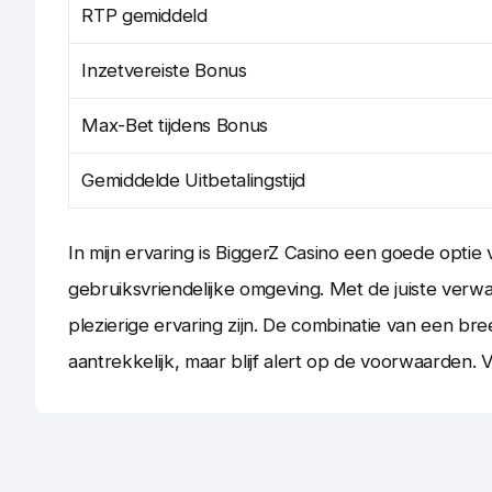
RTP gemiddeld
Inzetvereiste Bonus
Max-Bet tijdens Bonus
Gemiddelde Uitbetalingstijd
In mijn ervaring is BiggerZ Casino een goede optie
gebruiksvriendelijke omgeving. Met de juiste verw
plezierige ervaring zijn. De combinatie van een bre
aantrekkelijk, maar blijf alert op de voorwaarden. V