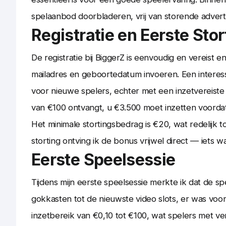
spelaanbod doorbladeren, vrij van storende advert
Registratie en Eerste Stor
De registratie bij BiggerZ is eenvoudig en vereist
mailadres en geboortedatum invoeren. Een interess
voor nieuwe spelers, echter met een inzetvereist
van €100 ontvangt, u €3.500 moet inzetten voord
Het minimale stortingsbedrag is €20, wat redelijk to
storting ontving ik de bonus vrijwel direct — iets wa
Eerste Speelsessie
Tijdens mijn eerste speelsessie merkte ik dat de s
gokkasten tot de nieuwste video slots, er was voo
inzetbereik van €0,10 tot €100, wat spelers met ve