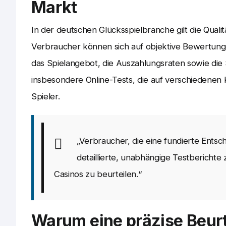
Markt
In der deutschen Glücksspielbranche gilt die Qualit
Verbraucher können sich auf objektive Bewertungen
das Spielangebot, die Auszahlungsraten sowie die
insbesondere Online-Tests, die auf verschiedenen K
Spieler.
„Verbraucher, die eine fundierte Ents
detaillierte, unabhängige Testberichte 
Casinos zu beurteilen.“
Warum eine präzise Beurt