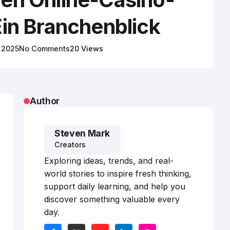
Ein Branchenblick
, 2025
No Comments
20 Views
Author
Steven Mark
Creators
Exploring ideas, trends, and real-
world stories to inspire fresh thinking,
support daily learning, and help you
discover something valuable every
day.