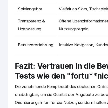
Spielangebot
Vielfalt an Slots, Tischspie
Transparenz &
Offene Lizenzinformationen
Lizenzierung
Nutzungsregeln
Benutzererfahrung
Intuitive Navigation, Kunde
Fazit: Vertrauen in die B
Tests wie den "fortu**nic
Die zunehmende Komplexität des deutschen Onlin
unabdingbar, um die Qualität der Angebote zu bew
Orientierungshilfen für die Nutzer, sondern helfen