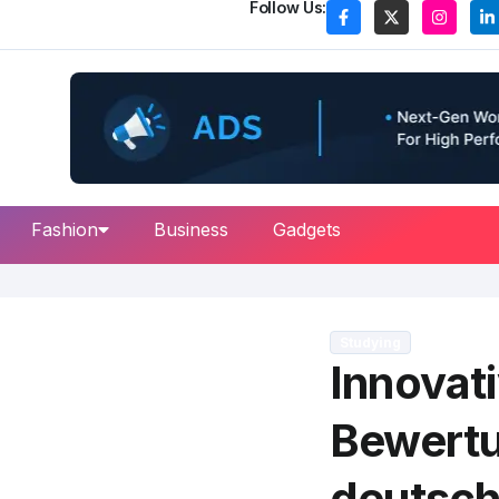
Follow Us:
Fashion
Business
Gadgets
Studying
Innovat
Bewertu
deutsch