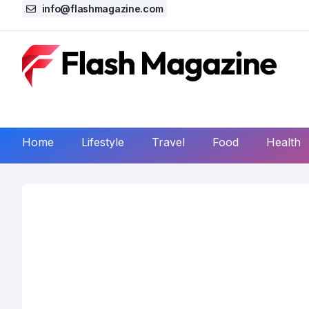
info@flashmagazine.com
Home
Lifestyle
Travel
Food
Health