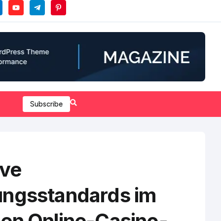
Subscribe
ive
ngsstandards im
en Online-Casino-