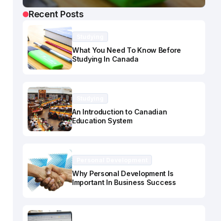
Recent Posts
Studying
What You Need To Know Before
Studying In Canada
Studying
An Introduction to Canadian
Education System
Personal Development
Why Personal Development Is
Important In Business Success