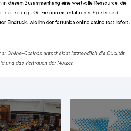
n in diesem Zusammenhang eine wertvolle Ressource, die
rien überzeugt. Ob Sie nun ein erfahrener Spieler sind
er Eindruck, wie ihn der fortunica online casino test liefert,
r Online-Casinos entscheidet letztendlich die Qualität,
olg und das Vertrauen der Nutzer.