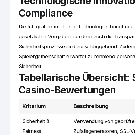
Technologische Innovatio
Compliance
Die Integration moderner Technologien bringt neue
gesetzlicher Vorgaben, sondern auch die Transpa
Sicherheitsprozesse sind ausschlaggebend. Zudem
Spielergemeinschaft erwartet zunehmend personali
Sicherheit.
Tabellarische Übersicht: 
Casino-Bewertungen
Kriterium
Beschreibung
Sicherheit &
Verwendung von geprüfte
Fairness
Zufallsgeneratoren, SSL-V