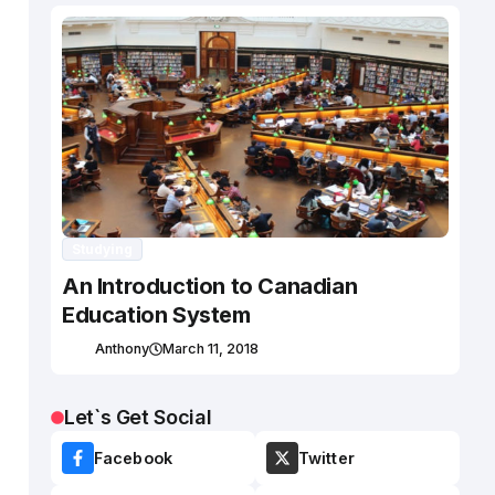
Studying
An Introduction to Canadian
Education System
Anthony
March 11, 2018
Let`s Get Social
Facebook
Twitter