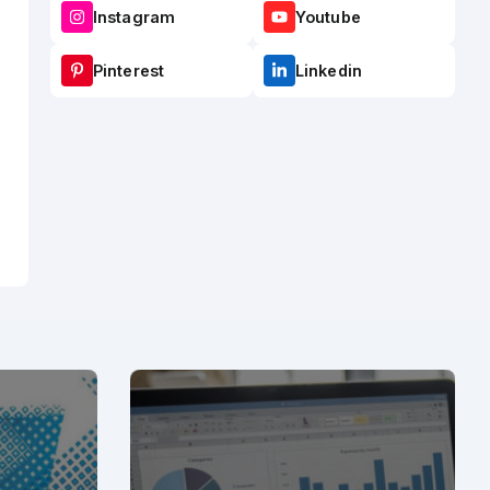
Instagram
Youtube
Pinterest
Linkedin