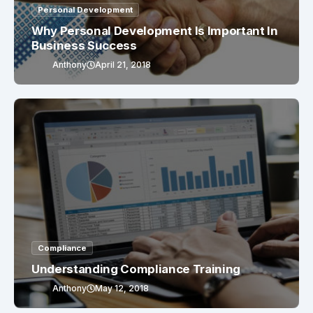
Personal Development
Why Personal Development Is Important In
Business Success
Anthony
April 21, 2018
Compliance
Understanding Compliance Training
Anthony
May 12, 2018