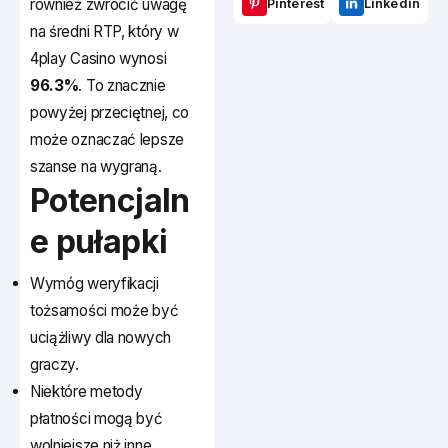
również zwrócić uwagę
Pinterest
Linkedin
na średni RTP, który w
4play Casino wynosi
96.3%
. To znacznie
powyżej przeciętnej, co
może oznaczać lepsze
szanse na wygraną.
Potencjaln
e pułapki
Wymóg weryfikacji
tożsamości może być
uciążliwy dla nowych
graczy.
Niektóre metody
płatności mogą być
wolniejsze niż inne.