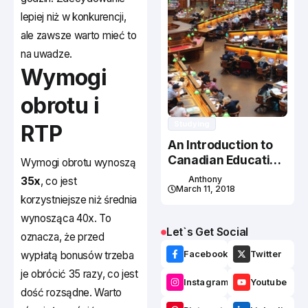
lepiej niż w konkurencji,
ale zawsze warto mieć to
na uwadze.
Wymogi
obrotu i
Studying
RTP
An Introduction to
Canadian Education
Wymogi obrotu wynoszą
System
Anthony
35x
, co jest
March 11, 2018
korzystniejsze niż średnia
wynosząca 40x. To
Let`s Get Social
oznacza, że przed
wypłatą bonusów trzeba
Facebook
Twitter
je obrócić 35 razy, co jest
Instagram
Youtube
dość rozsądne. Warto