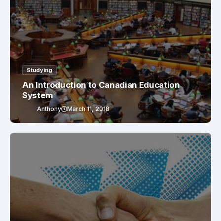
Studying
An Introduction to Canadian Education
System
Anthony
March 11, 2018