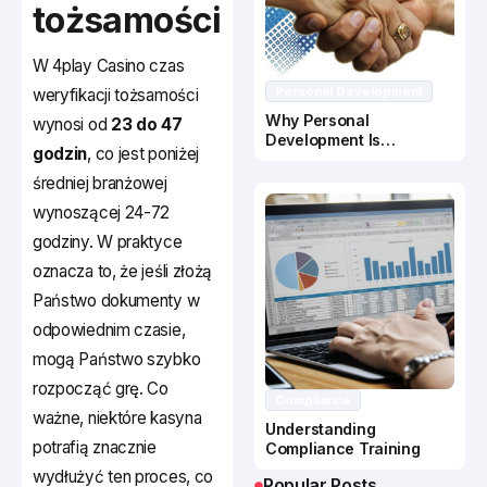
tożsamości
W 4play Casino czas
Personal Development
weryfikacji tożsamości
Why Personal
wynosi od
23 do 47
Development Is
godzin
, co jest poniżej
Important In Business
Success
średniej branżowej
wynoszącej 24-72
godziny. W praktyce
oznacza to, że jeśli złożą
Państwo dokumenty w
odpowiednim czasie,
mogą Państwo szybko
rozpocząć grę. Co
Compliance
ważne, niektóre kasyna
Understanding
potrafią znacznie
Compliance Training
wydłużyć ten proces, co
Popular Posts