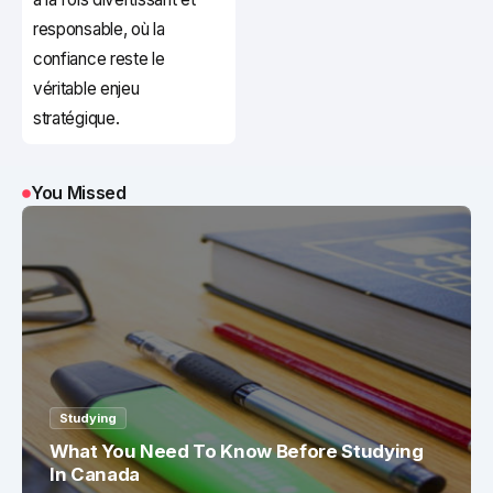
responsable, où la
confiance reste le
véritable enjeu
stratégique.
You Missed
Studying
What You Need To Know Before Studying
In Canada