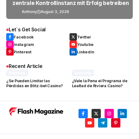
zentrale Kontrollinstanz mit Erfolg betreiben
Anthony
August 3, 2026
Let`s Get Social
Facebook
Twitter
Instagram
Youtube
Pinterest
Linkedin
Recent Article
Studying
Studying
¿Se Pueden Limitar las
¿Vale la Pena el Programa de
Pérdidas en Blitz-bet Casino?
Lealtad de Riviera Casino?