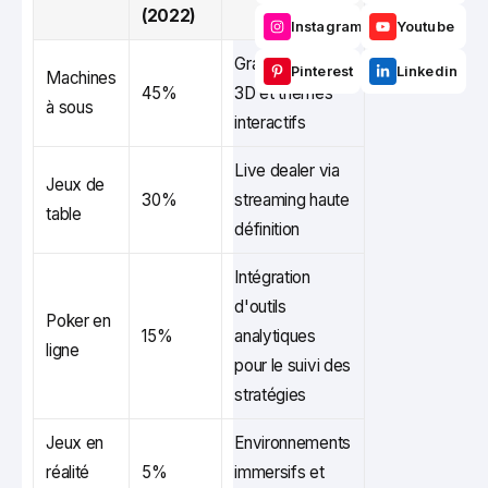
(2022)
Instagram
Youtube
Graphismes en
Pinterest
Linkedin
Machines
45%
3D et thèmes
à sous
interactifs
Live dealer via
Jeux de
30%
streaming haute
table
définition
Intégration
d'outils
Poker en
15%
analytiques
ligne
pour le suivi des
stratégies
Jeux en
Environnements
réalité
5%
immersifs et