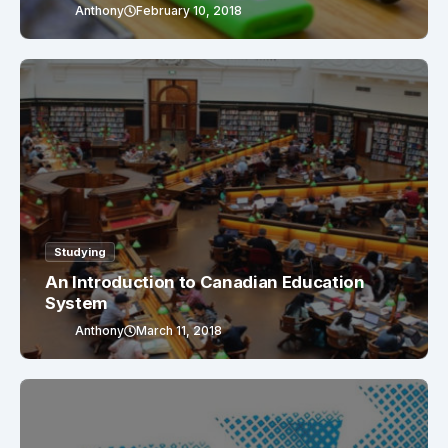
Anthony
February 10, 2018
Studying
An Introduction to Canadian Education
System
Anthony
March 11, 2018