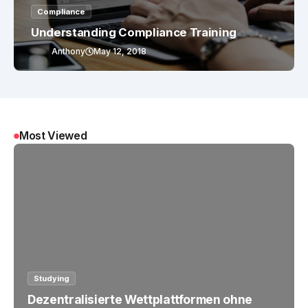
Compliance
Understanding Compliance Training
Anthony
May 12, 2018
Most Viewed
Studying
Dezentralisierte Wettplattformen ohne