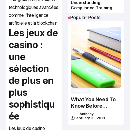
Understanding
technologiques avancées
Compliance Training
comme l'intelligence
Popular Posts
artificielle et la blockchain.
Les jeux de
casino :
une
sélection
de plus en
plus
Studying
What You Need To
sophistiqu
Know Before
Studying In Canada
ée
Anthony
February 10, 2018
Les jeux de casino