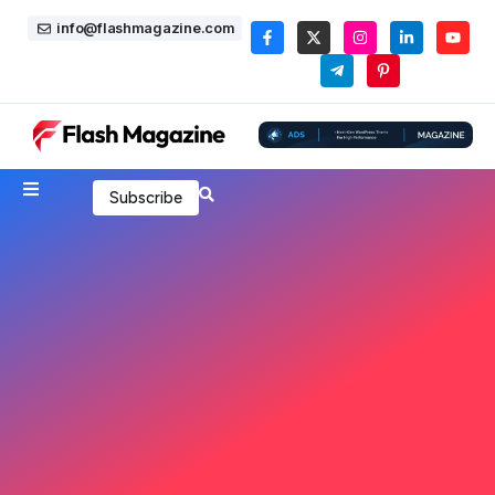
info@flashmagazine.com
Subscribe