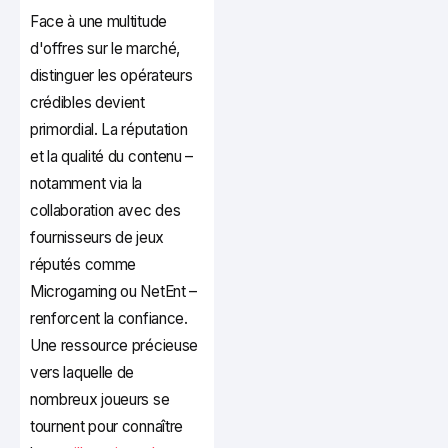
Face à une multitude
d'offres sur le marché,
distinguer les opérateurs
crédibles devient
primordial. La réputation
et la qualité du contenu –
notamment via la
collaboration avec des
fournisseurs de jeux
réputés comme
Microgaming ou NetEnt –
renforcent la confiance.
Une ressource précieuse
vers laquelle de
nombreux joueurs se
tournent pour connaître