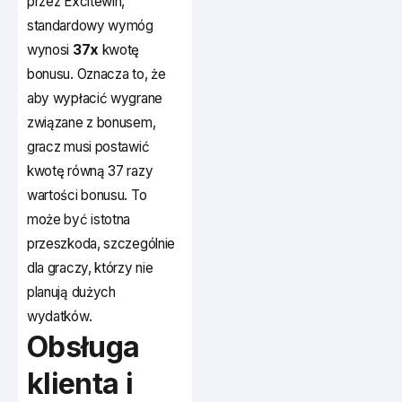
przez Excitewin,
standardowy wymóg
wynosi
37x
kwotę
bonusu. Oznacza to, że
aby wypłacić wygrane
związane z bonusem,
gracz musi postawić
kwotę równą 37 razy
wartości bonusu. To
może być istotna
przeszkoda, szczególnie
dla graczy, którzy nie
planują dużych
wydatków.
Obsługa
klienta i