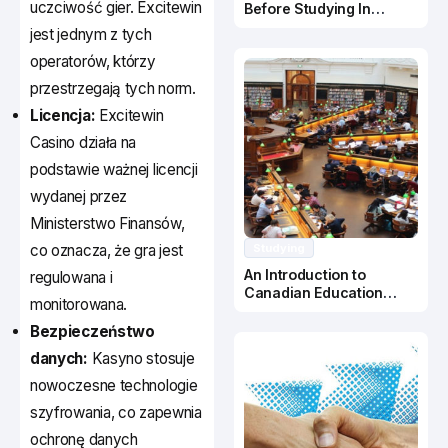
uczciwość gier. Excitewin
Before Studying In
Canada
jest jednym z tych
operatorów, którzy
przestrzegają tych norm.
Licencja:
Excitewin
Casino działa na
podstawie ważnej licencji
wydanej przez
Ministerstwo Finansów,
co oznacza, że gra jest
Studying
An Introduction to
regulowana i
Canadian Education
monitorowana.
System
Bezpieczeństwo
danych:
Kasyno stosuje
nowoczesne technologie
szyfrowania, co zapewnia
ochronę danych