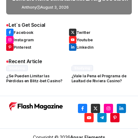
Anthony
August 3, 2026
Let`s Get Social
Facebook
Twitter
Instagram
Youtube
Pinterest
Linkedin
Recent Article
Studying
Studying
¿Se Pueden Limitar las
¿Vale la Pena el Programa de
Pérdidas en Blitz-bet Casino?
Lealtad de Riviera Casino?
Copyright © 2026
Ansar Elements