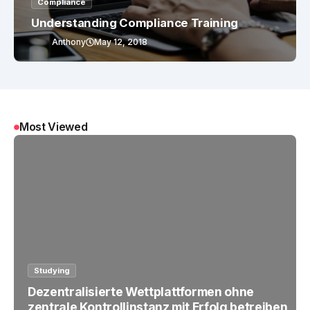
Compliance
Understanding Compliance Training
Anthony
May 12, 2018
Most Viewed
Studying
Dezentralisierte Wettplattformen ohne
zentrale Kontrollinstanz mit Erfolg betreiben