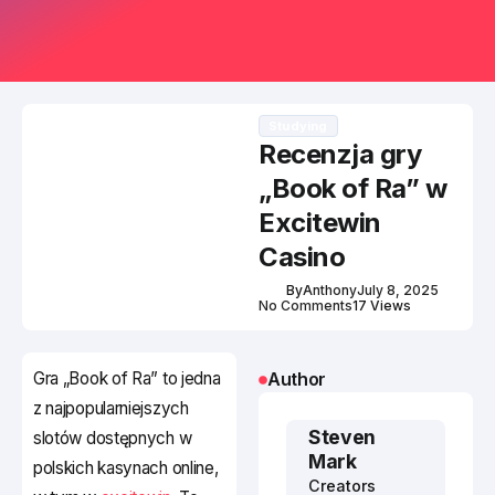
Studying
Recenzja gry
„Book of Ra” w
Excitewin
Casino
By
Anthony
July 8, 2025
No Comments
17 Views
Gra „Book of Ra” to jedna
Author
z najpopularniejszych
Steven
slotów dostępnych w
Mark
polskich kasynach online,
Creators