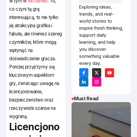
w tym w
excitewin
. To,
Exploring ideas,
co czyni tę grę
trends, and real-
interesującą, to nie tylko
world stories to
jej atrakcyjna grafika i
inspire fresh thinking,
fabuła, ale również szereg
support daily
czynników, które mogą
learning, and help
you discover
wpłynąć na
something valuable
doświadczenie gracza.
every day.
Poniżej przyjrzymy się
kluczowym aspektom
gry, zwracając uwagę na
licencjonowanie,
Must Read
bezpieczeństwo oraz
rzeczywiste szanse na
wygraną.
Licencjono