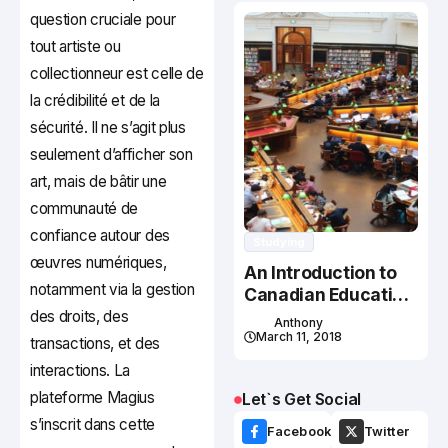
question cruciale pour
tout artiste ou
collectionneur est celle de
la crédibilité et de la
sécurité. Il ne s’agit plus
seulement d’afficher son
art, mais de bâtir une
communauté de
confiance autour des
Studying
œuvres numériques,
An Introduction to
notamment via la gestion
Canadian Education
System
des droits, des
Anthony
March 11, 2018
transactions, et des
interactions. La
plateforme Magius
Let`s Get Social
s’inscrit dans cette
Facebook
Twitter