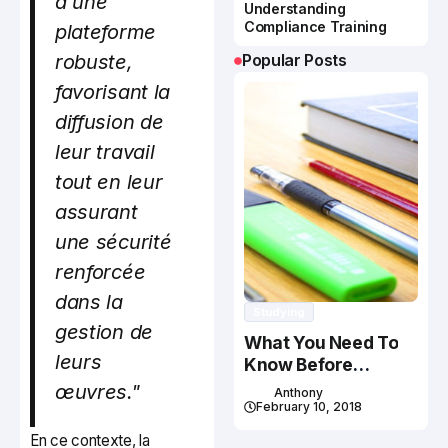
d'une
Understanding
Compliance Training
plateforme
robuste,
Popular Posts
favorisant la
diffusion de
leur travail
tout en leur
assurant
une sécurité
renforcée
dans la
Studying
gestion de
What You Need To
leurs
Know Before
Studying In Canada
œuvres."
Anthony
February 10, 2018
En ce contexte, la