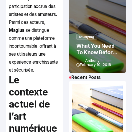
participation accrue des
artistes et des amateurs.
Parmi ces acteurs,
Magius
se distingue
Studying
comme une plateforme
What You Need
incontournable, offrant à
To Know Before
ses utilisateurs une
Studying In
Anthony
expérience enrichissante
Canada
February 10, 2018
et sécurisée.
Le
Recent Posts
contexte
actuel de
l’art
numérique