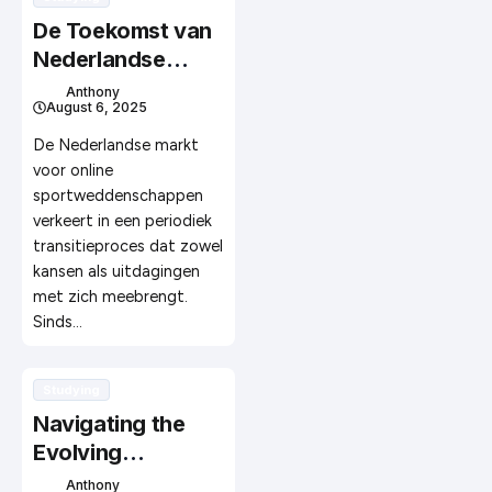
De Toekomst van
Nederlandse
Online
Anthony
August 6, 2025
Sportwedden:
Trends,
De Nederlandse markt
Regulering en
voor online
sportweddenschappen
Kritische Analyse
verkeert in een periodiek
transitieproces dat zowel
kansen als uitdagingen
met zich meebrengt.
Sinds…
Studying
Navigating the
Evolving
Landscape of
Anthony