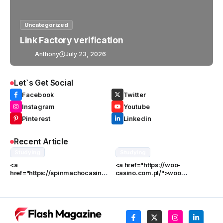
Uncategorized
Link Factory verification
Anthony
July 23, 2026
Let`s Get Social
Facebook
Twitter
Instagram
Youtube
Pinterest
Linkedin
Recent Article
Studying
Studying
<a
<a href="https://woo-
href="https://spinmachocasino.
casino.com.pl/">woo
si/">Spinmacho casino</a> Kje
casino</a> a programy
najti najboljše promocije
lojalnościowe innych kasyn