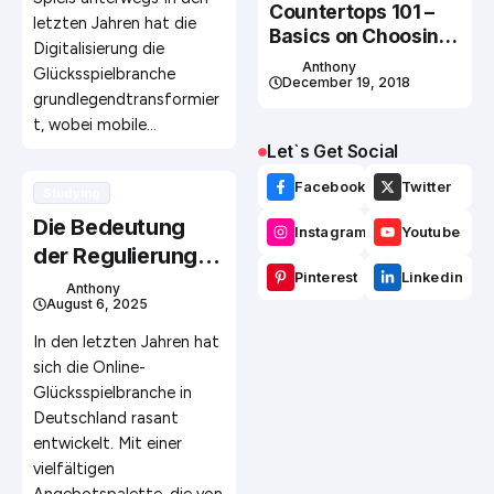
Countertops 101 –
letzten Jahren hat die
Basics on Choosing
Digitalisierung die
a Kitchen
Anthony
Glücksspielbranche
Countertop Material
December 19, 2018
grundlegendtransformier
t, wobei mobile…
Let`s Get Social
Facebook
Twitter
Studying
Die Bedeutung
Instagram
Youtube
der Regulierung
Pinterest
Linkedin
und Anmeldung
Anthony
August 6, 2025
bei Online Casinos
in Deutschland
In den letzten Jahren hat
sich die Online-
Glücksspielbranche in
Deutschland rasant
entwickelt. Mit einer
vielfältigen