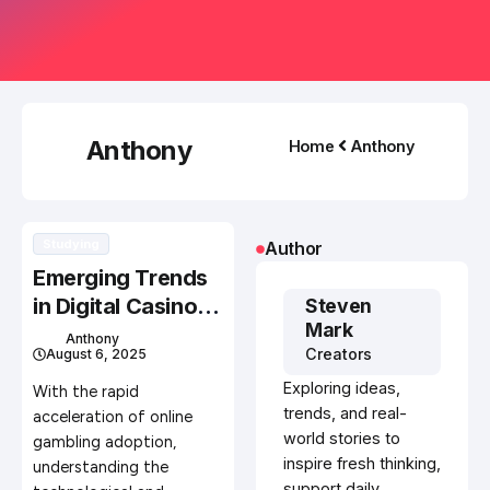
Anthony
Home
Anthony
Studying
Author
Emerging Trends
in Digital Casino
Steven
Mark
Platforms:
Anthony
Creators
August 6, 2025
Strategic Insights
and Industry
Exploring ideas,
With the rapid
trends, and real-
Shifts
acceleration of online
world stories to
gambling adoption,
inspire fresh thinking,
understanding the
support daily