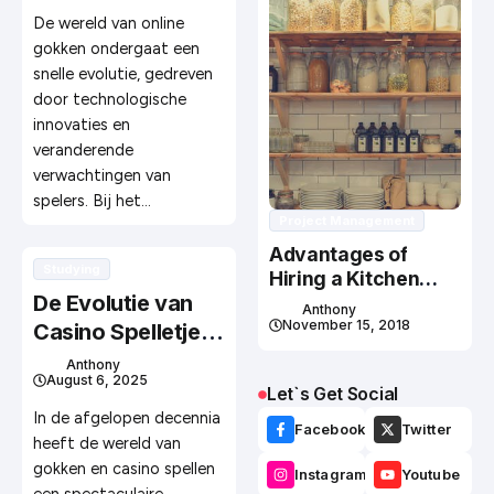
Innovaties en
De wereld van online
Strategische
gokken ondergaat een
snelle evolutie, gedreven
Overwegingen
door technologische
innovaties en
veranderende
verwachtingen van
spelers. Bij het…
Project Management
Advantages of
Studying
Hiring a Kitchen
De Evolutie van
Cabinet
Anthony
Manufacturer
November 15, 2018
Casino Spelletjes:
Van Traditioneel
Anthony
August 6, 2025
naar Digitaal
Let`s Get Social
In de afgelopen decennia
Facebook
Twitter
heeft de wereld van
gokken en casino spellen
Instagram
Youtube